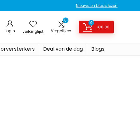
Nieuws en blogs lezen
0
0
€
0.00
Login
Vergelijken
verlanglijst
oorversterkers
Deal van de dag
Blogs