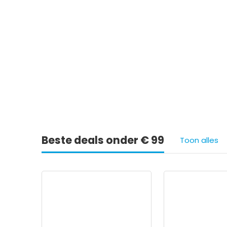
Ie
Beste deals onder € 99
Toon alles