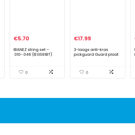
€
5.70
€
17.99
IBANEZ string set –
3-laags anti-kras
.010-.046 (IEGS61BT)
pickguard Guard plaat
gitaarrooster spatbord
muziekinstrument
onderdelen – zwart
0
0