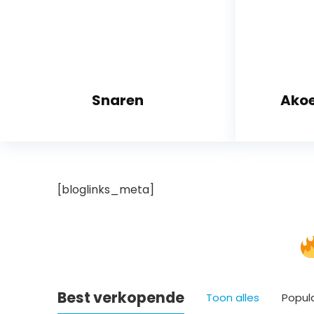
Snaren
Akoe
[bloglinks_meta]
Best verkopende
Toon alles
Popul