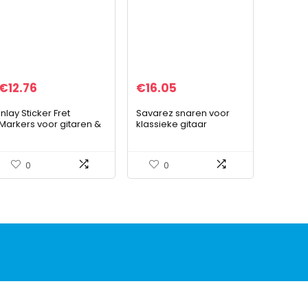
€
12.76
€
16.05
Inlay Sticker Fret
Savarez snaren voor
Markers voor gitaren &
klassieke gitaar
bas – Custom Dots Set
Alliance Cantiga
– Oker, F-085CD-OC-
Premium 510ARP High
AZ
Tension.
0
0