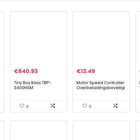
€
640.93
€
13.49
Tiny Boy Bass TBP-
Motor Speed ​​Controller
3400NSM
Overbelastingsbeveiligi
ngsbord
Snelheidsregelaar PWM
Motorsnelheidsregelaa
0
0
r voor industriële…