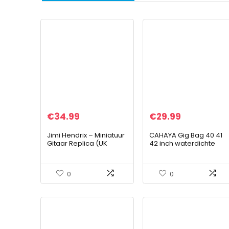
€
34.99
€
29.99
Jimi Hendrix – Miniatuur
CAHAYA Gig Bag 40 41
Gitaar Replica (UK
42 inch waterdichte
Seller)
gitaartas bruin 12 mm
gewatteerd voor
concertgitaren
0
0
verbeterde versie
CY0150