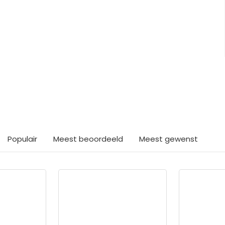
ts interessants gevond
Populair
Meest beoordeeld
Meest gewenst