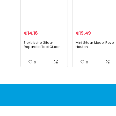
€
14.16
€
19.49
Elektrische Gitaar
Mini Gitaar Model Roze
Reparatie Tool Gitaar
Houten
Reparatie Onderhoud
Muziekinstrument met
Tool Kit Gitaar Knop
Basis en Doos Thuis
Wrench Truss Bar
Hanger Decoratie
0
0
Instrument…
Geschenken
Ornamenten 14 cm