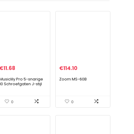
€
11.68
€
114.10
Musiclily Pro 5-snarige
Zoom MS-60B
10 Schroefgaten J-stijl
Bas Slagplaat voor
Fender Mexican Jazz
Bass, 4-laags Vintage
0
0
Tortoise