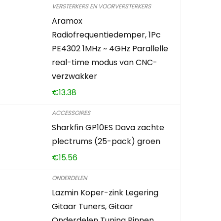
VERSTERKERS EN VOORVERSTERKERS
Aramox
Radiofrequentiedemper, 1Pc
PE4302 1MHz ~ 4GHz Parallelle
real-time modus van CNC-
verzwakker
€
13.38
ACCESSOIRES
Sharkfin GP10ES Dava zachte
plectrums (25-pack) groen
€
15.56
ONDERDELEN
Lazmin Koper-zink Legering
Gitaar Tuners, Gitaar
Onderdelen Tuning Pinnen,