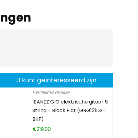
ingen
U kunt geïnteresseerd zijn
ELEKTRISCHE GITAREN
IBANEZ GIO elektrische gitaar 6
String – Black Flat (GRG121DX-
BKF)
€
219.00