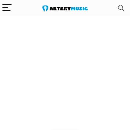
Alleen het
beste voor
gitaar en zijn
uitrusting
We vinden elke dag de
beste deals op Amazon