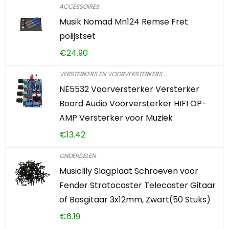
ACCESSOIRES
Musik Nomad Mn124 Remse Fret
polijstset
€
24.90
VERSTERKERS EN VOORVERSTERKERS
NE5532 Voorversterker Versterker
Board Audio Voorversterker HIFI OP-
AMP Versterker voor Muziek
€
13.42
ONDERDELEN
Musiclily Slagplaat Schroeven voor
Fender Stratocaster Telecaster Gitaar
of Basgitaar 3x12mm, Zwart(50 Stuks)
€
6.19