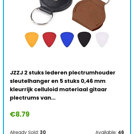
JZZJ 2 stuks lederen plectrumhouder
Git
sleutelhanger en 5 stuks 0,46 mm
Ako
kleurrijk celluloid materiaal gitaar
Ori
plectrums van…
0.5
€
8.79
€
1
le:
41
66 %
Already Sold:
30
Available:
46
Alre