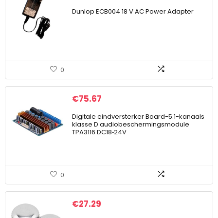
Dunlop ECB004 18 V AC Power Adapter
0
€
75.67
Digitale eindversterker Board-5.1-kanaals
klasse D audiobeschermingsmodule
TPA3116 DC18‑24V
0
€
27.29