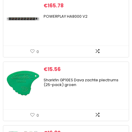
€
165.78
POWERPLAY HA8000 V2
0
€
15.56
Sharkfin GP10ES Dava zachte plectrums
(25-pack) groen
0