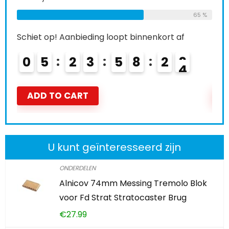
65 %
Schiet op! Aanbieding loopt binnenkort af
Schi
0
5
2
3
5
8
2
2
0
ADD TO CART
A
U kunt geïnteresseerd zijn
ONDERDELEN
Alnicov 74mm Messing Tremolo Blok
voor Fd Strat Stratocaster Brug
€
27.99