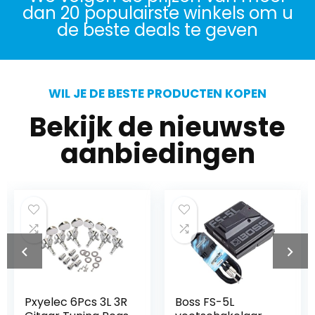
dan 20 populairste winkels om u
de beste deals te geven
WIL JE DE BESTE PRODUCTEN KOPEN
Bekijk de nieuwste
aanbiedingen
Pxyelec 6Pcs 3L 3R
Boss FS-5L