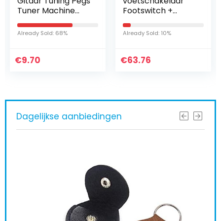
Gitaar Tuning Pegs
voetschakelaar
Tuner Machine
Footswitch +
Heads Knoppen
keepdrum jack
Tuning Keys voor
kabel 3m
Already Sold: 68%
Already Sold: 10%
Akoestische of
Elektrische
€
Gitaar…
9.70
€
63.76
Dagelijkse aanbiedingen