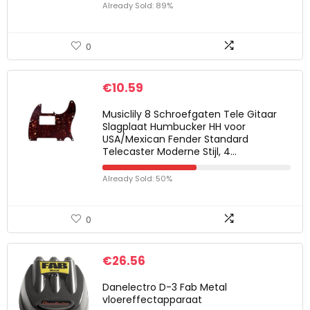
Already Sold: 89%
0
€
10.59
Musiclily 8 Schroefgaten Tele Gitaar
Slagplaat Humbucker HH voor
USA/Mexican Fender Standard
Telecaster Moderne Stijl, 4…
Already Sold: 50%
0
€
26.56
Danelectro D-3 Fab Metal
vloereffectapparaat