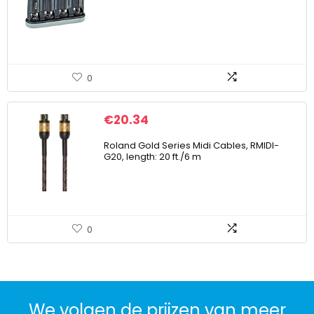
0
€
20.34
Roland Gold Series Midi Cables, RMIDI-
G20, length: 20 ft./6 m
0
We volgen de prijzen van meer