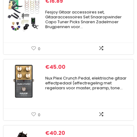
€
16.89
Fesjoy Gitaar accessoires set,
Gitaaraccessoires Set Snaaropwinder
Capo Tuner Picks Snaren Zadelmoer
Brugpennen voor…
0
€
45.00
Nux Plexi Crunch Pedal, elektrische gitaar
effectpedaal (effectregeling met
regelaars voor master, preamp, tone…
0
€
40.20