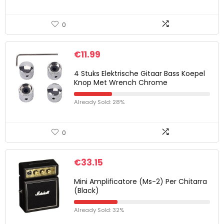
0
€
11.99
4 Stuks Elektrische Gitaar Bass Koepel
Knop Met Wrench Chrome
Already Sold: 28%
0
€
33.15
Mini Amplificatore (Ms-2) Per Chitarra
(Black)
Already Sold: 32%