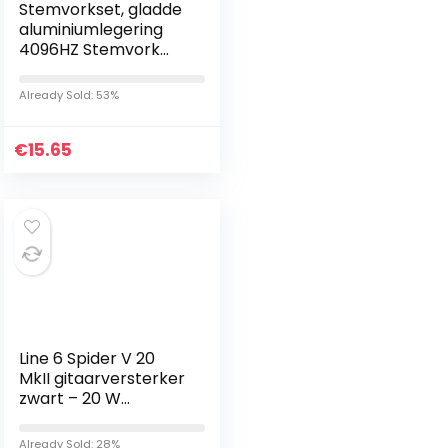
Stemvorkset, gladde
aluminiumlegering
4096HZ Stemvork
met hamer helpt de
yogahouding en
Already Sold: 53%
gehoortest te
bevorderen…
€
15.65
Line 6 Spider V 20
MkII gitaarversterker
zwart – 20 W
versterker met 8
inch luidsprekers, 16
Already Sold: 28%