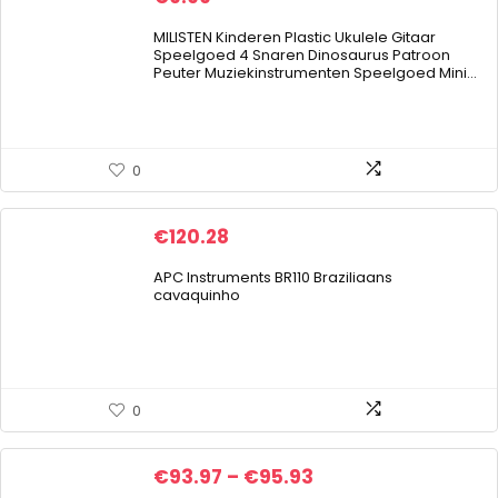
MILISTEN Kinderen Plastic Ukulele Gitaar
Speelgoed 4 Snaren Dinosaurus Patroon
Peuter Muziekinstrumenten Speelgoed Mini…
0
€
120.28
APC Instruments BR110 Braziliaans
cavaquinho
0
Price
€
93.97
–
€
95.93