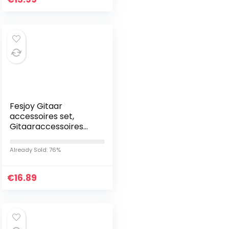
Fesjoy Gitaar
accessoires set,
Gitaaraccessoires
Set Snaaropwinder
Capo Tuner Picks
Already Sold: 76%
Snaren Zadelmoer
Brugpennen voor…
€
16.89