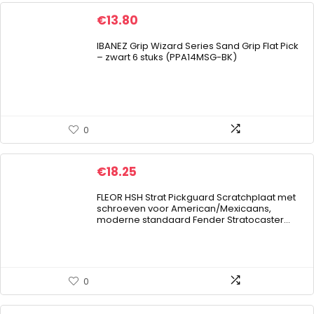
€
13.80
IBANEZ Grip Wizard Series Sand Grip Flat Pick
– zwart 6 stuks (PPA14MSG-BK)
0
€
18.25
FLEOR HSH Strat Pickguard Scratchplaat met
schroeven voor American/Mexicaans,
moderne standaard Fender Stratocaster…
0