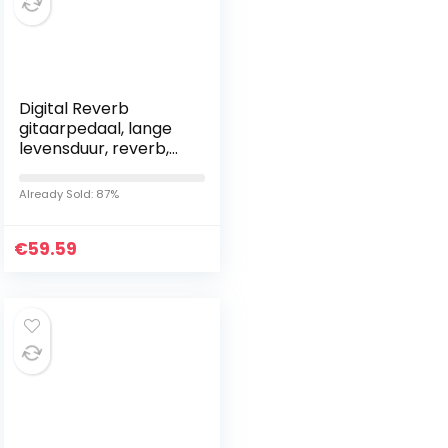
Digital Reverb
gitaarpedaal, lange
levensduur, reverb,
gitaarpedaal voor
elke gitaartechnicus
Already Sold: 87%
€
59.59