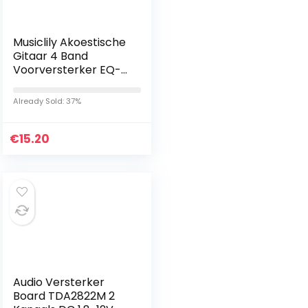
Musiclily Akoestische
Gitaar 4 Band
Voorversterker EQ-
7545R met Piezo
Pickup
Already Sold: 37%
€
15.20
Audio Versterker
Board TDA2822M 2