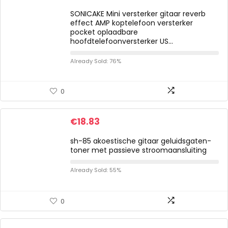
SONICAKE Mini versterker gitaar reverb
effect AMP koptelefoon versterker
pocket oplaadbare
hoofdtelefoonversterker US…
Already Sold: 76%
0
€
18.83
sh-85 akoestische gitaar geluidsgaten-
toner met passieve stroomaansluiting
Already Sold: 55%
0