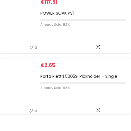
€
117.51
POWER SOAK PS1
Already Sold: 82%
0
€
2.65
Porta Plettri 5005Si Pickholder – Single
Already Sold: 68%
0
€
73.00