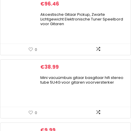
€
96.46
Akoestische Gitaar Pickup, Zwarte
Lichtgewicht Elektronische Tuner Speelbord
voor Gitaren
0
€
38.99
Mini vacuümbuis gitaar basgitaar hifi stereo
tube 5U4G voor gitaren voorversterker
0
€
9.99