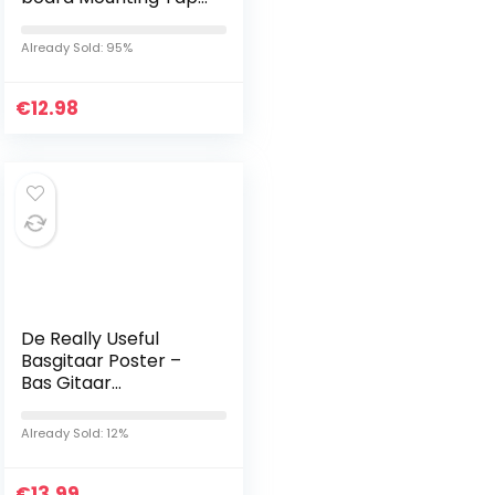
Hook Loop
Already Sold: 95%
€
12.98
De Really Useful
Basgitaar Poster –
Bas Gitaar
Akkoorden Poster –
Geïllustreerde
Already Sold: 12%
Akkoorden en
Toonladders – Leer…
€
13.99