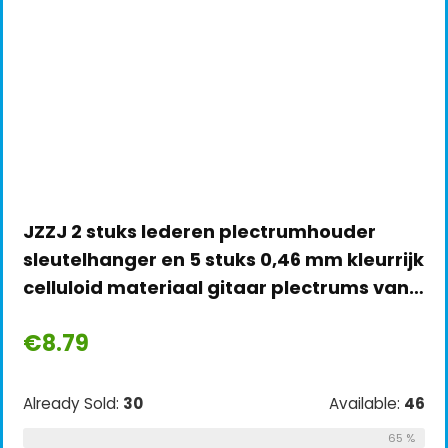
JZZJ 2 stuks lederen plectrumhouder
sleutelhanger en 5 stuks 0,46 mm kleurrijk
celluloid materiaal gitaar plectrums van…
€
8.79
Already Sold:
30
Available:
46
65 %