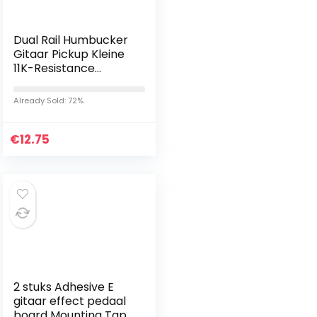
Dual Rail Humbucker
Gitaar Pickup Kleine
11K-Resistance
Pickup Magnetische
Pickup met
Already Sold: 72%
Schroeven en Veren
Elektrische…
€
12.75
2 stuks Adhesive E
gitaar effect pedaal
board Mounting Tape