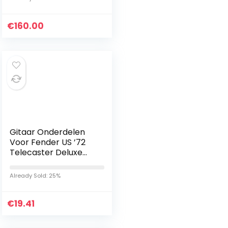
geluidsvoorsets en 3…
€
160.00
Gitaar Onderdelen
Voor Fender US ’72
Telecaster Deluxe
Heruitgave PAF
Gitaar Pickguard 4
Already Sold: 25%
Ply Bruin schildpad
€
19.41