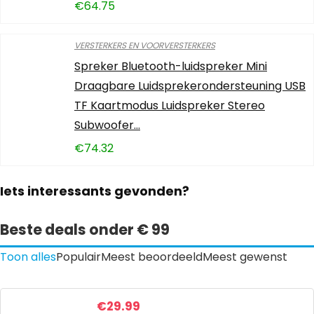
€
64.75
VERSTERKERS EN VOORVERSTERKERS
Spreker Bluetooth-luidspreker Mini
Draagbare Luidsprekerondersteuning USB
TF Kaartmodus Luidspreker Stereo
Subwoofer…
€
74.32
Iets interessants gevonden?
Beste deals onder € 99
Toon alles
Populair
Meest beoordeeld
Meest gewenst
€
29.99