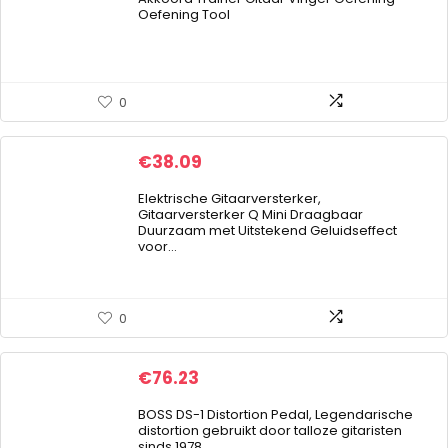
Oefening Tool
0
€
38.09
Elektrische Gitaarversterker,
Gitaarversterker Q Mini Draagbaar
Duurzaam met Uitstekend Geluidseffect
voor…
0
€
76.23
BOSS DS-1 Distortion Pedal, Legendarische
distortion gebruikt door talloze gitaristen
sinds 1978