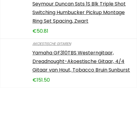
Seymour Duncan Ssts 1S Blk Triple Shot
Switching Humbucker Pickup Montage
Ring Set Spacing, Zwart
€
50.81
AKOESTISCHE GITAREN
Yamaha GF310TBS Westerngitaar,
Dreadnought-Akoestische Gitaar, 4/4
Gitaar van Hout, Tobacco Bruin Sunburst
€
151.50
Iets interessants
gevonden?