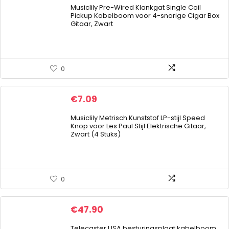
Musiclily Pre-Wired Klankgat Single Coil
Pickup Kabelboom voor 4-snarige Cigar Box
Gitaar, Zwart
0
€
7.09
Musiclily Metrisch Kunststof LP-stijl Speed
Knop voor Les Paul Stijl Elektrische Gitaar,
Zwart (4 Stuks)
0
€
47.90
Telecaster USA besturingsplaat kabelboom