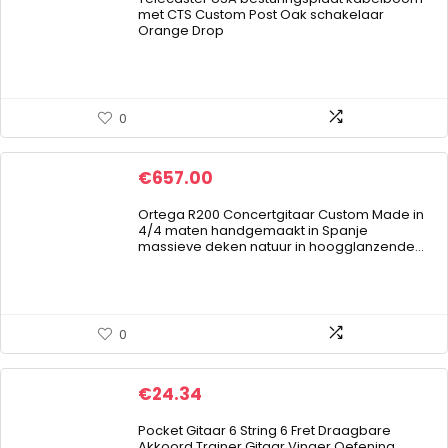
met CTS Custom Post Oak schakelaar
Orange Drop
0
€
657.00
Ortega R200 Concertgitaar Custom Made in
4/4 maten handgemaakt in Spanje
massieve deken natuur in hoogglanzende…
0
€
24.34
Pocket Gitaar 6 String 6 Fret Draagbare
Akkoord Trainer Gitaar Vinger Oefening