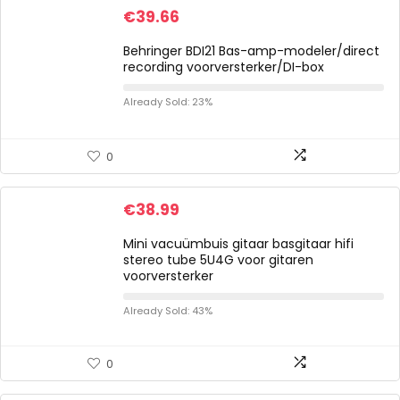
€
39.66
Behringer BDI21 Bas-amp-modeler/direct
recording voorversterker/DI-box
Already Sold: 23%
0
€
38.99
Mini vacuümbuis gitaar basgitaar hifi
stereo tube 5U4G voor gitaren
voorversterker
Already Sold: 43%
0