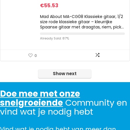
€
55.53
Mad About MA-CG08 Klassieke gitaar, 1/2
size rode klassieke gitaar – kleurrijke
Spaanse gitaar met draagtas, riem, pick…
Already Sold: 87%
0
Show next
Doe mee met onze
snelgroeiende
Community en
vind wat je nodig hebt
Vind wat je nodig hebt van meer dan