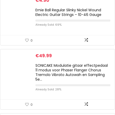
€
4.90
Ernie Ball Regular Slinky Nickel Wound
Electric Guitar Strings – 10-46 Gauge
Already Sold: 69%
0
€
49.99
SONICAKE Modulatie gitaar effectpedaal
11 modus voor Phaser Flanger Chorus
Tremolo Vibrato Autowah en Sampling
5e…
Already Sold: 28%
0