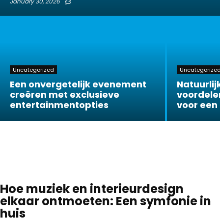
January 30, 2026
Uncategorized
Uncategorize
Een onvergetelijk evenement
Natuurlij
creëren met exclusieve
voordelen
entertainmentopties
voor een
Hoe muziek en interieurdesign
elkaar ontmoeten: Een symfonie in
huis