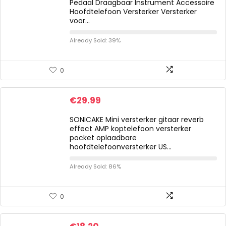
Pedaal Draagbaar Instrument Accessoire
Hoofdtelefoon Versterker Versterker
voor…
Already Sold: 39%
0
€
29.99
SONICAKE Mini versterker gitaar reverb
effect AMP koptelefoon versterker
pocket oplaadbare
hoofdtelefoonversterker US…
Already Sold: 86%
0