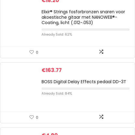
€
18.20
Elixir® Strings fosforbronzen snaren voor
akoestische gitaar met NANOWEB®-
Coating, licht (.012-.053)
Already Sold: 62%
0
€
163.77
BOSS Digital Delay Effects pedaal DD-3T
Already Sold: 84%
0