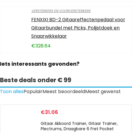
VERSTERKERS EN VOORVERSTERKERS
FENXIXI BD-2 Gitaareffectenpedaal voor
Gitaarbundel met Picks, Polijstdoek en
Snaarwikkelaar
€
328.64
Iets interessants gevonden?
Beste deals onder € 99
Toon alles
Populair
Meest beoordeeld
Meest gewenst
€
31.06
Gitaar Akkoord Trainer, Gitaar Trainer,
Plectrums, Draagbare 6 Fret Pocket