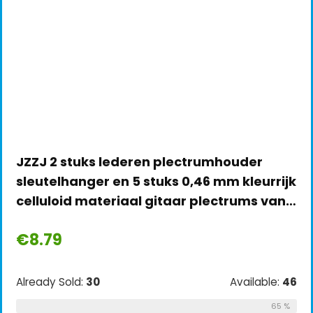
JZZJ 2 stuks lederen plectrumhouder
sleutelhanger en 5 stuks 0,46 mm kleurrijk
celluloid materiaal gitaar plectrums van…
€
8.79
Already Sold:
30
Available:
46
65 %