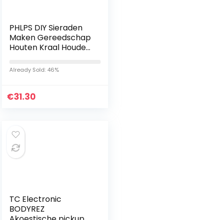
PHLPS DIY Sieraden
Maken Gereedschap
Houten Kraal Houder
Spinner Houder Zaad
Tool Spin-N-Bead
Already Sold: 46%
Bead Loader
Needles…
€
31.30
TC Electronic
BODYREZ
Akoestische pickup