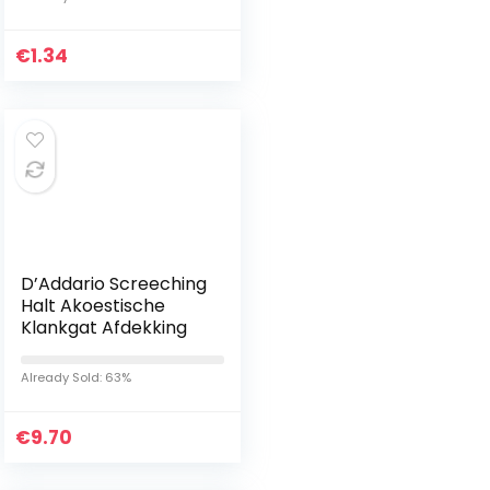
stuks
€
1.34
D’Addario Screeching
Halt Akoestische
Klankgat Afdekking
Already Sold: 63%
€
9.70