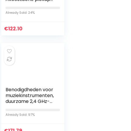
enhancer, uiterst
compact akoestisch
Already Sold: 24%
gitaarpedaal voor
akoestische pickup…
€
122.10
Benodigdheden voor
muziekinstrumenten,
duurzame 2,4 GHz-
audio-ontvanger
Effectief voor
Already Sold: 97%
gitaarsysteem voor
thuisgebruik…
€
171.79