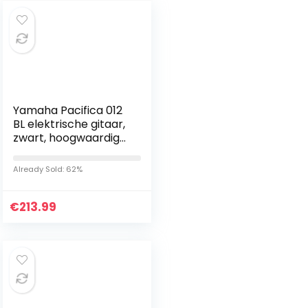
Yamaha Pacifica 012
BL elektrische gitaar,
zwart, hoogwaardige
elektrische gitaar
voor beginners in
Already Sold: 62%
elegant design, 4/4…
€
213.99