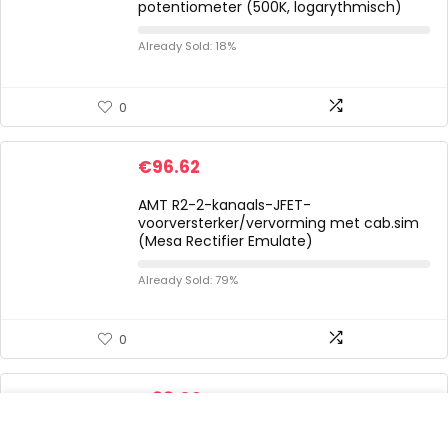
potentiometer (500K, logarythmisch)
Already Sold: 18%
0
€
96.62
AMT R2-2-kanaals-JFET-
voorversterker/vervorming met cab.sim
(Mesa Rectifier Emulate)
Already Sold: 79%
0
€
38.09
Professionele gitaaraccessoires voor