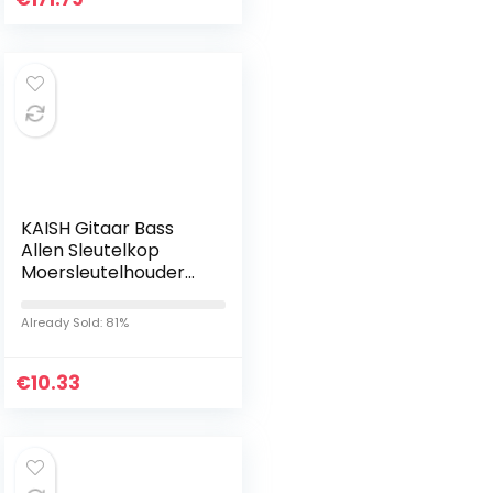
KAISH Gitaar Bass
Allen Sleutelkop
Moersleutelhouder
voor Floyd Rose
Tremolo Goud
Already Sold: 81%
€
10.33