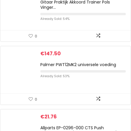
Gitaar Praktijk Akkoord Trainer Pols
Vinger…
Already Sold: 54%
0
€
147.50
Palmer PWT12MK2 universele voeding
Already Sold: 53%
0
€
21.76
Allparts EP-0296-000 CTS Push