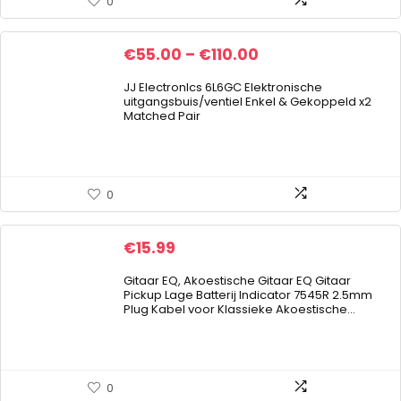
0
Price
€
55.00
–
€
110.00
range:
JJ ElectronIcs 6L6GC Elektronische
€55.00
uitgangsbuis/ventiel Enkel & Gekoppeld x2
Matched Pair
through
€110.00
0
€
15.99
Gitaar EQ, Akoestische Gitaar EQ Gitaar
Pickup Lage Batterij Indicator 7545R 2.5mm
Plug Kabel voor Klassieke Akoestische…
0