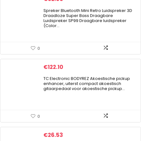
Spreker Bluetooth Mini Retro Luidspreker 3D
Draadloze Super Bass Draagbare
Luidspreker SP99 Draagbare luidspreker
(Color…
0
€
122.10
TC Electronic BODYREZ Akoestische pickup
enhancer, uiterst compact akoestisch
gitaarpedaal voor akoestische pickup…
0
€
26.53