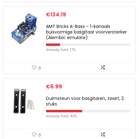
€
134.19
AMT Bricks A-Bass – 1-kanaals
buisvormige basgitaar voorversterker
(Alembic emulate)
Already Sold: 17%
0
€
6.99
Duimsteun voor basgitaren, zwart, 2
stuks
Already Sold: 43%
0