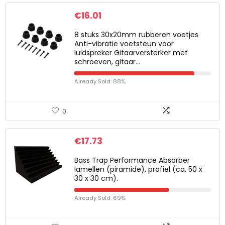
€
16.01
8 stuks 30x20mm rubberen voetjes
Anti-vibratie voetsteun voor
luidspreker Gitaarversterker met
schroeven, gitaar…
Already Sold: 88%
0
€
17.73
Bass Trap Performance Absorber
lamellen (piramide), profiel (ca. 50 x
30 x 30 cm).
Already Sold: 69%