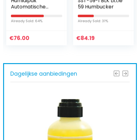
Humidipak
SST-59-1 BLK Little
Automatische
59 Humbucker
Vochtigheid
Controle Systeem
Already Sold: 64%
Already Sold: 31%
voor Gitaar
Standaard
€
navulverpakking –
76.00
€
84.19
12 stuks
Dagelijkse aanbiedingen