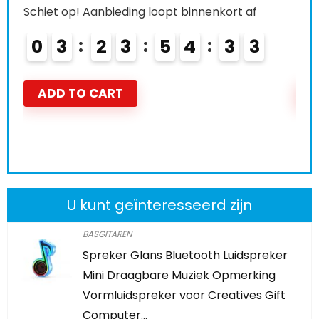
Schiet op! Aanbieding loopt binnenkort af
Schi
0
3
2
3
5
4
3
2
0
ADD TO CART
A
U kunt geïnteresseerd zijn
BASGITAREN
Spreker Glans Bluetooth Luidspreker
Mini Draagbare Muziek Opmerking
Vormluidspreker voor Creatives Gift
Computer…