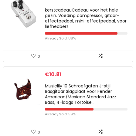
kerstcadeauCadeau voor het hele
gezin. Voeding compressor, gitaar-
effectpedaal, mini-effectpedaal, voor
liefhebbers.
Already Sold: 88%
0
€
10.81
Musiclily 10 Schroefgaten J-stijl
Basgitaar Slagplaat voor Fender
American/Mexican Standard Jazz
Bass, 4-laags Tortoise…
Already Sold: 59%
0