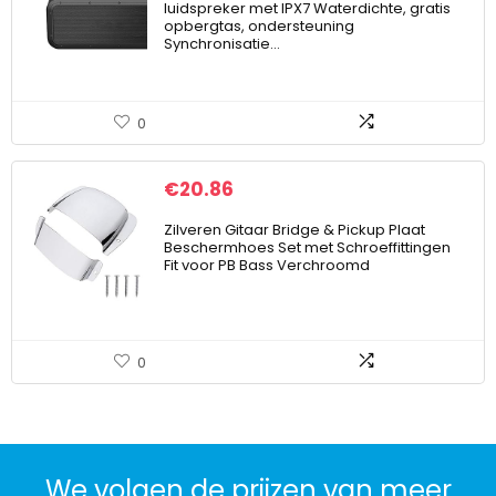
luidspreker met IPX7 Waterdichte, gratis
opbergtas, ondersteuning
Synchronisatie…
0
€
20.86
Zilveren Gitaar Bridge & Pickup Plaat
Beschermhoes Set met Schroeffittingen
Fit voor PB Bass Verchroomd
0
We volgen de prijzen van meer