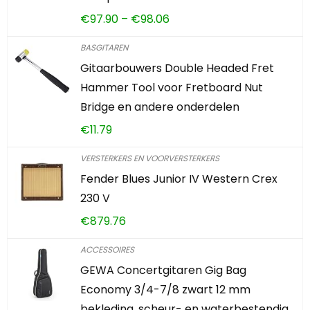
€
97.90
–
€
98.06
BASGITAREN
Gitaarbouwers Double Headed Fret
Hammer Tool voor Fretboard Nut
Bridge en andere onderdelen
€
11.79
VERSTERKERS EN VOORVERSTERKERS
Fender Blues Junior IV Western Crex
230 V
€
879.76
ACCESSOIRES
GEWA Concertgitaren Gig Bag
Economy 3/4-7/8 zwart 12 mm
bekleding, scheur- en waterbestendig,