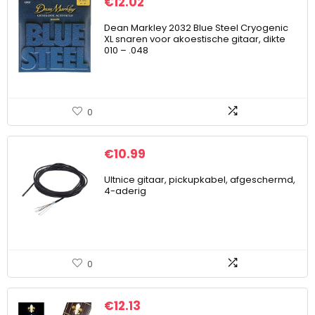
€
12.02
Dean Markley 2032 Blue Steel Cryogenic
XL snaren voor akoestische gitaar, dikte
010 – .048
0
€
10.99
Ultnice gitaar, pickupkabel, afgeschermd,
4-aderig
0
€
12.13