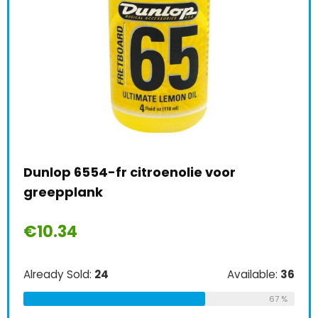
Dunlop 6554-fr citroenolie voor
Nat
le:
31
greepplank
Pac
68 %
€
10.34
€
1
Already Sold:
24
Available:
36
Alre
67 %