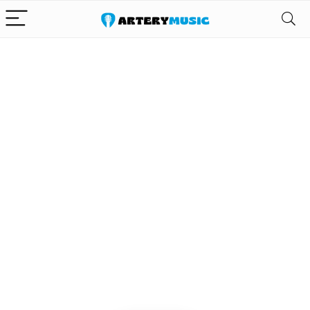
Alleen het
beste voor
gitaar en zijn
uitrusting
We vinden elke dag de
beste deals op Amazon