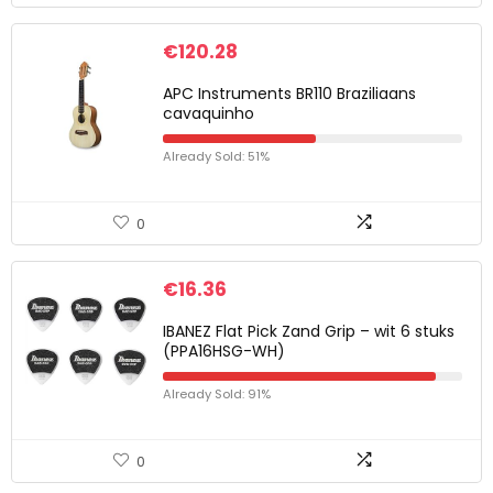
€
120.28
APC Instruments BR110 Braziliaans
cavaquinho
Already Sold: 51%
0
€
16.36
IBANEZ Flat Pick Zand Grip – wit 6 stuks
(PPA16HSG-WH)
Already Sold: 91%
0