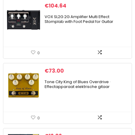
€
104.64
VOX SL2G 2G Amplifier Multi Effect
Stomplab with Foot Pedal for Guitar
0
€
73.00
Tone City King of Blues Overdrive ·
Effectapparaat elektrische gitaar
0