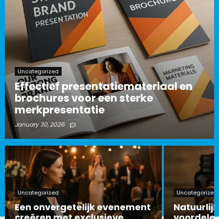
Uncategorized
Effectief presentatiemateriaal en
brochures voor een sterke
merkpresentatie
January 30, 2026
Uncategorized
Uncategorized
Een onvergetelijk evenement
Natuurlijk
creëren met exclusieve
voordelen