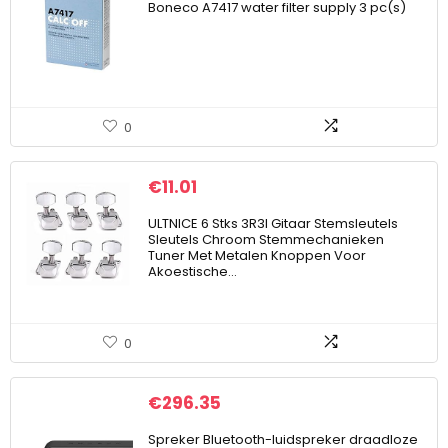
Boneco A7417 water filter supply 3 pc(s)
0
€
11.01
ULTNICE 6 Stks 3R3l Gitaar Stemsleutels
Sleutels Chroom Stemmechanieken
Tuner Met Metalen Knoppen Voor
Akoestische…
0
€
296.35
Spreker Bluetooth-luidspreker draadloze