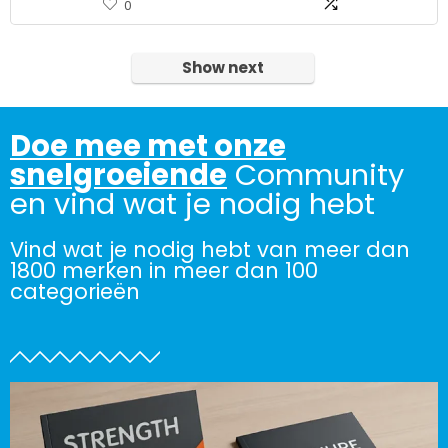
0
Show next
Doe mee met onze
snelgroeiende
Community
en vind wat je nodig hebt
Vind wat je nodig hebt van meer dan
1800 merken in meer dan 100
categorieën