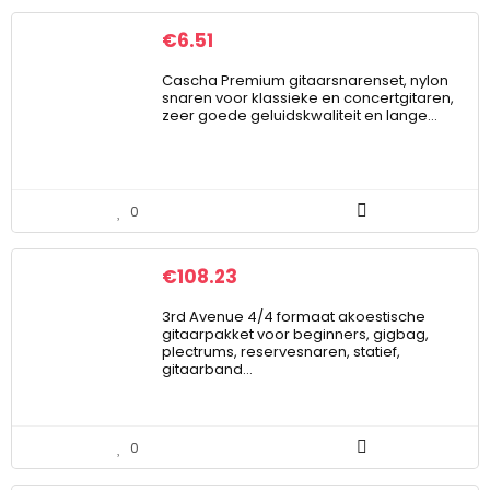
€
6.51
Cascha Premium gitaarsnarenset, nylon
snaren voor klassieke en concertgitaren,
zeer goede geluidskwaliteit en lange…
0
€
108.23
3rd Avenue 4/4 formaat akoestische
gitaarpakket voor beginners, gigbag,
plectrums, reservesnaren, statief,
gitaarband…
0