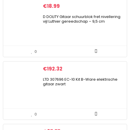
€
18.99
D DOLITY Gitaar schuurblok fret nivellering
vijl Luthier gereedschap – 9,5 cm
0
€
192.32
LTD 307696 EC-10 Kit B-Ware elektrische
gitaar zwart
0