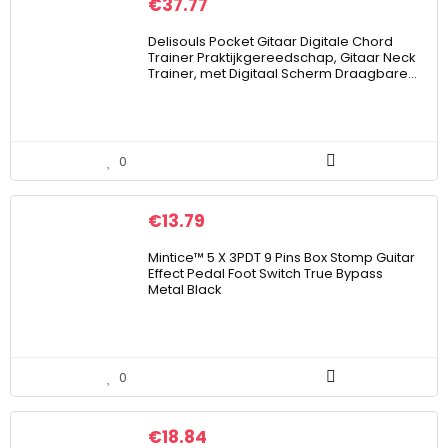
€
37.77
Delisouls Pocket Gitaar Digitale Chord
Trainer Praktijkgereedschap, Gitaar Neck
Trainer, met Digitaal Scherm Draagbare…
0
€
13.79
Mintice™ 5 X 3PDT 9 Pins Box Stomp Guitar
Effect Pedal Foot Switch True Bypass
Metal Black
0
€
18.84