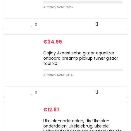
Already Sold: 83%
0
€
34.99
Gojiny Akoestische gitaar equalizer
onboard preamp pickup tuner gitaar
tool 301
Already Sold: 66%
0
€
12.87
Ukelele-onderdelen, diy Ukelele-
onderdelen, ukelelebrug, ukelele