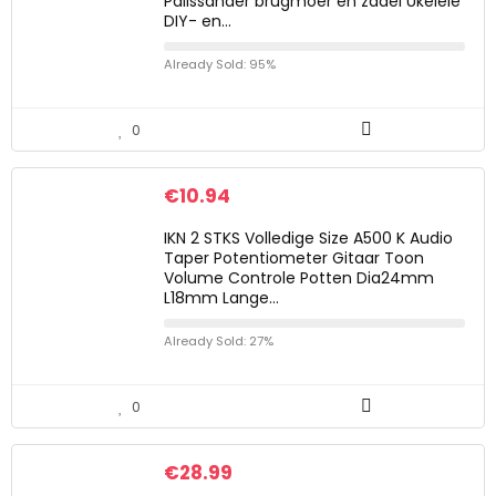
Palissander brugmoer en zadel Ukelele
DIY- en…
Already Sold: 95%
0
€
10.94
IKN 2 STKS Volledige Size A500 K Audio
Taper Potentiometer Gitaar Toon
Volume Controle Potten Dia24mm
L18mm Lange…
Already Sold: 27%
0
€
28.99