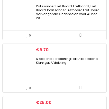
Palissander Fret Board, Fretboard, Fret
Board, Palissander Fretboard Fret Board
Vervangende Onderdelen voor 41 inch
20…
0
€
9.70
D’Addario Screeching Halt Akoestische
Klankgat Afdekking
0
€
25.00