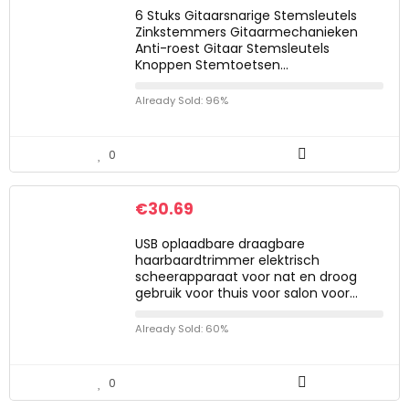
6 Stuks Gitaarsnarige Stemsleutels
Zinkstemmers Gitaarmechanieken
Anti-roest Gitaar Stemsleutels
Knoppen Stemtoetsen…
Already Sold: 96%
0
€
30.69
USB oplaadbare draagbare
haarbaardtrimmer elektrisch
scheerapparaat voor nat en droog
gebruik voor thuis voor salon voor…
Already Sold: 60%
0