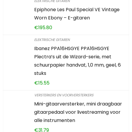
ELEKTRISCHE GITAREN
Epiphone Les Paul Special VE Vintage
Worn Ebony – E-gitaren
€
195.80
ELEKTRISCHE GITAREN
Ibanez PPA16HSGYE PPA16HSGYE
Plectra’s uit de Wizard-serie, met
schuurpapier handvat, 1,0 mm, geel, 6
stuks
€
15.55
VERSTERKERS EN VOORVERSTERKERS
Mini-gitaarversterker, mini draagbaar
gitaarpedaal voor livestreaming voor
alle instrumenten
€
31.79