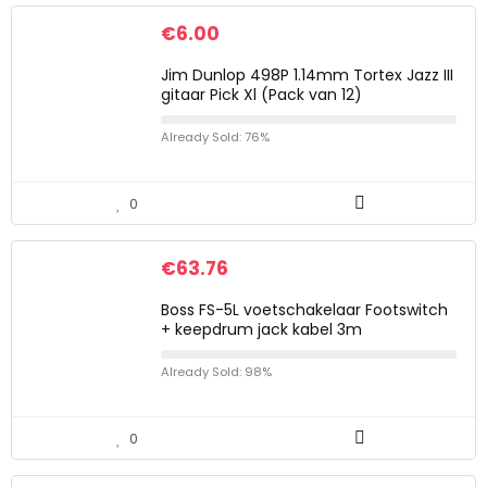
€
6.00
Jim Dunlop 498P 1.14mm Tortex Jazz III
gitaar Pick Xl (Pack van 12)
Already Sold: 76%
0
€
63.76
Boss FS-5L voetschakelaar Footswitch
+ keepdrum jack kabel 3m
Already Sold: 98%
0