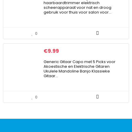
haarbaardtrimmer elektrisch
scheerapparaat voor nat en droog
gebruik voor thuis voor salon voor…
0
€
9.99
Generic Gitaar Capo met 5 Picks voor
Akoestische en Elektrische Gitaren
Ukulele Mandoline Banjo Klassieke
Gitaar…
0