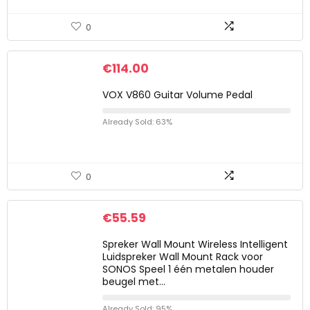
0
€
114.00
VOX V860 Guitar Volume Pedal
Already Sold: 63%
0
€
55.59
Spreker Wall Mount Wireless Intelligent
Luidspreker Wall Mount Rack voor
SONOS Speel 1 één metalen houder
beugel met…
Already Sold: 95%