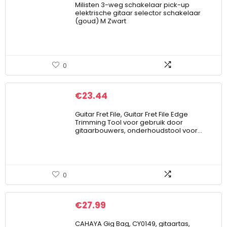
Milisten 3-weg schakelaar pick-up
elektrische gitaar selector schakelaar
(goud) M Zwart
0
€
23.44
Guitar Fret File, Guitar Fret File Edge
Trimming Tool voor gebruik door
gitaarbouwers, onderhoudstool voor…
0
€
27.99
CAHAYA Gig Bag, CY0149, gitaartas,