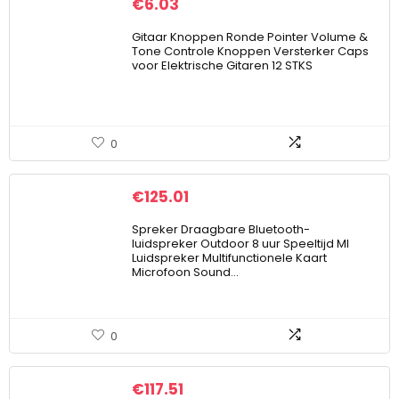
€
6.03
Gitaar Knoppen Ronde Pointer Volume &
Tone Controle Knoppen Versterker Caps
voor Elektrische Gitaren 12 STKS
0
€
125.01
Spreker Draagbare Bluetooth-
luidspreker Outdoor 8 uur Speeltijd MI
Luidspreker Multifunctionele Kaart
Microfoon Sound…
0
€
117.51