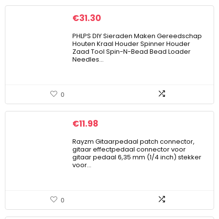
€
31.30
PHLPS DIY Sieraden Maken Gereedschap
Houten Kraal Houder Spinner Houder
Zaad Tool Spin-N-Bead Bead Loader
Needles…
0
€
11.98
Rayzm Gitaarpedaal patch connector,
gitaar effectpedaal connector voor
gitaar pedaal 6,35 mm (1/4 inch) stekker
voor…
0