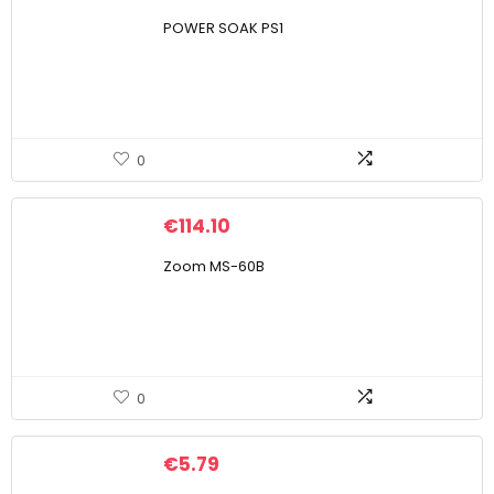
POWER SOAK PS1
0
€
114.10
Zoom MS-60B
0
€
5.79