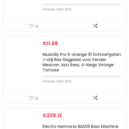
Already Sold: 95%
0
€
11.68
Musiclily Pro 5-snarige 10 Schroefgaten
J-stijl Bas Slagplaat voor Fender
Mexican Jazz Bass, 4-laags Vintage
Tortoise
Already Sold: 95%
0
€
239.12
Electro Harmonix BASS9 Bass Machine