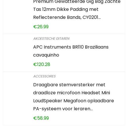
Premium Gewatteerde Gig Bag Zachte
Tas 12mm Dikke Padding met
Reflecterende Bands, CY0201…
€
26.99
AKOESTISCHE GITAREN
APC Instruments BR110 Braziliaans
cavaquinho
€
120.28
ACCESSOIRES
Draagbare stemversterker met
draadloze microfoon Headset Mini
LoudSpeaker Megafoon oplaadbare
PA-systeem voor leraren…
€
58.99