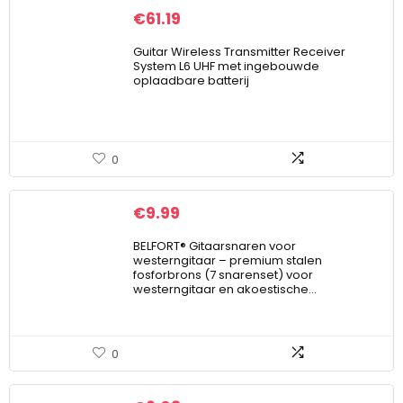
€
61.19
Guitar Wireless Transmitter Receiver
System L6 UHF met ingebouwde
oplaadbare batterij
0
€
9.99
BELFORT® Gitaarsnaren voor
westerngitaar – premium stalen
fosforbrons (7 snarenset) voor
westerngitaar en akoestische…
0