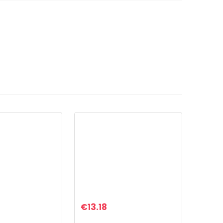
en?
€
13.18