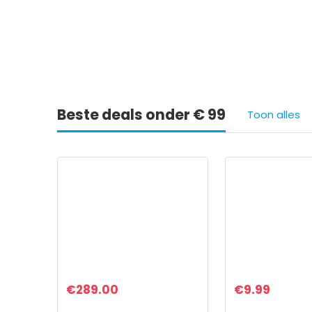
Ie
Beste deals onder € 99
Toon alles
€
289.00
€
9.99