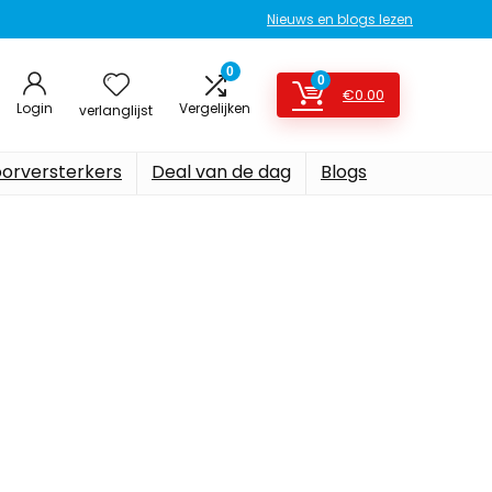
Nieuws en blogs lezen
0
0
€
0.00
Login
Vergelijken
verlanglijst
oorversterkers
Deal van de dag
Blogs