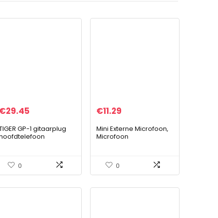
€
29.45
€
11.29
TIGER GP-1 gitaarplug
Mini Externe Microfoon,
hoofdtelefoon
Microfoon
versterker
Professioneel, 3,5 mm
Lavalier Revers
Omnidirectionele
0
0
Condensator Microfoon
Telefoon…