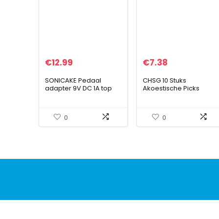
€
12.99
€
7.38
SONICAKE Pedaal
CHSG 10 Stuks
adapter 9V DC 1A top
Akoestische Picks
negatief voor
Plectrum, 1 Stuks Voor
effectpedaal
Aan De Sleutelbos,
Dubbelzijdig Afdrukken,
0
0
Elektrische Plectrums…