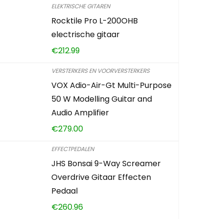
ELEKTRISCHE GITAREN
Rocktile Pro L-200OHB
electrische gitaar
€
212.99
VERSTERKERS EN VOORVERSTERKERS
VOX Adio-Air-Gt Multi-Purpose
50 W Modelling Guitar and
Audio Amplifier
€
279.00
EFFECTPEDALEN
JHS Bonsai 9-Way Screamer
Overdrive Gitaar Effecten
Pedaal
€
260.96