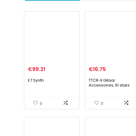
€
99.21
€
16.75
E7 Synth.
TTCR-II Gitaar
Accessoires, 61 stuks
met Gitaarstemmer,
Gitaarcapo, 3 set
Gitaarsnaren, 15
0
0
Plectrums,
Plectrumhouder, 3…