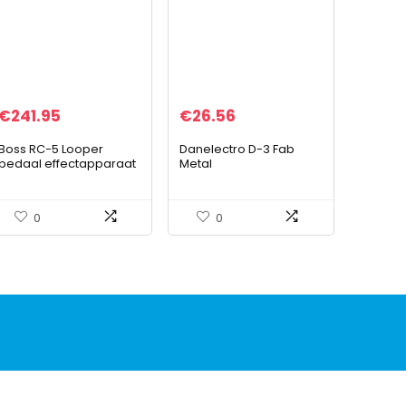
€
241.95
€
26.56
Boss RC-5 Looper
Danelectro D-3 Fab
pedaal effectapparaat
Metal
+ keepdrum 9V
vloereffectapparaat
voeding
0
0