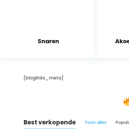
Snaren
Akoe
[bloglinks_meta]
Best verkopende
Toon alles
Popul