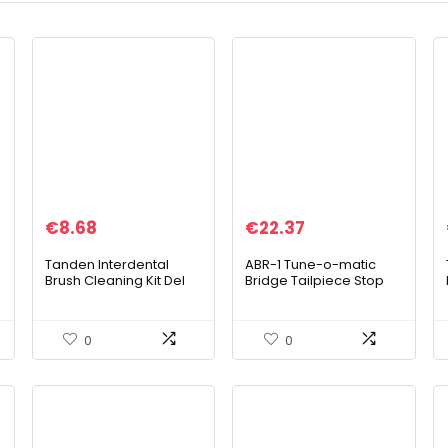
€
8.68
€
22.37
Tanden Interdental
ABR-1 Tune-o-matic
Brush Cleaning Kit Del
Bridge Tailpiece Stop
Dentek Slim Borstels
Roller Zadel Bridge Bar
Interdentale Plaque
Voor Les Paul Gitaar
Remover Voor Tanden
onderdelen (Chroom)
0
0
Dental…