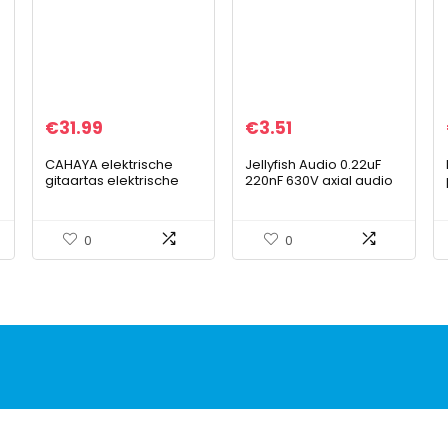
€
31.99
€
3.51
CAHAYA elektrische
Jellyfish Audio 0.22uF
gitaartas elektrische
220nF 630V axial audio
gitaar gig bag
voor condensatoren,
versterker, 5 stuks
0
0