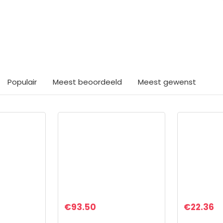
ts interessants gevond
Populair
Meest beoordeeld
Meest gewenst
€
93.50
€
22.36