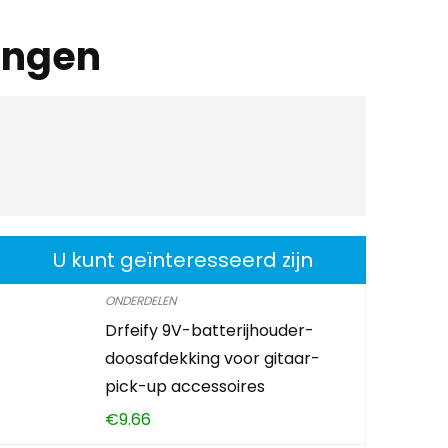
ingen
U kunt geïnteresseerd zijn
ONDERDELEN
Drfeify 9V-batterijhouder-
doosafdekking voor gitaar-
pick-up accessoires
€
9.66