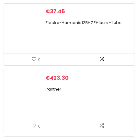
€
37.45
Electro-Harmonix 12BH7 EH buis – tube
0
€
423.30
Panther
0