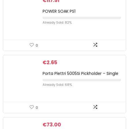
€
117.51
POWER SOAK PS1
Already Sold: 82%
0
€
2.65
Porta Plettri 5005Si Pickholder – Single
Already Sold: 68%
0
€
73.00