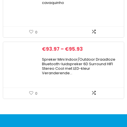
cavaquinho
0
€
93.97
–
€
95.93
Spreker Mini Indoor/Outdoor Draadloze
Bluetooth-luidspreker 6D Surround HIFI
Stereo Cool met LED-kleur
Veranderende…
0