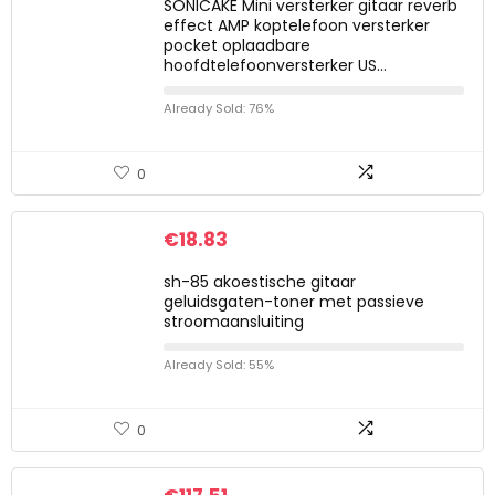
SONICAKE Mini versterker gitaar reverb
effect AMP koptelefoon versterker
pocket oplaadbare
hoofdtelefoonversterker US…
Already Sold: 76%
0
€
18.83
sh-85 akoestische gitaar
geluidsgaten-toner met passieve
stroomaansluiting
Already Sold: 55%
0