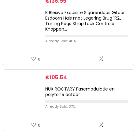
€
136.99
B Blesiya Exquisite Sigarendoos Gitaar
Esdoorn Hals met Legering Brug 1R2L
Tuning Pegs Strap Lock Controle
Knoppen…
Already Sold: 46%
0
€
105.54
NUX ROCTARY Fasemodulatie en
polyfone octaaf
Already Sold: 37%
0