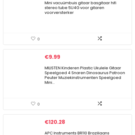
Mini vacuümbuis gitaar basgitaar hifi
stereo tube 5U4G voor gitaren
voorversterker
0
€
9.99
MILISTEN Kinderen Plastic Ukulele Gitaar
Speelgoed 4 Snaren Dinosaurus Patroon
Peuter Muziekinstrumenten Speelgoed
Mini…
0
€
120.28
APC Instruments BR110 Braziliaans