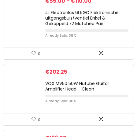
€
55.00
–
€
110.00
JJ ElectronIcs 6L6GC Elektronische
uitgangsbuis/ventiel Enkel &
Gekoppeld x2 Matched Pair
Already Sold: 38%
0
€
202.25
VOX MV50 50W Nutube Guitar
Amplifier Head – Clean
Already Sold: 30%
0