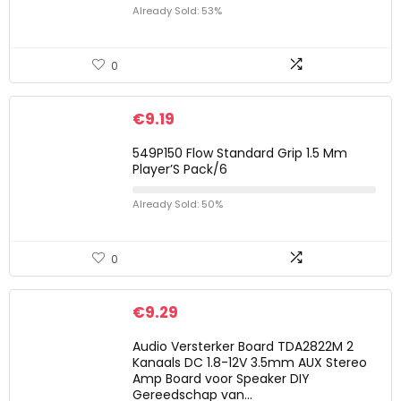
Already Sold: 53%
0
€
9.19
549P150 Flow Standard Grip 1.5 Mm
Player’S Pack/6
Already Sold: 50%
0
€
9.29
Audio Versterker Board TDA2822M 2
Kanaals DC 1.8-12V 3.5mm AUX Stereo
Amp Board voor Speaker DIY
Gereedschap van…