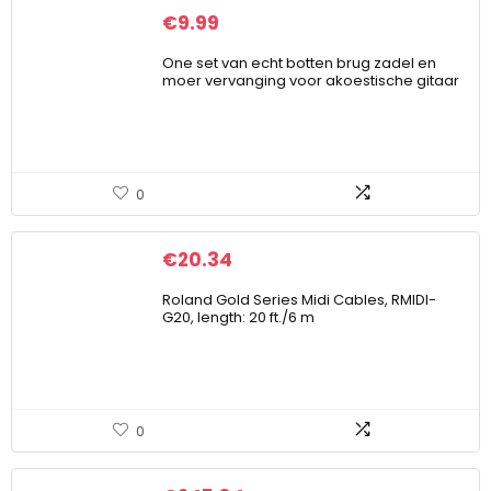
€
9.99
One set van echt botten brug zadel en
moer vervanging voor akoestische gitaar
0
€
20.34
Roland Gold Series Midi Cables, RMIDI-
G20, length: 20 ft./6 m
0