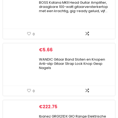
BOSS Katana MKII Head Guitar Amplifier,
draagbare 100-watt gitaarversterkertop
met een krachtig, gig-ready geluid, vijf…
0
€
5.66
WANDIC Gitaar Band Sloten en Knopen
Anti-slip Gitaar Strap Lock Knop Gesp
Nagels
0
€
222.75
Ibanez GRG121DX GIO Range Elektrische