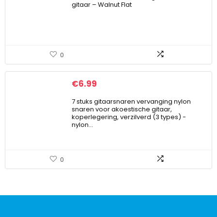
gitaar – Walnut Flat
0
€
6.99
7 stuks gitaarsnaren vervanging nylon
snaren voor akoestische gitaar,
koperlegering, verzilverd (3 types) -
nylon…
0