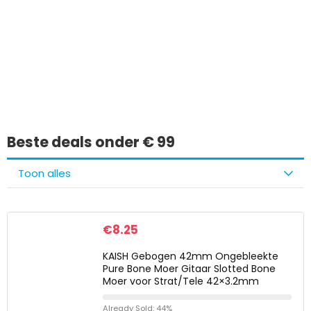
Iets interessants
gevonden?
Beste deals onder € 99
Toon alles
€
8.25
KAISH Gebogen 42mm Ongebleekte
Pure Bone Moer Gitaar Slotted Bone
Moer voor Strat/Tele 42×3.2mm
Already Sold: 44%