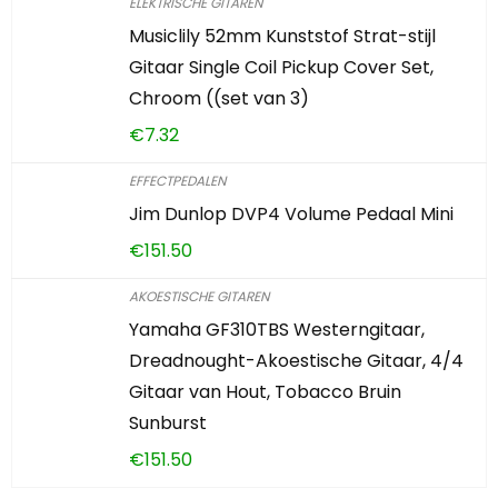
ELEKTRISCHE GITAREN
Musiclily 52mm Kunststof Strat-stijl
Gitaar Single Coil Pickup Cover Set,
Chroom ((set van 3)
€
7.32
EFFECTPEDALEN
Jim Dunlop DVP4 Volume Pedaal Mini
€
151.50
AKOESTISCHE GITAREN
Yamaha GF310TBS Westerngitaar,
Dreadnought-Akoestische Gitaar, 4/4
Gitaar van Hout, Tobacco Bruin
Sunburst
€
151.50