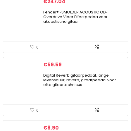
€
247.04
Fender® »SMOLDER ACOUSTIC OD«
Overdrive Vloer Effectpedaa voor
akoestische gitaar
0
€
59.59
Digital Reverb gitaarpedaal, lange
levensduur, reverb, gitaarpedaal voor
elke gitaartechnicus
0
€
8.90