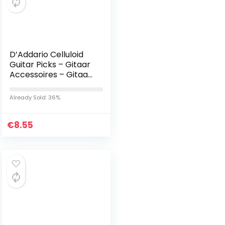
D’Addario Celluloid
Guitar Picks – Gitaar
Accessoires – Gitaar
Picks voor
Akoestische Gitaar,
Already Sold: 36%
Elektrische Gitaar…
€
8.55