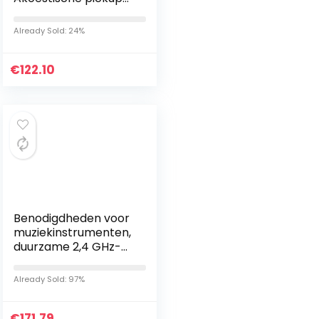
enhancer, uiterst
compact akoestisch
Already Sold: 24%
gitaarpedaal voor
akoestische pickup…
€
122.10
Benodigdheden voor
muziekinstrumenten,
duurzame 2,4 GHz-
audio-ontvanger
Effectief voor
Already Sold: 97%
gitaarsysteem voor
thuisgebruik…
€
171.79