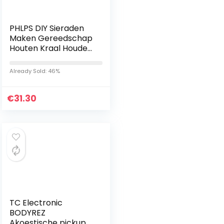
PHLPS DIY Sieraden
Maken Gereedschap
Houten Kraal Houder
Spinner Houder Zaad
Tool Spin-N-Bead
Already Sold: 46%
Bead Loader
Needles…
€
31.30
TC Electronic
BODYREZ
Akoestische pickup