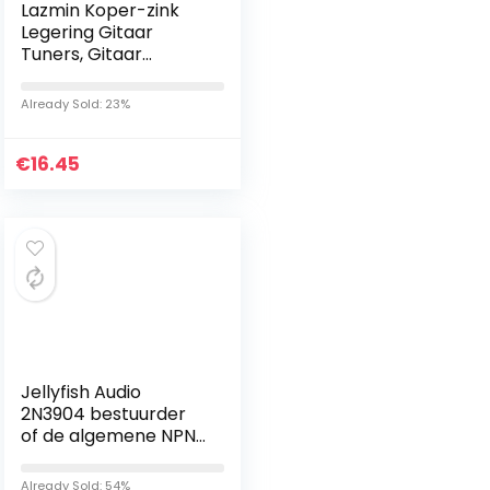
Lazmin Koper-zink
Legering Gitaar
Tuners, Gitaar
Onderdelen Tuning
Pinnen, voor
Already Sold: 23%
Elektrische Gitaar
Akoestische Gitaar…
€
16.45
Jellyfish Audio
2N3904 bestuurder
of de algemene NPN
transistoren voor
audioversterkers, 5
Already Sold: 54%