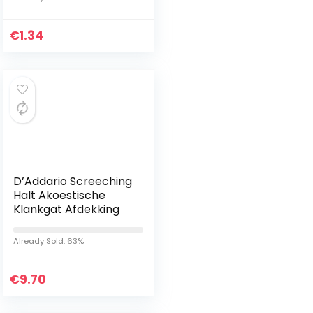
stuks
€
1.34
D’Addario Screeching
Halt Akoestische
Klankgat Afdekking
Already Sold: 63%
€
9.70