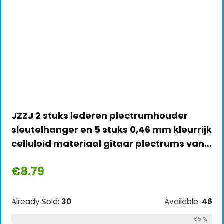
JZZJ 2 stuks lederen plectrumhouder
sleutelhanger en 5 stuks 0,46 mm kleurrijk
celluloid materiaal gitaar plectrums van…
€
8.79
Already Sold:
30
Available:
46
65 %