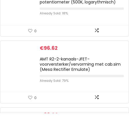
potentiometer (500K, logarythmisch)
Already Sold: 18%
0
€
96.62
AMT R2-2-kanaals-JFET-
voorversterker/vervorming met cab.sim
(Mesa Rectifier Emulate)
Already Sold: 79%
0
€
38.09
Professionele gitaaraccessoires voor