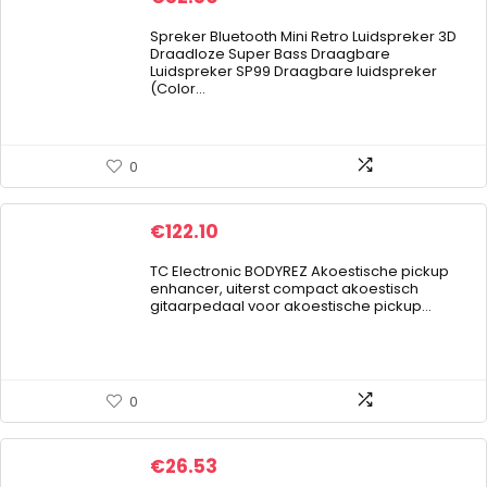
Spreker Bluetooth Mini Retro Luidspreker 3D
Draadloze Super Bass Draagbare
Luidspreker SP99 Draagbare luidspreker
(Color…
0
€
122.10
TC Electronic BODYREZ Akoestische pickup
enhancer, uiterst compact akoestisch
gitaarpedaal voor akoestische pickup…
0
€
26.53