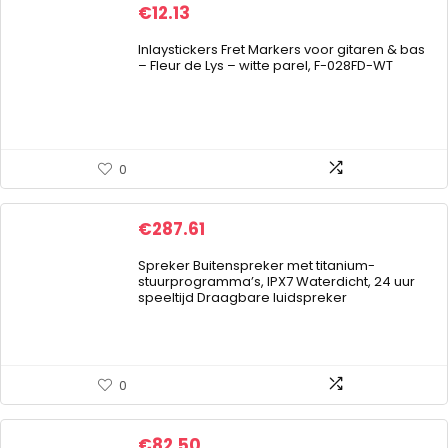
€
12.13
Inlaystickers Fret Markers voor gitaren & bas
– Fleur de Lys – witte parel, F-028FD-WT
0
€
287.61
Spreker Buitenspreker met titanium-
stuurprogramma’s, IPX7 Waterdicht, 24 uur
speeltijd Draagbare luidspreker
0
€
82.50