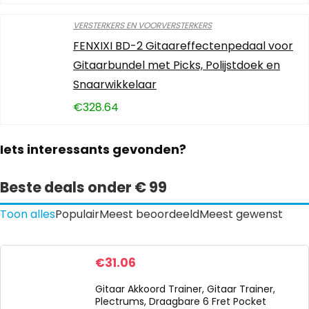
VERSTERKERS EN VOORVERSTERKERS
FENXIXI BD-2 Gitaareffectenpedaal voor
Gitaarbundel met Picks, Polijstdoek en
Snaarwikkelaar
€
328.64
Iets interessants gevonden?
Beste deals onder € 99
Toon alles
Populair
Meest beoordeeld
Meest gewenst
€
31.06
Gitaar Akkoord Trainer, Gitaar Trainer,
Plectrums, Draagbare 6 Fret Pocket