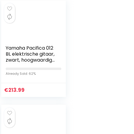
Yamaha Pacifica 012
BL elektrische gitaar,
zwart, hoogwaardige
elektrische gitaar
voor beginners in
Already Sold: 62%
elegant design, 4/4…
€
213.99