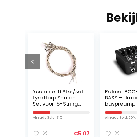
Beki
Youmine 16 Stks/set
Palmer POC
r,
Lyre Harp Snaren
BASS – dra
Set voor 16-String
baspreamp
2,4
Lyre Harp
de
Noodzakelijke
Already Sold: 31%
Already Sold: 30%
Snaren
zende
Aeccessaries
€
41.89
€
5.07
or…