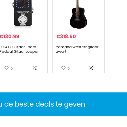
€
130.99
€
318.50
LEKATO Gitaar Effect
Yamaha westerngitaar
Pedaal Gitaar Looper
zwart
Pedaal Tuner Pedaal
Functie Looper 9 Loops
40 Minuten Record Tijd
0
0
voor…
u de beste deals te geven