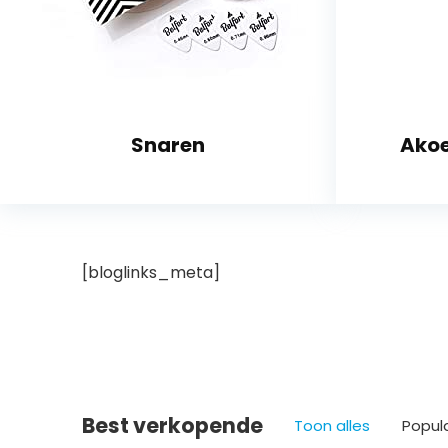
Snaren
Akoe
[bloglinks_meta]
Best verkopende
Toon alles
Popul