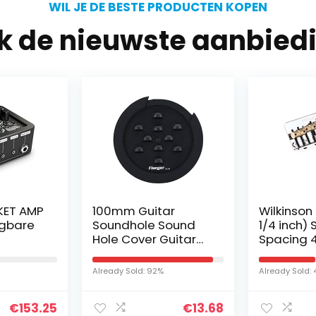
WIL JE DE BESTE PRODUCTEN KOPEN
jk de nieuwste aanbied
KET AMP
100mm Guitar
Wilkinso
agbare
Soundhole Sound
1/4 inch) 
Hole Cover Guitar
Spacing 4
Block Protector
Fixed Bas
Cover Guitar
Brass Sad
Already Sold: 92%
Already Sold:
Feedback Cover for
Precision
Acoustic Electric
Jazz Bas
€
153.25
€
13.68
Guitar