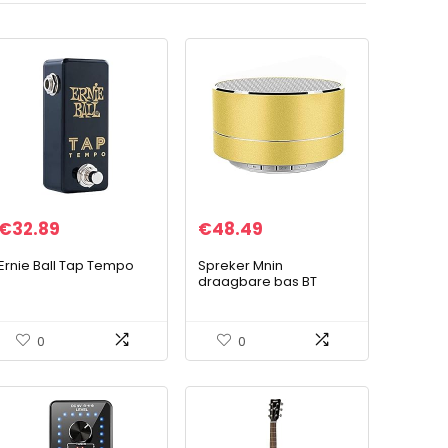
€
32.89
€
48.49
Ernie Ball Tap Tempo
Spreker Mnin
draagbare bas BT
Luidsprekers LED
WireLwss Mnin Bass BT
Draagbare Speakers
0
0
Draagbare luidspreker
(Color…