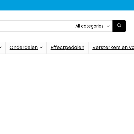
All categories
Onderdelen
Effectpedalen
Versterkers en v
te voor gitaar en 
en elke dag de beste deals o