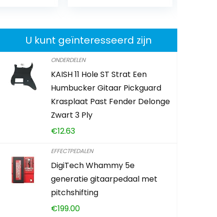
U kunt geïnteresseerd zijn
ONDERDELEN
KAISH 11 Hole ST Strat Een
National N
Humbucker Gitaar Pickguard
Pack – Roe
Krasplaat Past Fender Delonge
Zwart 3 Ply
€
16.19
€
12.63
Already Sold:
EFFECTPEDALEN
DigiTech Whammy 5e
generatie gitaarpedaal met
Schiet op! A
pitchshifting
€
199.00
0
4