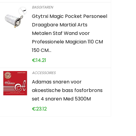
BASGITAREN
Gtytrxi Magic Pocket Personeel
ADD TO 
Draagbare Martial Arts
Metalen Staf Wand voor
Professionele Magician 110 CM
150 CM…
€
14.21
ACCESSOIRES
Adamas snaren voor
akoestische bass fosforbrons
set 4 snaren Med 5300M
€
23.12