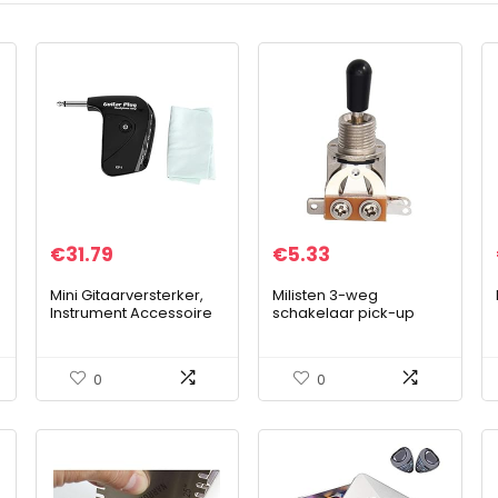
€
31.79
€
5.33
Mini Gitaarversterker,
Milisten 3-weg
Instrument Accessoire
schakelaar pick-up
Gitaarpedalen voor
elektrische gitaar
Beginners voor Live
selector schakelaar
Streaming
voor geluid pickup
0
0