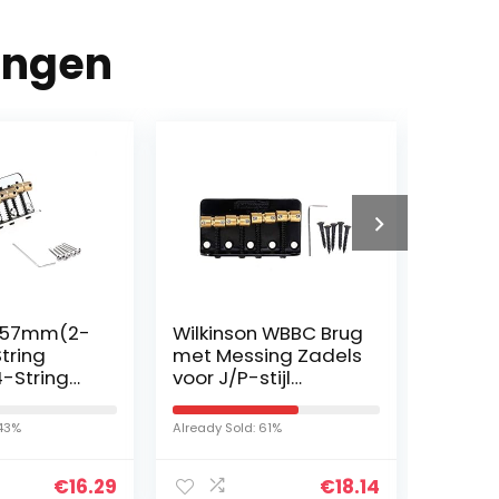
ingen
n 57mm(2-
Wilkinson WBBC Brug
Tiger 
String
met Messing Zadels
Gitaar
-String
voor J/P-stijl
met Pi
s Bridge
Basgitaar,Zwart
Zwart
dles for
 43%
Already Sold: 61%
Already S
 Bass and
s…
€
16.29
€
18.14