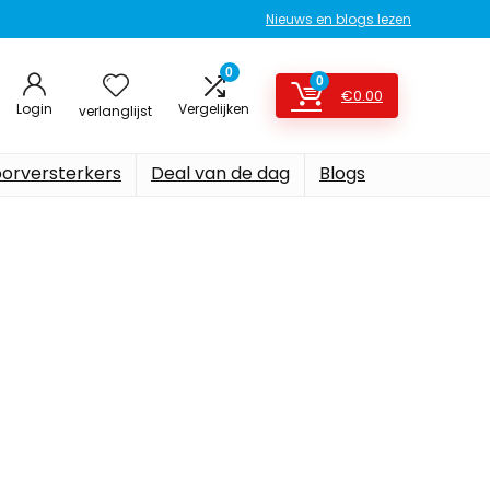
Nieuws en blogs lezen
0
0
€
0.00
Login
Vergelijken
verlanglijst
oorversterkers
Deal van de dag
Blogs
zijn uitrusting
p Amazon