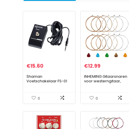
€
15.60
€
12.99
Shaman
INHEMING Gitaarsnaren
Voetschakelaar FS-01
voor westerngitaar,
Lead
premium stalen fosfor-
brons, akoestische
gitaarsnaren, (set van 6
0
0
snaren) 2…