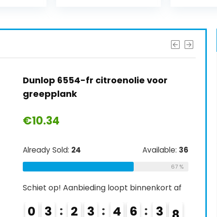
Dunlop 6554-fr citroenolie voor
greepplank
€
10.34
Already Sold:
24
Available:
36
67 %
Schiet op! Aanbieding loopt binnenkort af
0
3
2
3
4
6
3
6