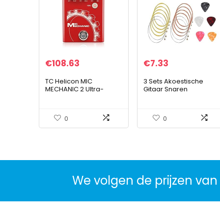
€
108.63
€
7.33
TC Helicon MIC
3 Sets Akoestische
MECHANIC 2 Ultra-
Gitaar Snaren
simpele
Vervanging Staal Gitaar
batterijgevoede vocale
Snaren
effecten stompbox met
Goud/Messing/Multicol
0
0
Reverb, Echo en Pitch
or Gitaar String met6
Correction
Stuks…
We volgen de prijzen van