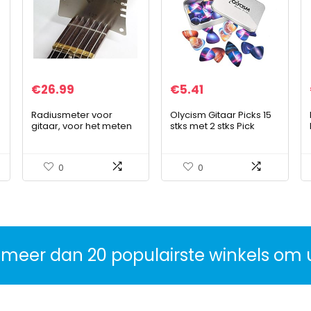
€
26.99
€
5.41
Radiusmeter voor
Olycism Gitaar Picks 15
gitaar, voor het meten
stks met 2 stks Pick
van radius, 4 stuks
Houders Gitaar
Plectrums voor
Elektrische Akoestische
0
0
Basgitaar inclusief 0…
 meer dan 20 populairste winkels om 