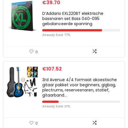
€
39.70
D’Addario EXL220BT elektrische
bassnaren set Bass 040-095
gebalanceerde spanning
Already Sold: 77%
0
€
107.52
3rd Avenue 4/4 formaat akoestische
gitaar pakket voor beginners, gigbag,
plectrums, reservesnaren, statief,
gitaarband…
Already Sold: 21%
0