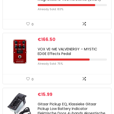
Already Sold: 83%
0
€
166.50
VOX VE-ME VALVENERGY – MYSTIC
EDGE Effects Pedal
Already Sold: 75%
0
€
15.99
Gitaar Pickup EQ, Klassieke Gitaar
Pickup Low Battery Indicator
Elektrische Doos 4-bands Akoestische