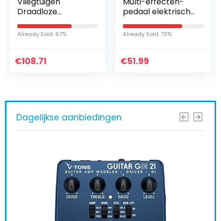
Vliegtuigen
Multi-effecten-
Draadloze
pedaal elektrische
Bluetooth
gitaar
Luidspreker Mini
gecombineerd
Already Sold: 67%
Already Sold: 73%
Draagbare Fan
effecten-pedaal
Mobiele Telefoon
met vervorming
€
Universal Bass
108.71
€
overdrive
51.99
SP99 Draagbare…
stemloze…
Dagelijkse aanbiedingen