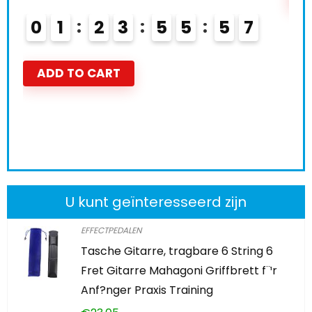
0
1
2
3
5
5
5
6
ADD TO CART
U kunt geïnteresseerd zijn
EFFECTPEDALEN
Tasche Gitarre, tragbare 6 String 6
Fret Gitarre Mahagoni Griffbrett f¨¹r
Anf?nger Praxis Training