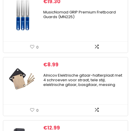
€
19.30
MusicNomad GRIP Premium Fretboard
Guards (MN225)
0
€
8.99
Alnicov Elektrische gitaar-halterplaat met
4 schroeven voor straat, tele stijl,
elektrische gitaar, basgitaar, messing
0
€
12.99