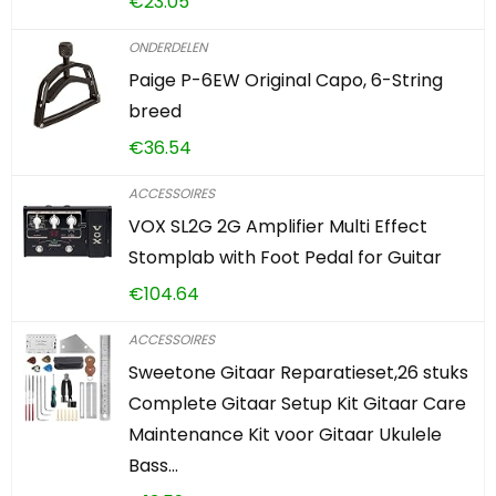
€
23.05
ONDERDELEN
Paige P-6EW Original Capo, 6-String
breed
€
36.54
ACCESSOIRES
VOX SL2G 2G Amplifier Multi Effect
Stomplab with Foot Pedal for Guitar
€
104.64
ACCESSOIRES
Sweetone Gitaar Reparatieset,26 stuks
Complete Gitaar Setup Kit Gitaar Care
Maintenance Kit voor Gitaar Ukulele
Bass…