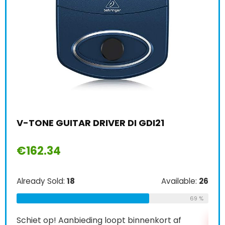
Dun
€
7
V-TONE GUITAR DRIVER DI GDI21
Alre
le:
16
75 %
€
162.34
Schi
Already Sold:
18
Available:
26
0
69 %
Schiet op! Aanbieding loopt binnenkort af
A