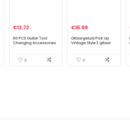
€
12.72
€
16.99
60 PCS Guitar Tool
Gitaargeluid Pick Up
Changing Accessories
Vintage Style E gitaar
Kit Including Guitar
zwart DIY van spelers
Strings, Guitar Picks, Pick
Holder, Capo, String
0
0
Winder…