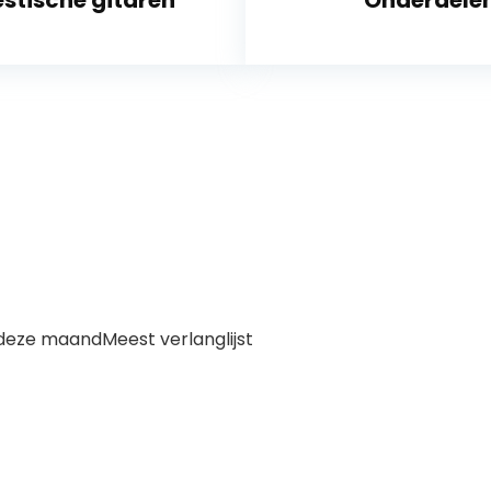
stische gitaren
Onderdele
n deze maand
Meest verlanglijst