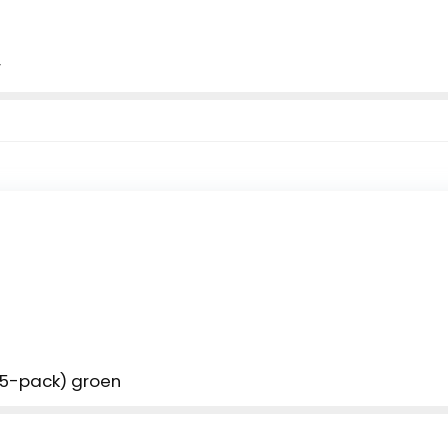
r
25-pack) groen