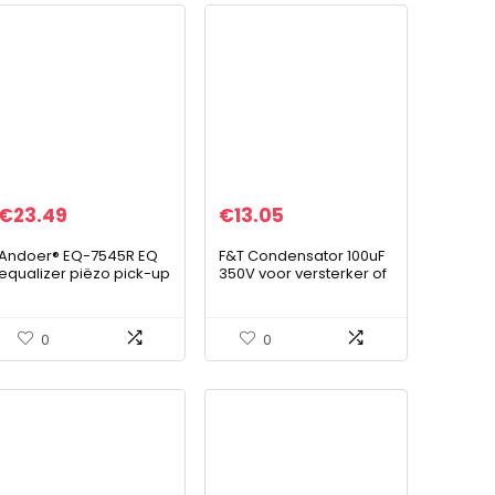
€
23.49
€
13.05
Andoer® EQ-7545R EQ
F&T Condensator 100uF
equalizer piëzo pick-up
350V voor versterker of
EQ-7545R akoestische
oude radio
gitaar voorversterker
stemapparaat
0
0