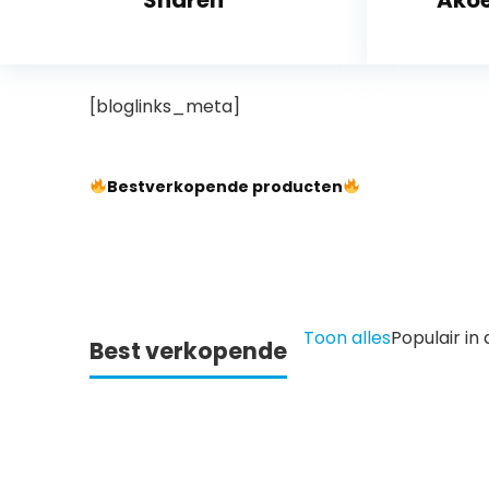
Snaren
Akoe
[bloglinks_meta]
Bestverkopende producten
Toon alles
Populair i
Best verkopende