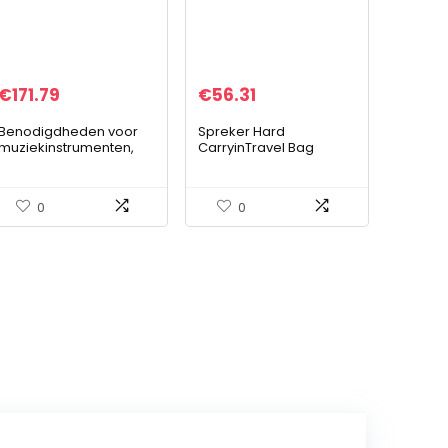
€
171.79
€
56.31
Benodigdheden voor
Spreker Hard
muziekinstrumenten,
CarryinTravel Bag
duurzame 2,4 GHz-
Storage Case Cover
audio-ontvanger
voor JBL Flip 5
Effectief voor
draadloos BT
0
0
gitaarsysteem voor
Luidspreker Draadloze
thuisgebruik…
Bluetooth…