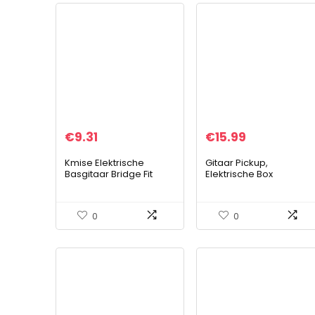
€
9.31
€
15.99
Kmise Elektrische
Gitaar Pickup,
Basgitaar Bridge Fit
Elektrische Box
voor Precision Jazz
Akoestische Gitaar EQ
Bass 201B-4 Badass
Akoestische Low Batter
Chroom
Indicator Gitaar EQ 4
0
0
Band met Batterij Box…