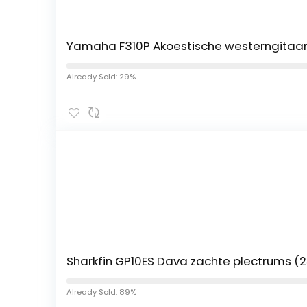
Yamaha F310P Akoestische westerngitaa
Already Sold: 29%
Sharkfin GP10ES Dava zachte plectrums (
Already Sold: 89%