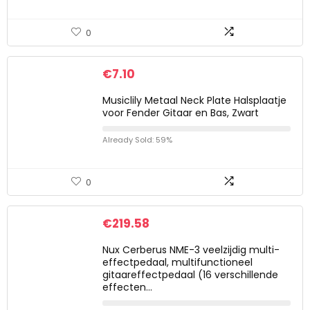
0
€
7.10
Musiclily Metaal Neck Plate Halsplaatje
voor Fender Gitaar en Bas, Zwart
Already Sold: 59%
0
€
219.58
Nux Cerberus NME-3 veelzijdig multi-
effectpedaal, multifunctioneel
gitaareffectpedaal (16 verschillende
effecten…