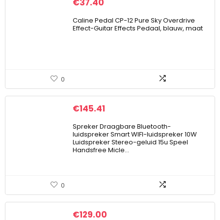
€
37.40
Caline Pedal CP-12 Pure Sky Overdrive
Effect-Guitar Effects Pedaal, blauw, maat
0
€
145.41
Spreker Draagbare Bluetooth-
luidspreker Smart WIFI-luidspreker 10W
Luidspreker Stereo-geluid 15u Speel
Handsfree Micle…
0
€
129.00