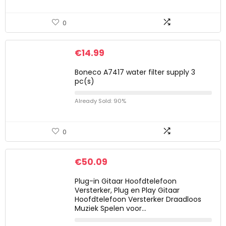
0
€
14.99
Boneco A7417 water filter supply 3
pc(s)
Already Sold: 90%
0
€
50.09
Plug-in Gitaar Hoofdtelefoon
Versterker, Plug en Play Gitaar
Hoofdtelefoon Versterker Draadloos
Muziek Spelen voor…