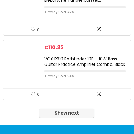
Elektrische Tandenborstel…
Already Sold: 42%
0
€
110.33
VOX PB10 Pathfinder 10B – 10W Bass
Guitar Practice Amplifier Combo, Black
Already Sold: 54%
0
Show next