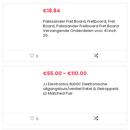
€
18.84
Palissander Fret Board, Fretboard, Fret
Board, Palissander Fretboard Fret Board
Vervangende Onderdelen voor 41 inch
20…
0
€
55.00
–
€
110.00
JJ ElectronIcs 6L6GC Elektronische
uitgangsbuis/ventiel Enkel & Gekoppeld
x2 Matched Pair
0