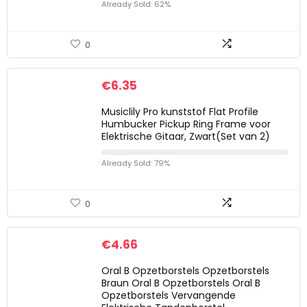
Already Sold: 62%
0
€
6.35
Musiclily Pro kunststof Flat Profile
Humbucker Pickup Ring Frame voor
Elektrische Gitaar, Zwart(Set van 2)
Already Sold: 79%
0
€
4.66
Oral B Opzetborstels Opzetborstels
Braun Oral B Opzetborstels Oral B
Opzetborstels Vervangende