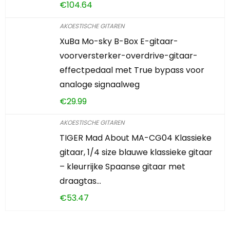
€
104.64
AKOESTISCHE GITAREN
XuBa Mo-sky B-Box E-gitaar-
voorversterker-overdrive-gitaar-
effectpedaal met True bypass voor
analoge signaalweg
€
29.99
AKOESTISCHE GITAREN
TIGER Mad About MA-CG04 Klassieke
gitaar, 1/4 size blauwe klassieke gitaar
– kleurrijke Spaanse gitaar met
draagtas…
€
53.47