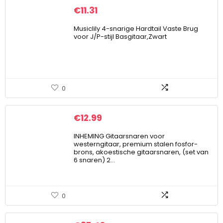
€
11.31
Musiclily 4-snarige Hardtail Vaste Brug
voor J/P-stijl Basgitaar,Zwart
0
€
12.99
INHEMING Gitaarsnaren voor
westerngitaar, premium stalen fosfor-
brons, akoestische gitaarsnaren, (set van
6 snaren) 2…
0