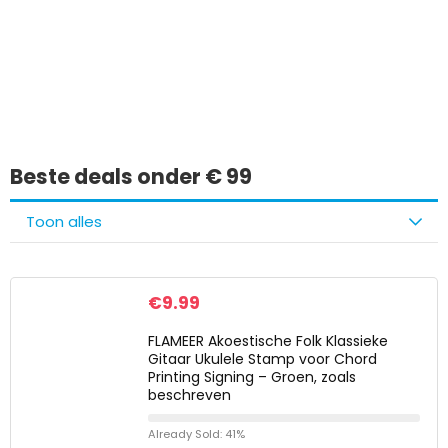
Iets interessants
gevonden?
Beste deals onder € 99
Toon alles
€
9.99
FLAMEER Akoestische Folk Klassieke
Gitaar Ukulele Stamp voor Chord
Printing Signing – Groen, zoals
beschreven
Already Sold: 41%