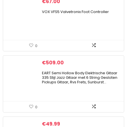
€
67.00
VOX VFS5 Valvetronix Foot Controller
0
€
509.00
EART Semi Hollow Body Elektrische Gitaar
335 Stijl Jazz Gitaar met 6 String Gesloten
Pickups Gitaar, Rvs Frets, Sunburst…
0
€
49.99