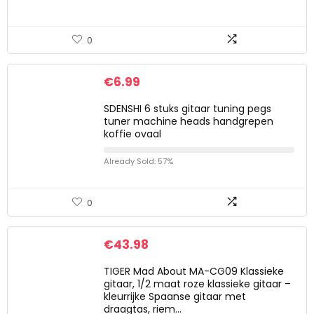
0
€
6.99
SDENSHI 6 stuks gitaar tuning pegs
tuner machine heads handgrepen
koffie ovaal
Already Sold: 57%
0
€
43.98
TIGER Mad About MA-CG09 Klassieke
gitaar, 1/2 maat roze klassieke gitaar –
kleurrijke Spaanse gitaar met
draagtas, riem…