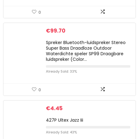
0
€
99.70
Spreker Bluetooth-luidspreker Stereo
Super Bass Draadloze Outdoor
Waterdichte speler SP99 Draagbare
luidspreker (Color…
Already Sold: 33%
0
€
4.45
427P Ultex Jazz Iii
Already Sold: 43%