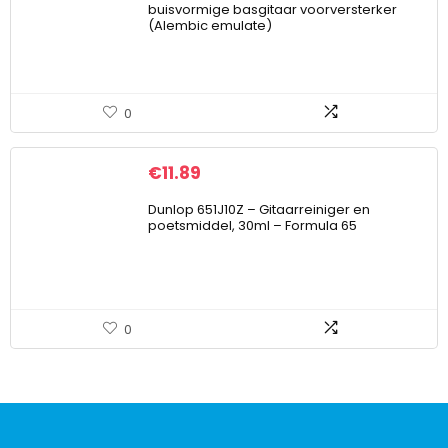
buisvormige basgitaar voorversterker
(Alembic emulate)
0
€
11.89
Dunlop 651J10Z – Gitaarreiniger en
poetsmiddel, 30ml – Formula 65
0