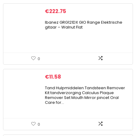
€
222.75
Ibanez GRG121DX GIO Range Elektrische
gitaar – Walnut Flat
0
€
11.58
Tand Hulpmiddelen Tandsteen Remover
Kit tandverzorging Calculus Plaque
Remover Set Mouth Mirror pincet Oral
Care for…
0