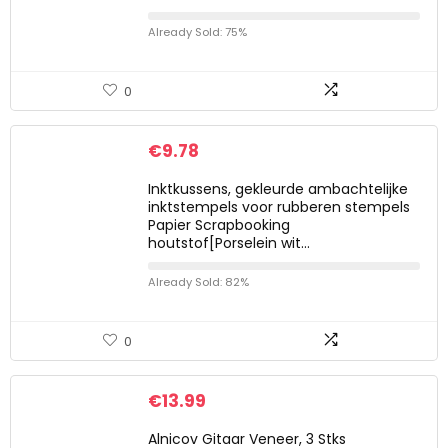
Already Sold: 75%
0
€
9.78
Inktkussens, gekleurde ambachtelijke
inktstempels voor rubberen stempels
Papier Scrapbooking
houtstof[Porselein wit…
Already Sold: 82%
0
€
13.99
Alnicov Gitaar Veneer, 3 Stks