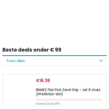
Iets interessants
gevonden?
Beste deals onder € 99
Toon alles
€
16.36
IBANEZ Flat Pick Zand Grip – wit 6 stuks
(PPA16HSG-WH)
Already Sold: 91%