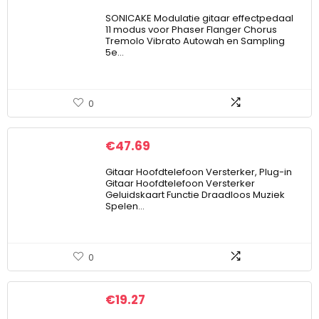
SONICAKE Modulatie gitaar effectpedaal
11 modus voor Phaser Flanger Chorus
Tremolo Vibrato Autowah en Sampling
5e…
0
€
47.69
Gitaar Hoofdtelefoon Versterker, Plug-in
Gitaar Hoofdtelefoon Versterker
Geluidskaart Functie Draadloos Muziek
Spelen…
0
€
19.27