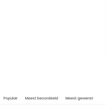
ts interessants gevond
Populair
Meest beoordeeld
Meest gewenst