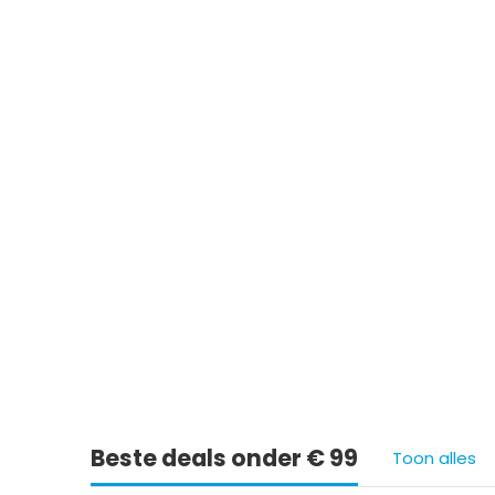
Ie
Beste deals onder € 99
Toon alles