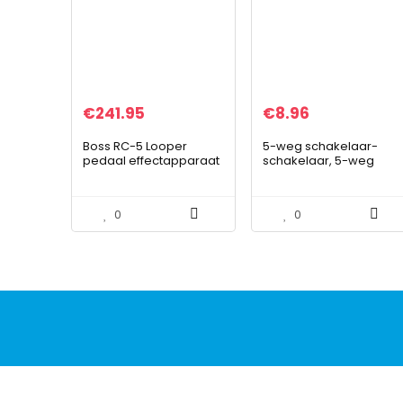
€
241.95
€
8.96
Boss RC-5 Looper
5-weg schakelaar-
pedaal effectapparaat
schakelaar, 5-weg
+ keepdrum 9V
pick-up-selector
voeding
elektrische
gitaarschakelaar
0
0
elektrische gitaar 5-
weg schakelaar 5…