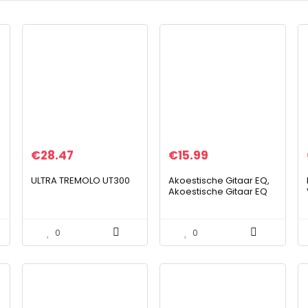
€
28.47
€
15.99
ULTRA TREMOLO UT300
Akoestische Gitaar EQ,
Akoestische Gitaar EQ
7545R Elektrische Doos
Gitaar Pickup Houten
voor Ondersteuning
0
0
BASS MIDD…