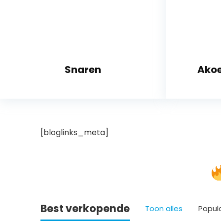
Snaren
Akoe
[bloglinks_meta]
Best verkopende
Toon alles
Popul