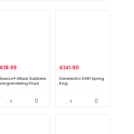
€
18.99
€
141.90
Buwico® Gitaar Dubbele
Danelectro DSR1 Spring
Vergrendeling Floyd
King
Rose Tremolo Systeem
Elektrische Gitaar Brug
Met Sluitmoer Zilver
0
0