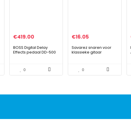
€
419.00
€
16.05
BOSS Digital Delay
Savarez snaren voor
Effects pedaal DD-500
klassieke gitaar
wit
Alliance Cantiga
Premium 510ARP High
Tension.
0
0