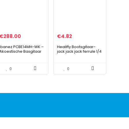
€
288.00
€
4.82
Ibanez PCBE14MH-WK –
Healifty Bootsgitaar-
Akoestische Basgitaar
jack jack jack ferrule 1/4
– Verweerd Zwart
inch 6 35 mm – zwart
0
0