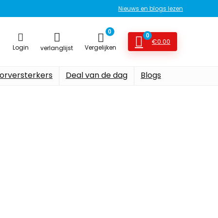
Nieuws en blogs lezen
0
0
€
0.00
Login
Vergelijken
verlanglijst
orversterkers
Deal van de dag
Blogs