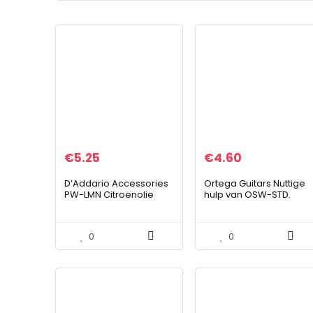
€
5.25
€
4.60
D’Addario Accessories
Ortega Guitars Nuttige
PW-LMN Citroenolie
hulp van OSW-STD.
0
0