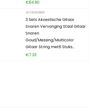
€
84.90
ACCESSOIRES
3 Sets Akoestische Gitaar
Snaren Vervanging Staal Gitaar
Snaren
Goud/Messing/Multicolor
Gitaar String met6 Stuks…
€
7.33
en?