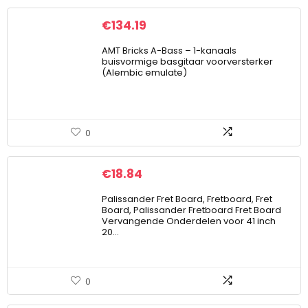
€
134.19
AMT Bricks A-Bass – 1-kanaals
buisvormige basgitaar voorversterker
(Alembic emulate)
0
€
18.84
Palissander Fret Board, Fretboard, Fret
Board, Palissander Fretboard Fret Board
Vervangende Onderdelen voor 41 inch
20…
0