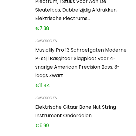
Plectrum, 1 Stuks Voor Aan De
Sleutelbos, Dubbelzijdig Afdrukken,
Elektrische Plectrums…
€
7.38
ONDERDELEN
Musiclily Pro 13 Schroefgaten Moderne
P-stijl Basgitaar Slagplaat voor 4-
snarige American Precision Bass, 3-
laags Zwart
€
11.44
ONDERDELEN
Elektrische Gitaar Bone Nut String
Instrument Onderdelen
€
5.99