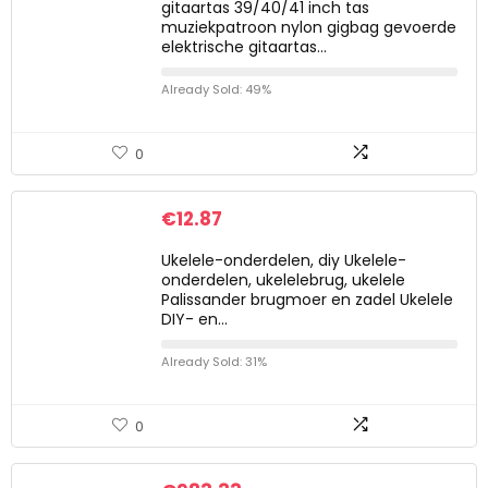
gitaartas 39/40/41 inch tas
muziekpatroon nylon gigbag gevoerde
elektrische gitaartas…
Already Sold: 49%
0
€
12.87
Ukelele-onderdelen, diy Ukelele-
onderdelen, ukelelebrug, ukelele
Palissander brugmoer en zadel Ukelele
DIY- en…
Already Sold: 31%
0