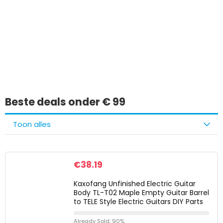
Iets interessants
gevonden?
Beste deals onder € 99
Toon alles
€
38.19
Kaxofang Unfinished Electric Guitar
Body TL-T02 Maple Empty Guitar Barrel
to TELE Style Electric Guitars DIY Parts
Already Sold: 90%