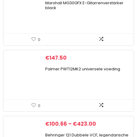
Marshall MG30GFX E-Gitarrenverstärker
black
0
€
147.50
Palmer PWT12MK2 universele voeding
0
€
100.66
–
€
423.00
Behringer 121 Dubbele VCF, legendarische