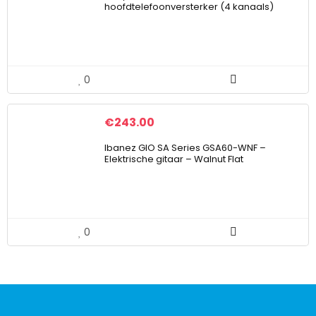
hoofdtelefoonversterker (4 kanaals)
0
€
243.00
Ibanez GIO SA Series GSA60-WNF –
Elektrische gitaar – Walnut Flat
0