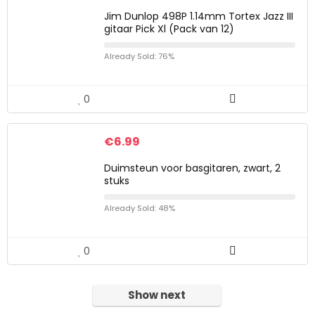
Jim Dunlop 498P 1.14mm Tortex Jazz III
gitaar Pick Xl (Pack van 12)
Already Sold: 76%
0
€
6.99
Duimsteun voor basgitaren, zwart, 2
stuks
Already Sold: 48%
0
Show next