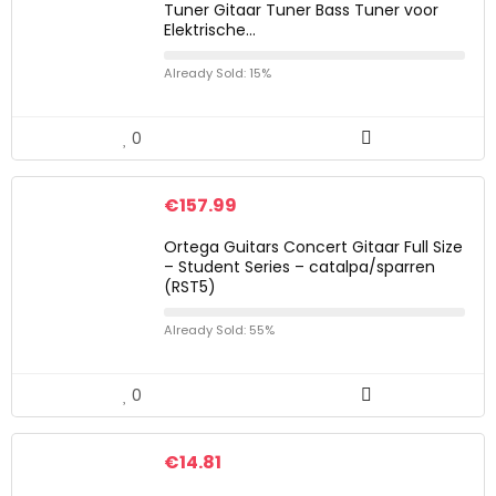
Tuner Gitaar Tuner Bass Tuner voor
Elektrische…
Already Sold: 15%
0
€
157.99
Ortega Guitars Concert Gitaar Full Size
– Student Series – catalpa/sparren
(RST5)
Already Sold: 55%
0
€
14.81