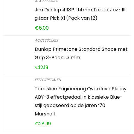
ACCESSOIRES
Jim Dunlop 498P 1.14mm Tortex Jazz III
gitaar Pick Xl (Pack van 12)
€
6.00
ACCESSOIRES
Dunlop Primetone Standard Shape met
Grip 3-Pack 1,3 mm
€
12.19
EFFECTPEDALEN
Tom’sline Engineering Overdrive Bluesy
ABY-3 effectpedaal in klassieke Blue-
stijl gebaseerd op de jaren ’70
Marshall…
€
28.99