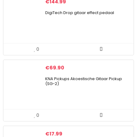
€
144.99
DigiTech Drop gitaar effect pedaal
0
€
69.90
KNA Pickups Akoestische Gitaar Pickup
(SG-2)
0
€
17.99