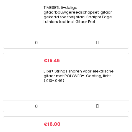
TIMESETL 5-delige
gitaarbouwgereedschapset, gitaar
gekerfd roestvrij staal Straight Edge
Luthiers tool incl. Gitaar Fret…
0
€
15.45
Elixir® Strings snaren voor elektrische
gitaar met POLYWEB®-Coating, licht
(.010-.046)
0
€
16.00