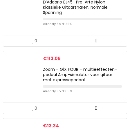
D’Addario EJ45- Pro-Arte Nylon
Klassieke Gitaarsnaren, Normale
Spanning
Already Sold: 42%
0
€
113.05
Zoom – G1X FOUR – multieeffecten-
pedaal Amp-simulator voor gitaar
met expressepedaal
Already Sold: 65%
0
€
13.34