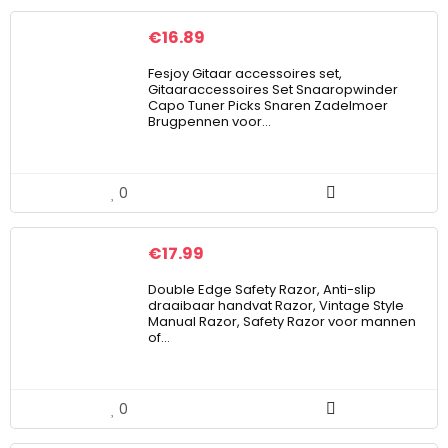
€
16.89
Fesjoy Gitaar accessoires set,
Gitaaraccessoires Set Snaaropwinder
Capo Tuner Picks Snaren Zadelmoer
Brugpennen voor…
0
€
17.99
Double Edge Safety Razor, Anti-slip
draaibaar handvat Razor, Vintage Style
Manual Razor, Safety Razor voor mannen
of…
0