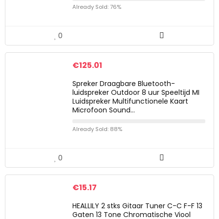
Already Sold: 76%
0
€
125.01
Spreker Draagbare Bluetooth-
luidspreker Outdoor 8 uur Speeltijd MI
Luidspreker Multifunctionele Kaart
Microfoon Sound…
Already Sold: 88%
0
€
15.17
HEALLILY 2 stks Gitaar Tuner C-C F-F 13
Gaten 13 Tone Chromatische Viool