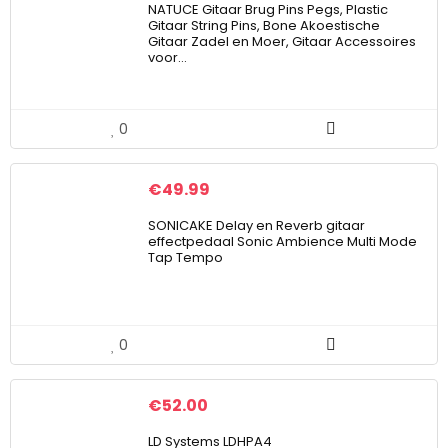
NATUCE Gitaar Brug Pins Pegs, Plastic
Gitaar String Pins, Bone Akoestische
Gitaar Zadel en Moer, Gitaar Accessoires
voor…
0
€
49.99
SONICAKE Delay en Reverb gitaar
effectpedaal Sonic Ambience Multi Mode
Tap Tempo
0
€
52.00
LD Systems LDHPA4