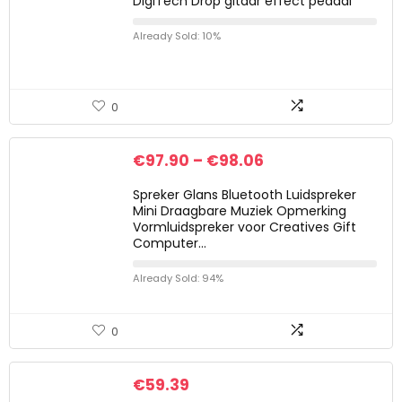
DigiTech Drop gitaar effect pedaal
Already Sold: 10%
0
€
97.90
–
€
98.06
Spreker Glans Bluetooth Luidspreker
Mini Draagbare Muziek Opmerking
Vormluidspreker voor Creatives Gift
Computer…
Already Sold: 94%
0
€
59.39