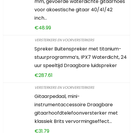
mm, gevoerde waterdichte gitaarhoes
voor akoestische gitaar 40/41/42
inch…
€
48.99
VERSTERKERS EN VOORVERSTERKERS
Spreker Buitenspreker met titanium-
stuurprogramma’s, IPX7 Waterdicht, 24
uur speeltijd Draagbare luidspreker
€
287.61
VERSTERKERS EN VOORVERSTERKERS
Gitaarpedaal, mini-
instrumentaccessoire Draagbare
gitaarhoofdtelefoonversterker met
klassiek Brits vervormingseffect…
€
31.79