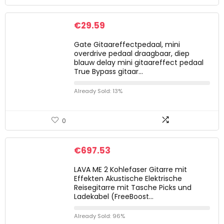
€
29.59
Gate Gitaareffectpedaal, mini
overdrive pedaal draagbaar, diep
blauw delay mini gitaareffect pedaal
True Bypass gitaar…
Already Sold: 13%
0
€
697.53
LAVA ME 2 Kohlefaser Gitarre mit
Effekten Akustische Elektrische
Reisegitarre mit Tasche Picks und
Ladekabel (FreeBoost…
Already Sold: 96%