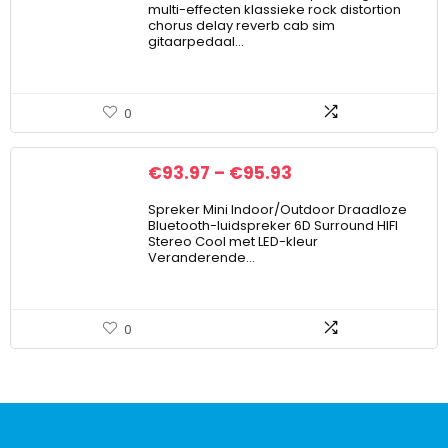
multi-effecten klassieke rock distortion
chorus delay reverb cab sim
gitaarpedaal…
0
€
93.97
–
€
95.93
Spreker Mini Indoor/Outdoor Draadloze
Bluetooth-luidspreker 6D Surround HIFI
Stereo Cool met LED-kleur
Veranderende…
0