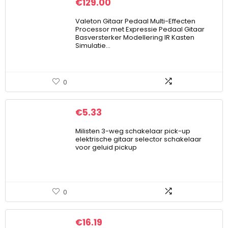
€
129.00
Valeton Gitaar Pedaal Multi-Effecten
Processor met Expressie Pedaal Gitaar
Basversterker Modellering IR Kasten
Simulatie…
0
€
5.33
Milisten 3-weg schakelaar pick-up
elektrische gitaar selector schakelaar
voor geluid pickup
0
€
16.19