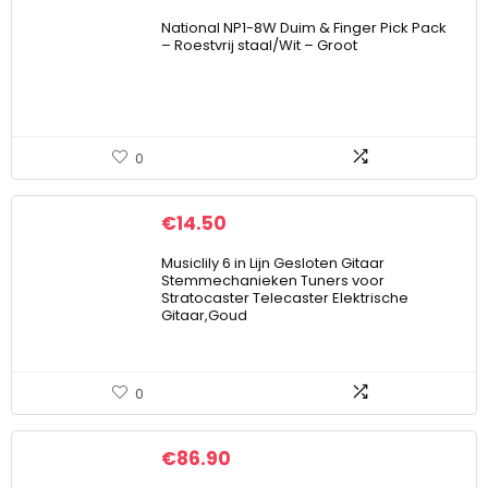
National NP1-8W Duim & Finger Pick Pack
– Roestvrij staal/Wit – Groot
0
€
14.50
Musiclily 6 in Lijn Gesloten Gitaar
Stemmechanieken Tuners voor
Stratocaster Telecaster Elektrische
Gitaar,Goud
0
€
86.90