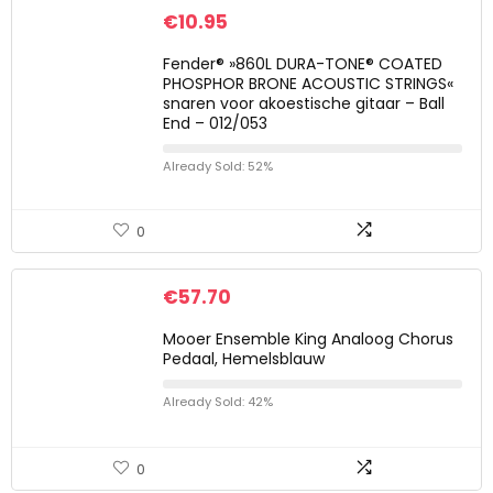
€
10.95
Fender® »860L DURA-TONE® COATED
PHOSPHOR BRONE ACOUSTIC STRINGS«
snaren voor akoestische gitaar – Ball
End – 012/053
Already Sold: 52%
0
€
57.70
Mooer Ensemble King Analoog Chorus
Pedaal, Hemelsblauw
Already Sold: 42%
0