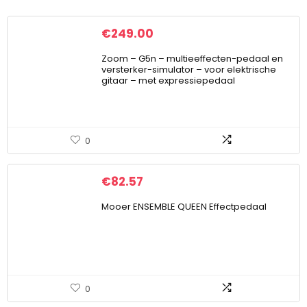
€
249.00
Zoom – G5n – multieeffecten-pedaal en
versterker-simulator – voor elektrische
gitaar – met expressiepedaal
0
€
82.57
Mooer ENSEMBLE QUEEN Effectpedaal
0