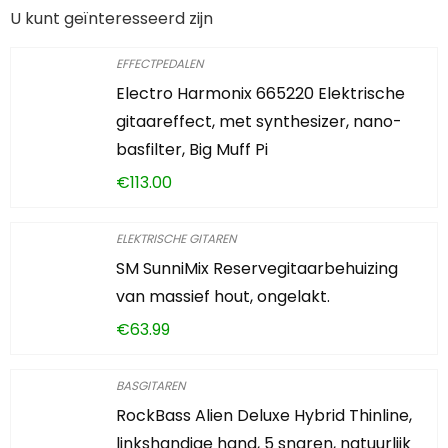
U kunt geïnteresseerd zijn
EFFECTPEDALEN
Electro Harmonix 665220 Elektrische
gitaareffect, met synthesizer, nano-
basfilter, Big Muff Pi
€
113.00
ELEKTRISCHE GITAREN
SM SunniMix Reservegitaarbehuizing
van massief hout, ongelakt.
€
63.99
BASGITAREN
RockBass Alien Deluxe Hybrid Thinline,
linkshandige hand, 5 snaren, natuurlijk