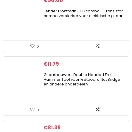
€
90.00
Fender Frontman 10 G combo – Transistor
combo versterker voor elektrische gitaar
0
€
11.79
Gitaarbouwers Double Headed Fret
Hammer Tool voor Fretboard Nut Bridge
en andere onderdelen
0
€
81.38