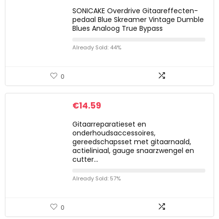
SONICAKE Overdrive Gitaareffecten-
pedaal Blue Skreamer Vintage Dumble
Blues Analoog True Bypass
Already Sold: 44%
0
€
14.59
Gitaarreparatieset en
onderhoudsaccessoires,
gereedschapsset met gitaarnaald,
actieliniaal, gauge snaarzwengel en
cutter…
Already Sold: 57%
0