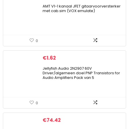
AMT V1-1 kanaal JFET gitaarvoorversterker
met cab.sim (VOX emulate)
0
€
1.62
Jellyfish Audio 2N2907 60V
Driver/algemeen doel PNP Transistors for
Audio Amplifiers Pack van 5
0
€
74.42