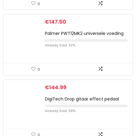
0
€
147.50
Palmer PWT12MK2 universele voeding
Already Sold: 32%
0
€
144.99
DigiTech Drop gitaar effect pedaal
Already Sold: 38%
0