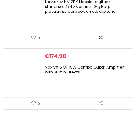
Navarrez NV12PK klassieke gitaar
starterset 4/4 zwart incl. Gig Bag,
plectrums, leerboek en cd, clip tuner
0
€
174.90
Vox VX15 GT 15W Combo Guitar Amplifier
with Built in Effects
0