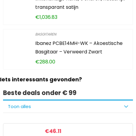
transparant satijn
€
1,036.83
BASGITAREN
Ibanez PCBE14MH-WK – Akoestische
Basgitaar – Verweerd Zwart
€
288.00
Iets interessants gevonden?
Beste deals onder € 99
Toon alles
€
46.11