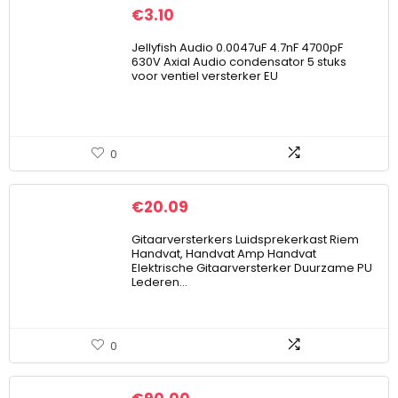
€
3.10
Jellyfish Audio 0.0047uF 4.7nF 4700pF
630V Axial Audio condensator 5 stuks
voor ventiel versterker EU
0
€
20.09
Gitaarversterkers Luidsprekerkast Riem
Handvat, Handvat Amp Handvat
Elektrische Gitaarversterker Duurzame PU
Lederen…
0