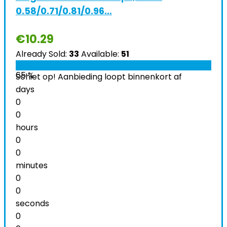
0.58/0.71/0.81/0.96…
€
10.29
Already Sold:
33
Available:
51
65 %
Schiet op! Aanbieding loopt binnenkort af
days
0
0
hours
0
0
minutes
0
0
seconds
0