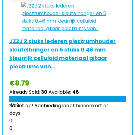
JZZJ 2 stuks lederen plectrumhouder
sleutelhanger en 5 stuks 0,46 mm
kleurrijk celluloid materiaal gitaar
plectrums van…
€
8.79
Already Sold:
30
Available:
46
65 %
Schiet op! Aanbieding loopt binnenkort af
days
0
0