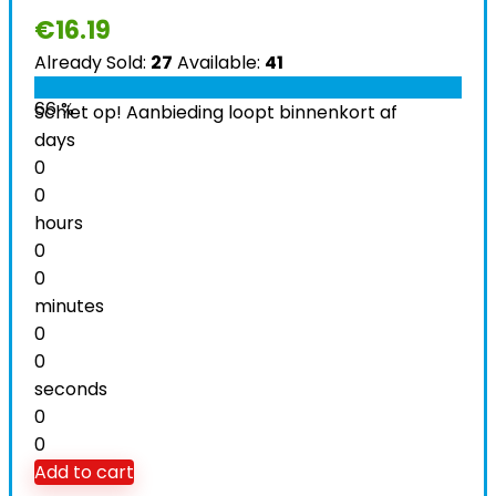
€
16.19
Already Sold:
27
Available:
41
66 %
Schiet op! Aanbieding loopt binnenkort af
days
0
0
hours
0
0
minutes
0
0
seconds
0
0
Add to cart