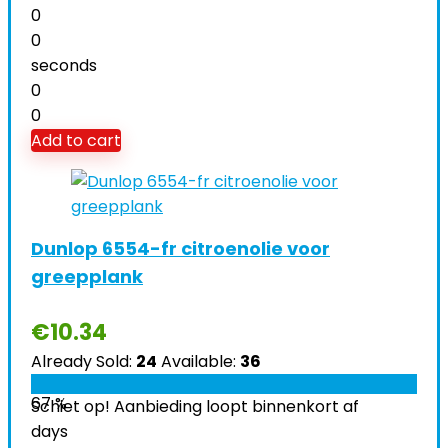
0
0
seconds
0
0
Add to cart
Dunlop 6554-fr citroenolie voor
greepplank
€
10.34
Already Sold:
24
Available:
36
67 %
Schiet op! Aanbieding loopt binnenkort af
days