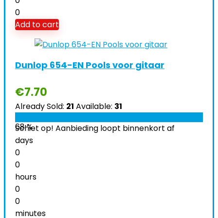
0
0
Add to cart
Dunlop 654-EN Pools voor gitaar
€
7.70
Already Sold:
21
Available:
31
68 %
Schiet op! Aanbieding loopt binnenkort af
days
0
0
hours
0
0
minutes