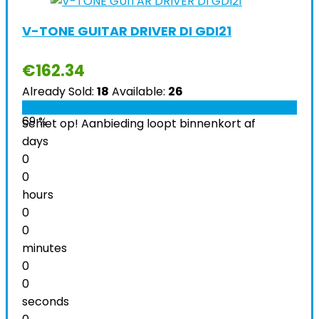
V-TONE GUITAR DRIVER DI GDI21
€
162.34
Already Sold:
18
Available:
26
69 %
Schiet op! Aanbieding loopt binnenkort af
days
0
0
hours
0
0
minutes
0
0
seconds