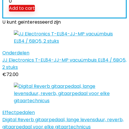
0
Add to cart
U kunt geïnteresseerd zijn
Onderdelen
JJ Electronics T-EL84-JJ-MP vacuümbuis EL84 / 6BQ5,
2 stuks
€
72.00
Effectpedalen
Digital Reverb gitaarpedaal, lange levensduur, reverb,
gitaarpedaal voor elke gitaartechnicus