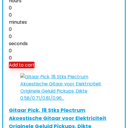
hours
0
0
minutes
0
0
seconds
0
0
Add to cart
Gitaar Pick, 18 Stks Plectrum
Akoestische Gitaar voor Elektriciteit
Originele Geluid Pickups, Dikte