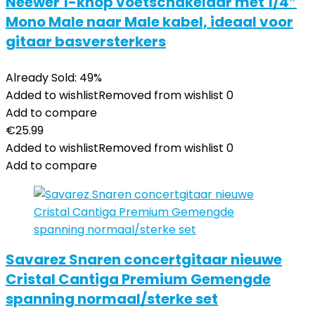
Neewer 1-knop voetschakelaar met 1/4″
Mono Male naar Male kabel, ideaal voor
gitaar basversterkers
Already Sold: 49%
Added to wishlist
Removed from wishlist
0
Add to compare
€
25.99
Added to wishlist
Removed from wishlist
0
Add to compare
Savarez Snaren concertgitaar nieuwe
Cristal Cantiga Premium Gemengde
spanning normaal/sterke set