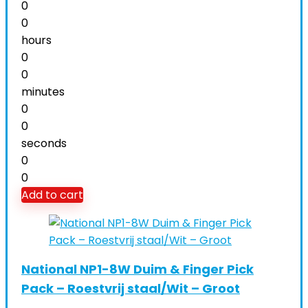
0
0
hours
0
0
minutes
0
0
seconds
0
0
Add to cart
National NP1-8W Duim & Finger Pick
Pack – Roestvrij staal/Wit – Groot