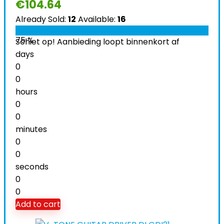
€
104.64
Already Sold:
12
Available:
16
75 %
Schiet op! Aanbieding loopt binnenkort af
days
0
0
hours
0
0
minutes
0
0
seconds
0
0
Add to cart