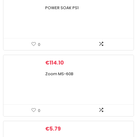
POWER SOAK PS1
0
€
114.10
Zoom MS-60B
0
€
5.79