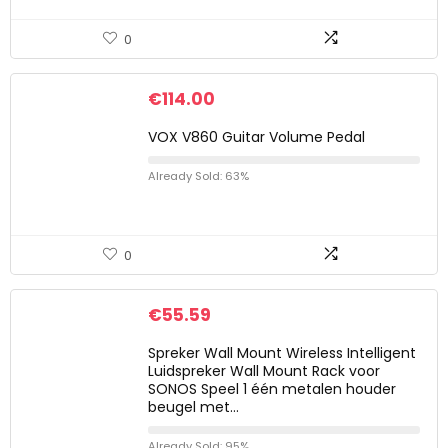
0
€
114.00
VOX V860 Guitar Volume Pedal
Already Sold: 63%
0
€
55.59
Spreker Wall Mount Wireless Intelligent
Luidspreker Wall Mount Rack voor
SONOS Speel 1 één metalen houder
beugel met…
Already Sold: 95%