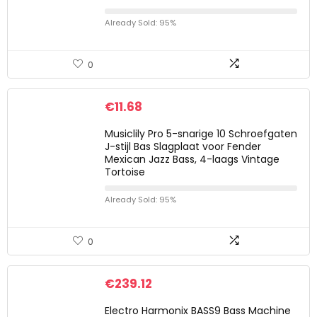
Already Sold: 95%
0
€
11.68
Musiclily Pro 5-snarige 10 Schroefgaten
J-stijl Bas Slagplaat voor Fender
Mexican Jazz Bass, 4-laags Vintage
Tortoise
Already Sold: 95%
0
€
239.12
Electro Harmonix BASS9 Bass Machine