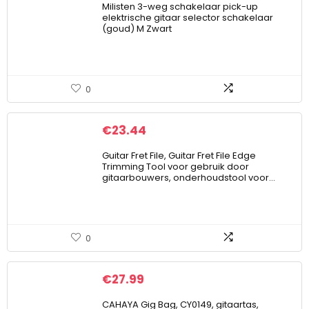
Milisten 3-weg schakelaar pick-up
elektrische gitaar selector schakelaar
(goud) M Zwart
0
€
23.44
Guitar Fret File, Guitar Fret File Edge
Trimming Tool voor gebruik door
gitaarbouwers, onderhoudstool voor…
0
€
27.99
CAHAYA Gig Bag, CY0149, gitaartas,