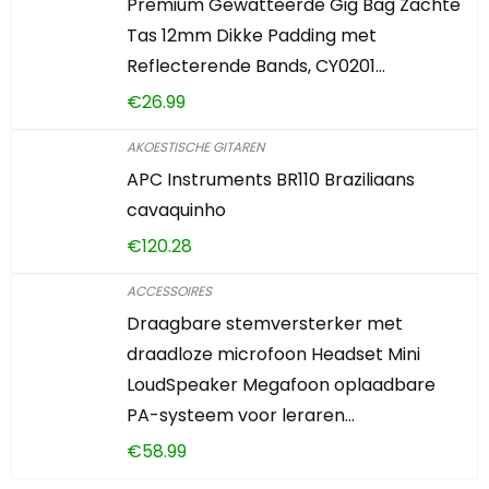
Premium Gewatteerde Gig Bag Zachte
Tas 12mm Dikke Padding met
Reflecterende Bands, CY0201…
€
26.99
AKOESTISCHE GITAREN
APC Instruments BR110 Braziliaans
cavaquinho
€
120.28
ACCESSOIRES
Draagbare stemversterker met
draadloze microfoon Headset Mini
LoudSpeaker Megafoon oplaadbare
PA-systeem voor leraren…
€
58.99