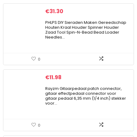
€
31.30
PHLPS DIY Sieraden Maken Gereedschap
Houten Kraal Houder Spinner Houder
Zaad Tool Spin-N-Bead Bead Loader
Needles…
0
€
11.98
Rayzm Gitaarpedaal patch connector,
gitaar effectpedaal connector voor
gitaar pedaal 6,35 mm (1/4 inch) stekker
voor…
0