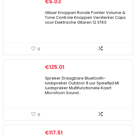
€
6.03
Gitaar Knoppen Ronde Pointer Volume &
Tone Controle Knoppen Versterker Caps
voor Elektrische Gitaren 12 STKS
0
€
125.01
Spreker Draagbare Bluetooth-
luidspreker Outdoor 8 uur Speeltijd MI
Luidspreker Multifunctionele Kaart
Microfoon Sound…
0
€
117.51