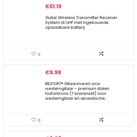
€
61.19
Guitar Wireless Transmitter Receiver
System L6 UHF met ingebouwde
oplaadbare batterij
0
€
9.99
BELFORT® Gitaarsnaren voor
westerngitaar – premium stalen
fosforbrons (7 snarenset) voor
westerngitaar en akoestische…
0