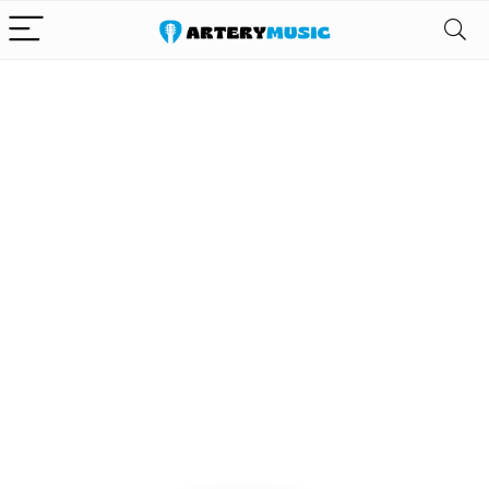
Alleen het
beste voor
gitaar en zijn
uitrusting
We vinden elke dag de
beste deals op Amazon