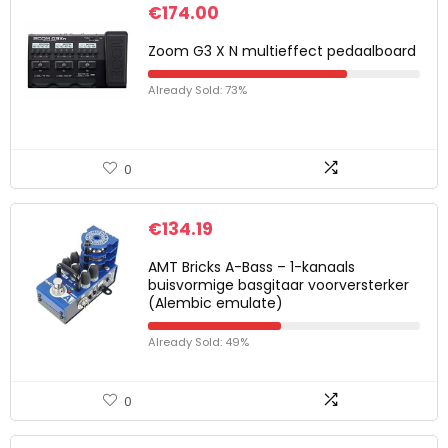
€
174.00
Zoom G3 X N multieffect pedaalboard
Already Sold: 73%
0
€
134.19
AMT Bricks A-Bass – 1-kanaals
buisvormige basgitaar voorversterker
(Alembic emulate)
Already Sold: 49%
0