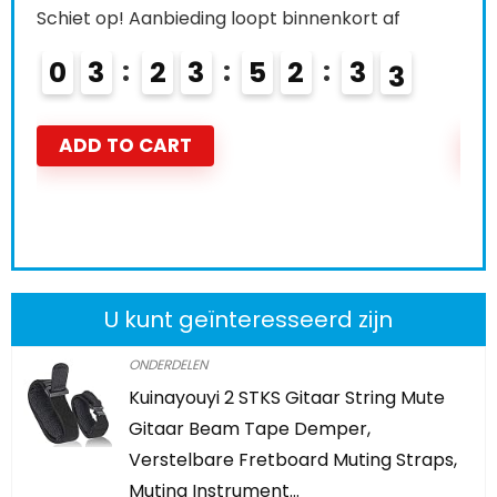
Schiet op! Aanbieding loopt binnenkort af
Schi
0
3
2
3
5
2
3
1
0
ADD TO CART
A
U kunt geïnteresseerd zijn
ONDERDELEN
Kuinayouyi 2 STKS Gitaar String Mute
Gitaar Beam Tape Demper,
Verstelbare Fretboard Muting Straps,
Muting Instrument…