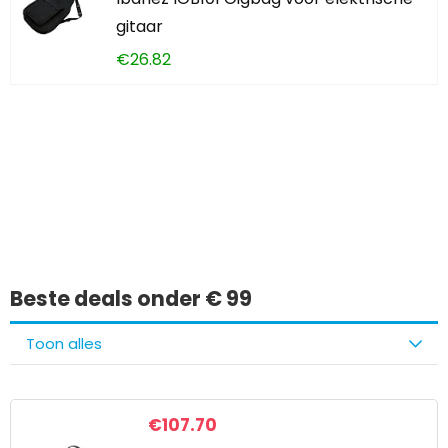
gitaar
€
26.82
Iets interessants
gevonden?
Beste deals onder € 99
Toon alles
€
107.70