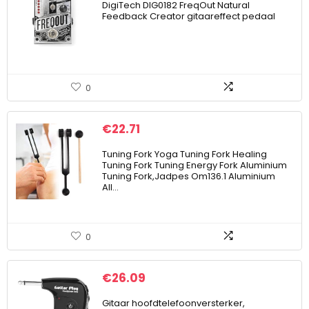
DigiTech DIG0182 FreqOut Natural
Feedback Creator gitaareffect pedaal
0
€
22.71
Tuning Fork Yoga Tuning Fork Healing
Tuning Fork Tuning Energy Fork Aluminium
Tuning Fork,Jadpes Om136.1 Aluminium
All…
0
€
26.09
Gitaar hoofdtelefoonversterker,