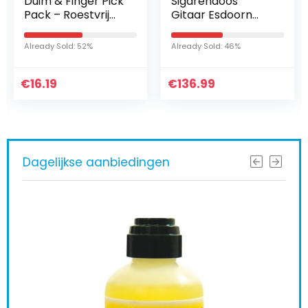
Duim & Finger Pick
Sigarendoos
Pack – Roestvrij
Gitaar Esdoorn
staal/Wit – Groot
Hals met Legering
Brug 1R2L Tuning
Already Sold: 52%
Already Sold: 46%
Pegs Strap Lock
Controle
€
16.19
€
Knoppen…
136.99
Dagelijkse aanbiedingen