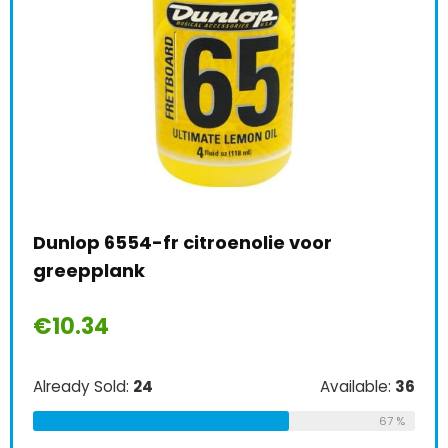
Dunlop 6554-fr citroenolie voor
Nat
le:
31
greepplank
Pac
68 %
€
10.34
€
1
Already Sold:
24
Available:
36
Alre
67 %