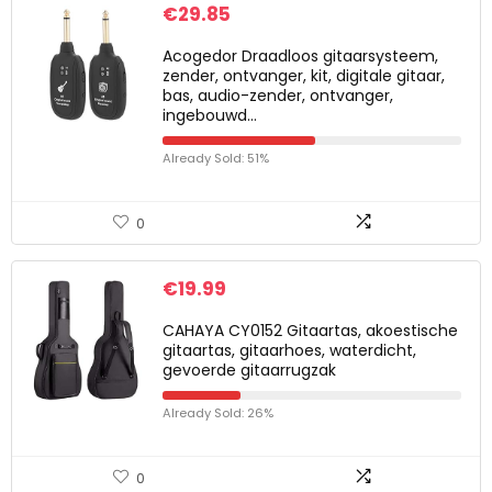
€
29.85
Acogedor Draadloos gitaarsysteem,
zender, ontvanger, kit, digitale gitaar,
bas, audio-zender, ontvanger,
ingebouwd…
Already Sold: 51%
0
€
19.99
CAHAYA CY0152 Gitaartas, akoestische
gitaartas, gitaarhoes, waterdicht,
gevoerde gitaarrugzak
Already Sold: 26%
0