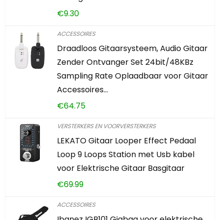
€
9.30
ACCESSOIRES
Draadloos Gitaarsysteem, Audio Gitaar
Zender Ontvanger Set 24bit/48KBz
Sampling Rate Oplaadbaar voor Gitaar
Accessoires…
€
64.75
VERSTERKERS EN VOORVERSTERKERS
LEKATO Gitaar Looper Effect Pedaal
Loop 9 Loops Station met Usb kabel
voor Elektrische Gitaar Basgitaar
€
69.99
ACCESSOIRES
Ibanez IGB101 Gigbag voor elektrische