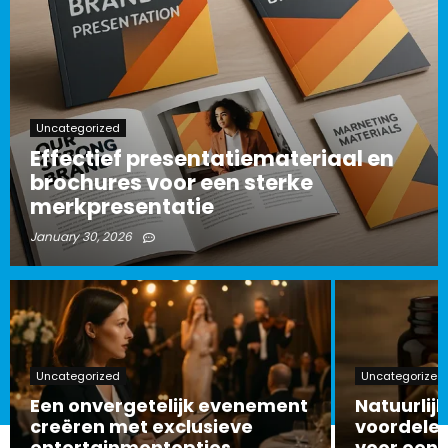
Uncategorized
Effectief presentatiemateriaal en
brochures voor een sterke
merkpresentatie
January 30, 2026
Uncategorized
Uncategorized
Een onvergetelijk evenement
Natuurlijk
creëren met exclusieve
voordelen
entertainmentopties
voor een 