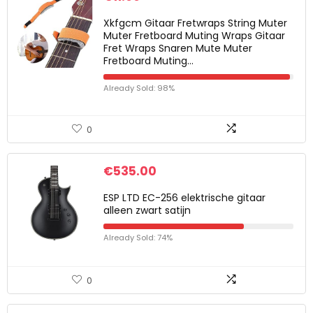
Xkfgcm Gitaar Fretwraps String Muter
Muter Fretboard Muting Wraps Gitaar
Fret Wraps Snaren Mute Muter
Fretboard Muting…
Already Sold: 98%
0
€
535.00
ESP LTD EC-256 elektrische gitaar
alleen zwart satijn
Already Sold: 74%
0