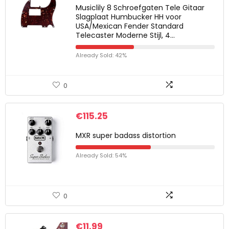
Musiclily 8 Schroefgaten Tele Gitaar
Slagplaat Humbucker HH voor
USA/Mexican Fender Standard
Telecaster Moderne Stijl, 4…
Already Sold: 42%
0
€
115.25
MXR super badass distortion
Already Sold: 54%
0
€
11.99