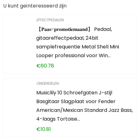
U kunt geïnteresseerd zijn
EFFECTPEDALEN
【𝐏𝐚𝐚𝐬-𝐩𝐫𝐨𝐦𝐨𝐭𝐢𝐞𝐦𝐚𝐚𝐧𝐝】 Pedaal,
gitaareffectpedaal, 24bit
samplefrequentie Metal Shell Mini
Looper professional voor Win…
€
60.78
ONDERDELEN
Musiclily 10 Schroefgaten J-stijl
Basgitaar Slagplaat voor Fender
American/Mexican Standard Jazz Bass,
4-laags Tortoise…
€
10.81