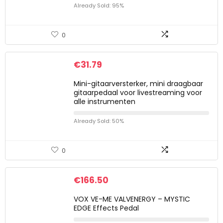
Already Sold: 95%
0
€
31.79
Mini-gitaarversterker, mini draagbaar
gitaarpedaal voor livestreaming voor
alle instrumenten
Already Sold: 50%
0
€
166.50
VOX VE-ME VALVENERGY – MYSTIC
EDGE Effects Pedal