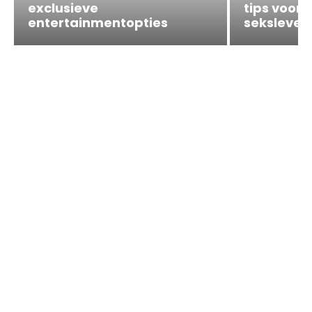
exclusieve
tips voor
entertainmentopties
seksleven