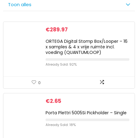
Toon alles
€
289.97
ORTEGA Digital Stomp Box/Looper – 16
x samples & 4 x vrije ruimte incl.
voeding (QUANTUMLOOP)
Already Sold: 92%
0
€
2.65
Porta Plettri 5005Si Pickholder – Single
Already Sold: 18%