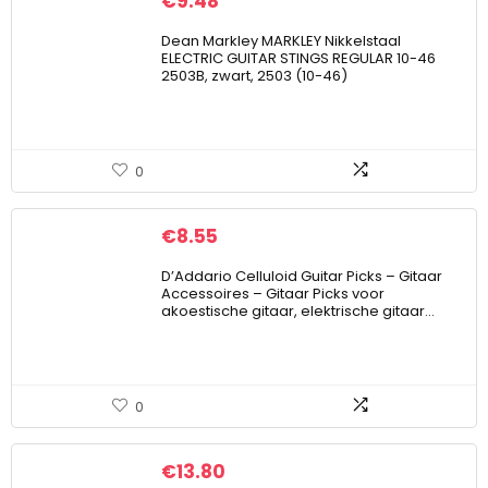
€
9.48
Dean Markley MARKLEY Nikkelstaal
ELECTRIC GUITAR STINGS REGULAR 10-46
2503B, zwart, 2503 (10-46)
0
€
8.55
D’Addario Celluloid Guitar Picks – Gitaar
Accessoires – Gitaar Picks voor
akoestische gitaar, elektrische gitaar…
0
€
13.80