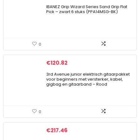
IBANEZ Grip Wizard Series Sand Grip Flat
Pick – zwart 6 stuks (PPA14MSG-BK)
0
€
120.82
3rd Avenue junior elektrisch gitaarpakket
voor beginners met versterker, kabel,
gigbag en gitaarband – Rood
0
€
217.46