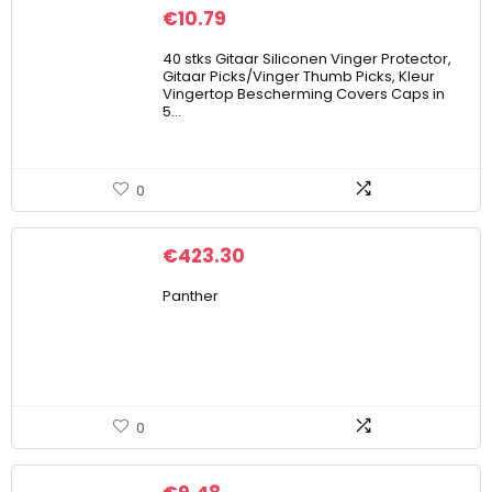
€
10.79
40 stks Gitaar Siliconen Vinger Protector,
Gitaar Picks/Vinger Thumb Picks, Kleur
Vingertop Bescherming Covers Caps in
5…
0
€
423.30
Panther
0