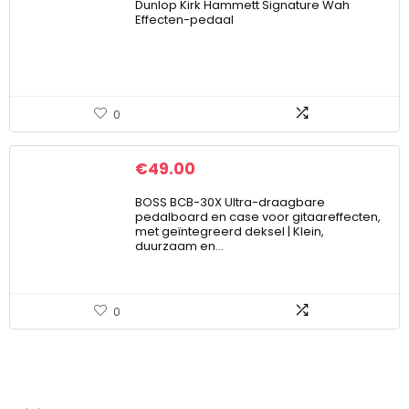
Dunlop Kirk Hammett Signature Wah
Effecten-pedaal
0
€
49.00
BOSS BCB-30X Ultra-draagbare
pedalboard en case voor gitaareffecten,
met geïntegreerd deksel | Klein,
duurzaam en…
0