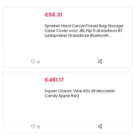
€
56.31
Spreker Hard CarryinTravel Bag Storage
Case Cover voor JBL Flip 5 draadloos BT
Luidspreker Draadloze Bluetooth…
0
€
461.17
Squier Classic Vibe 60s Stratocaster
Candy Apple Red
0