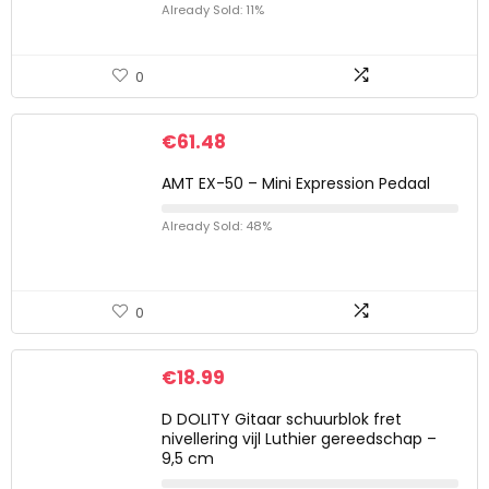
Already Sold: 11%
0
€
61.48
AMT EX-50 – Mini Expression Pedaal
Already Sold: 48%
0
€
18.99
D DOLITY Gitaar schuurblok fret
nivellering vijl Luthier gereedschap –
9,5 cm