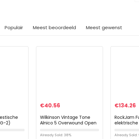
Populair
Meest beoordeeld
Meest gewenst
€
40.56
€
134.26
estische
Wilkinson Vintage Tone
RockJam Fu
NG-2)
Alnico 5 Overwound Open
elektrische
Style Humbucker Pickups
met gitaar
Set for Electric Guitar,
Gitaarsnar
Already Sold: 38%
Already Sold: