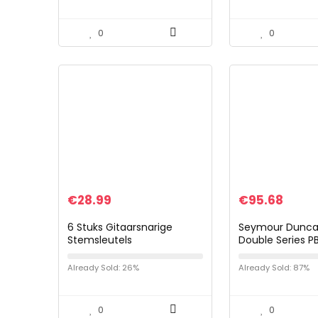
0
0
€
28.99
€
95.68
6 Stuks Gitaarsnarige
Seymour Dunca
Stemsleutels
Double Series P
Zinkstemmers
basmicrofoon z
Gitaarmechanieken Anti-
Already Sold: 26%
Already Sold: 87%
roest Gitaar Stemsleutels
Knoppen Stemtoetsen…
0
0