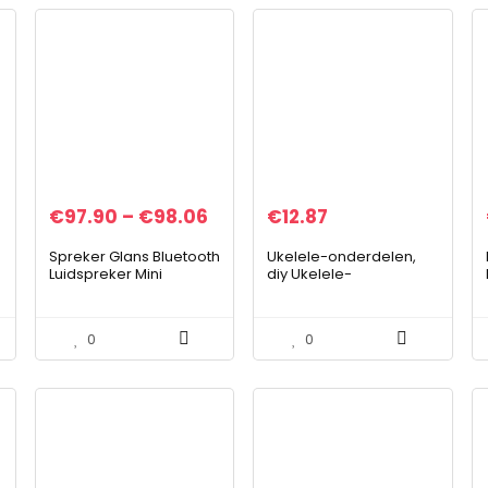
€
97.90
–
€
98.06
€
12.87
Spreker Glans Bluetooth
Ukelele-onderdelen,
Luidspreker Mini
diy Ukelele-
Draagbare Muziek
onderdelen,
Opmerking
ukelelebrug, ukelele
Vormluidspreker voor
Palissander brugmoer
0
0
Creatives Gift
en zadel Ukelele DIY-
Computer…
en…