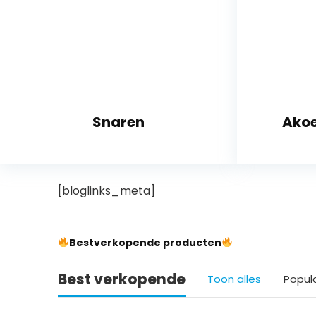
Snaren
Akoe
[bloglinks_meta]
Bestverkopende producten
Best verkopende
Toon alles
Popul