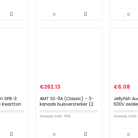
Black
Gitaarriem 
en…
0
0
€
262.13
€
6.08
n SPB-3
AMT SS-11A (Classic) – 3-
Jellyfish Au
B Kwartton
kanaals buisversterker (2
630V axiale
wart
buizen)
condensato
10 stuks
Already Sold: 79%
Already Sold:
0
0