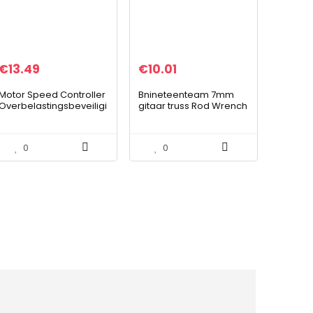
€
13.49
€
10.01
Motor Speed ​​Controller
Bnineteenteam 7mm
Overbelastingsbeveiligi
gitaar truss Rod Wrench
ngsbord
reparatiesleutel met
Snelheidsregelaar PWM
schroevendraaier voor
Motorsnelheidsregelaa
elektrische gitaar
0
0
r voor industriële…