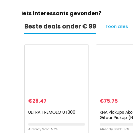
Iets interessants gevonden?
Beste deals onder € 99
Toon alles
€
28.47
€
75.75
ULTRA TREMOLO UT300
KNA Pickups Ako
Gitaar Pickup (
Already Sold: 57%
Already Sold: 37%