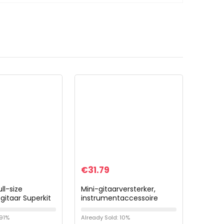
€
31.79
ll-size
Mini-gitaarversterker,
 gitaar Superkit
instrumentaccessoire
versterker
Draagbare mini-mini-
en Gitaar tuner
effectpedaal
 91%
Already Sold: 10%