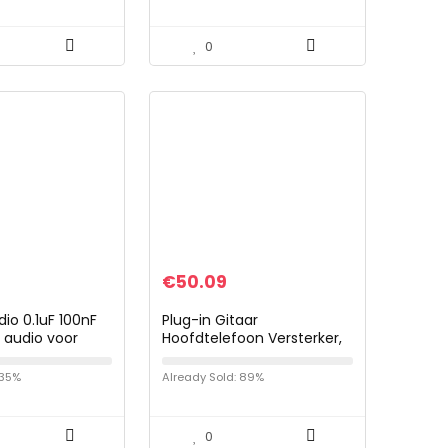
Gitaarkoffer
Gitaarpedalen met klassiek
Brits…
0
€
50.09
dio 0.1uF 100nF
Plug-in Gitaar
 audio voor
Hoofdtelefoon Versterker,
ren, versterker,
Geluidskaart Functie Gitaar
Hoofdtelefoon Versterker
 35%
Already Sold: 89%
Oplaadbare Lithium…
0