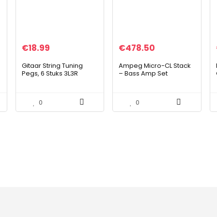
€
18.99
€
478.50
Gitaar String Tuning
Ampeg Micro-CL Stack
Pegs, 6 Stuks 3L3R
– Bass Amp Set
Gitaar String Chrome
Tuning Pegs Tuners
Machine Heads A-A361
0
0
ZILVER