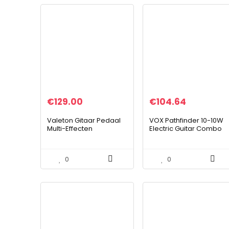
€
129.00
€
104.64
Valeton Gitaar Pedaal
VOX Pathfinder 10-10W
Multi-Effecten
Electric Guitar Combo
Processor met
Amplifier
Expressie Pedaal Gitaar
Basversterker
0
0
Modellering IR Kasten
Simulatie…