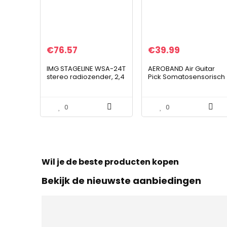
€
76.57
€
39.99
IMG STAGELINE WSA-24T
AEROBAND Air Guitar
stereo radiozender, 2,4
Pick Somatosensorisch
GHz,zwart
intelligent
muziekinstrument
imiteert de
0
0
ondersteuning voor
gitaarbassen…
Wil je de beste producten kopen
Bekijk de nieuwste aanbiedingen