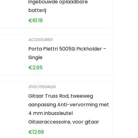
ingebouwde oplaadbare
batterij
€
61.19
ACCESSOIRES
Porta Plettri 5005Si Pickholder –
Single
€
2.65
EFFECTPEDALEN
Gitaar Truss Rod, tweeweg
aanpassing Anti-vervorming met
4 mm inbussleutel
Gitaaraccessoire, voor gitaar
€
12.69