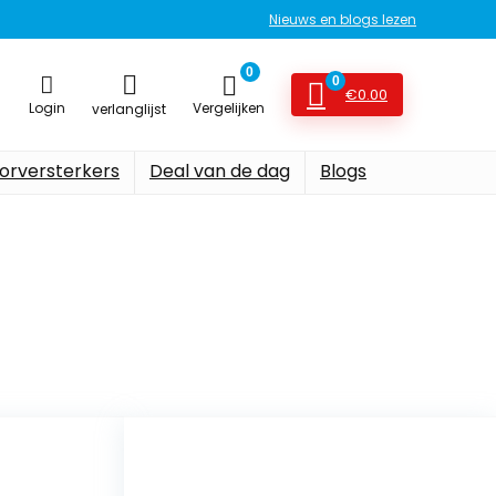
Nieuws en blogs lezen
0
0
€
0.00
Login
Vergelijken
verlanglijst
orversterkers
Deal van de dag
Blogs