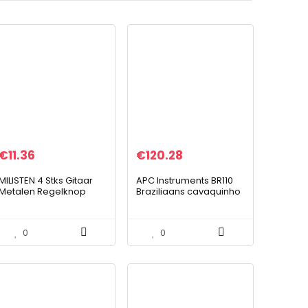
€
11.36
€
120.28
MILISTEN 4 Stks Gitaar
APC Instruments BR110
Metalen Regelknop
Braziliaans cavaquinho
Toon Volumeknop Met
Sleutel Voor Elektrische
Gitaar Bas Accessoires
0
0