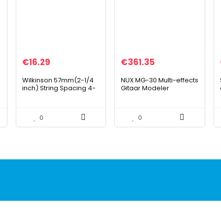
€
16.29
€
361.35
Wilkinson 57mm(2-1/4
NUX MG-30 Multi-effects
inch) String Spacing 4-
Gitaar Modeler
String Fixed Bass Bridge
Brass Saddles for
Precision Bass and Jazz
0
0
…
Bass…