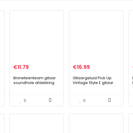
€
11.79
€
16.99
Bnineteenteam gitaar
Gitaargeluid Pick Up
soundhole afdekking
Vintage Style E gitaar
gitaar blok protector
zwart DIY van spelers
cover voor akoestische
klassieke folk gitaar 86
0
0
mm