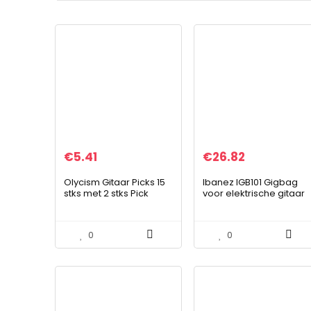
€
5.41
€
26.82
Olycism Gitaar Picks 15
Ibanez IGB101 Gigbag
stks met 2 stks Pick
voor elektrische gitaar
Houders Gitaar
Plectrums voor
Elektrische Akoestische
0
0
Basgitaar inclusief 0…