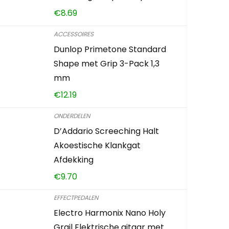
€
8.69
ACCESSOIRES
Dunlop Primetone Standard
Shape met Grip 3-Pack 1,3
mm
€
12.19
ONDERDELEN
D’Addario Screeching Halt
Akoestische Klankgat
Afdekking
€
9.70
EFFECTPEDALEN
Electro Harmonix Nano Holy
Grail Elektrische gitaar met