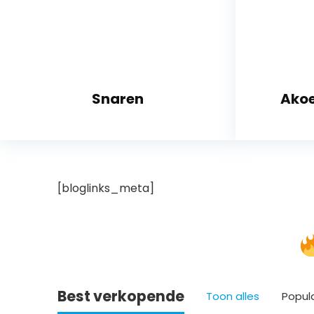
Snaren
Akoe
[bloglinks_meta]
Best verkopende
Toon alles
Popul