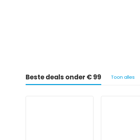
Ie
Beste deals onder € 99
Toon alles