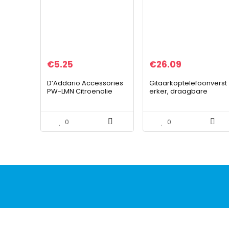
€
5.25
€
26.09
D’Addario Accessories
Gitaarkoptelefoonverst
PW-LMN Citroenolie
erker, draagbare
gitaarpedalen met
klassiek Brits
vervormingseffect voor
0
0
gitaar en bas voor alle