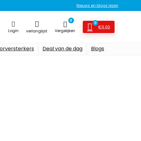
Nieuws en blogs lezen
0
0
€
0.00
Login
Vergelijken
verlanglijst
orversterkers
Deal van de dag
Blogs