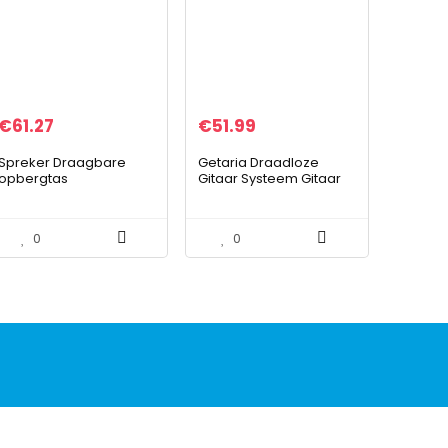
€
61.27
€
51.99
Spreker Draagbare
Getaria Draadloze
opbergtas
Gitaar Systeem Gitaar
Beschermende
Draadloze Zender
draagtas Pouch Sleeve
Ontvanger Oplaadbare
Travel Cover voor
Batterij Draadloze
0
0
Sonos Roam Draadloze
Digitale Gitaar…
Bluetooth…