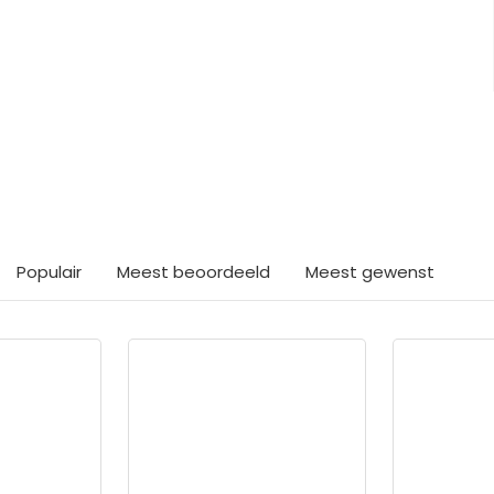
ts interessants gevond
Populair
Meest beoordeeld
Meest gewenst