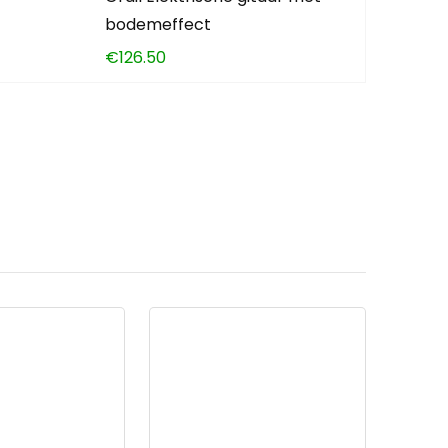
bodemeffect
€
126.50
en?