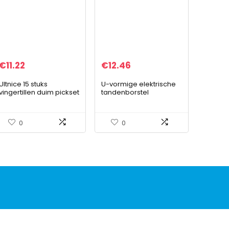
€
11.22
€
12.46
Ultnice 15 stuks
U-vormige elektrische
vingertillen duim pickset
tandenborstel
plectrums met 15 vakjes
Waterproof Handheld
case opbergdoos
Kids Automatische
Sonic tandenborstel
0
0
Roze, elektrische…