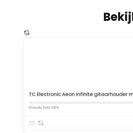
Beki
TC Electronic Aeon Infinite gitaarhouder
Already Sold: 58%