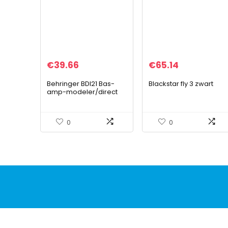
€
39.66
€
65.14
Behringer BDI21 Bas-
Blackstar fly 3 zwart
amp-modeler/direct
recording
voorversterker/DI-box
0
0