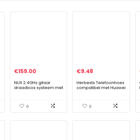
€
159.00
€
9.48
NUX 2.4GHz gitaar
Herbests Telefoonhoes
draadloos systeem met
compatibel met Huawei
Auto Synch
Y5 2019, flipcase,
kleurrijk glitterpatroon,
leren beschermhoes,
0
0
klapbaar…