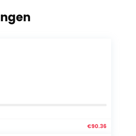
ingen
€
90.36