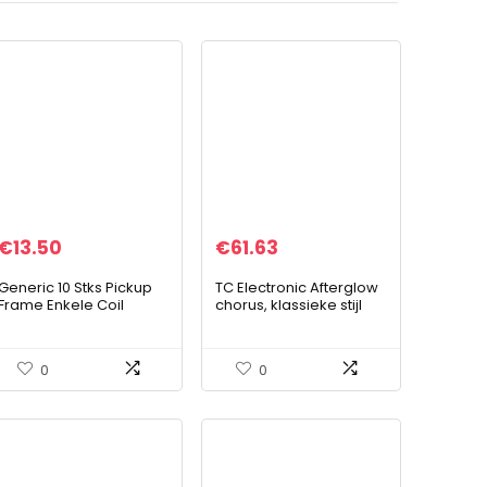
€
13.50
€
61.63
Generic 10 Stks Pickup
TC Electronic Afterglow
Frame Enkele Coil
chorus, klassieke stijl
Pickup Montage Ring
choruspedaal met
Humbucker Frame voor
volledig analoog
Elektrische Gitaren
bucket-brigade circuit
0
0
Elektrische Gitaar…