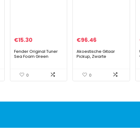
€
15.30
€
96.46
Fender Original Tuner
Akoestische Gitaar
Sea Foam Green
Pickup, Zwarte
Lichtgewicht
Elektronische Tuner
Speelbord voor Gitaren
0
0