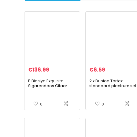
€
136.99
€
6.59
B Blesiya Exquisite
2 x Dunlop Tortex –
Sigarendoos Gitaar
standaard plectrum set
Esdoorn Hals met
(Pack van 6) – 0,5 – 1,14
Legering Brug 1R2L
mm
Tuning Pegs Strap Lock
0
0
Controle Knoppen…