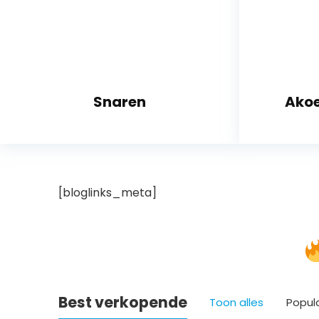
Snaren
Akoe
[bloglinks_meta]
Best verkopende
Toon alles
Popul