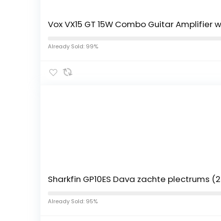
Vox VX15 GT 15W Combo Guitar Amplifier wit
Already Sold: 99%
Sharkfin GP10ES Dava zachte plectrums (
Already Sold: 95%