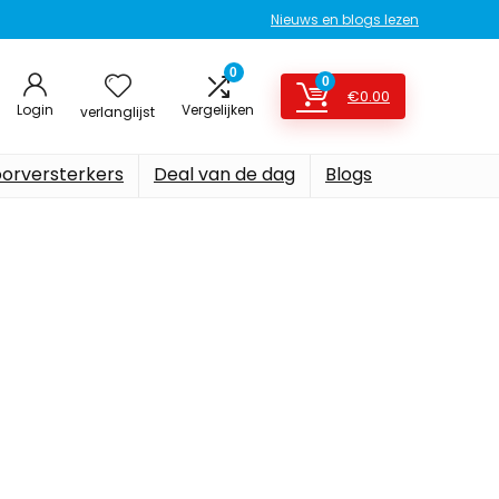
Nieuws en blogs lezen
0
0
€
0.00
Login
Vergelijken
verlanglijst
oorversterkers
Deal van de dag
Blogs