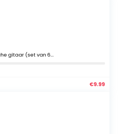
che gitaar (set van 6…
€
9.99