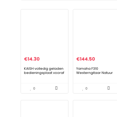
€
14.30
€
144.50
KAISH volledig geladen
Yamaha F310
bedieningsplaat vooraf
Westerngitaar Natuur
bekabelde
Hoogwaardige
bedieningsplaat met
Dreadnought-
kabelboom Chroom
Akoestische Gitaar,
0
0
Naturel