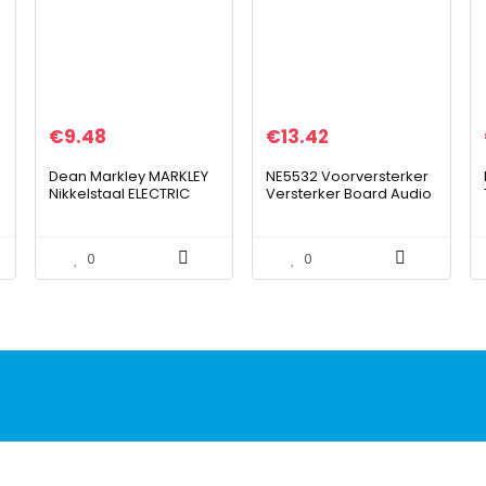
€
9.48
€
13.42
Dean Markley MARKLEY
NE5532 Voorversterker
Nikkelstaal ELECTRIC
Versterker Board Audio
GUITAR STINGS REGULAR
Voorversterker HIFI OP-
10-46 2503B, zwart,
AMP Versterker voor
2503 (10-46)
Muziek
0
0