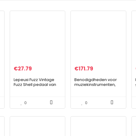
€
27.79
€
171.79
Lepeuxi Fuzz Vintage
Benodigdheden voor
Fuzz Shell pedaal van
muziekinstrumenten,
zinklegering True
duurzame 2,4 GHz-
Bypass
audio-ontvanger
Effectief voor
0
0
gitaarsysteem voor
thuisgebruik…