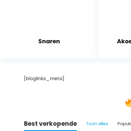
Snaren
Akoe
[bloglinks_meta]
Best verkopende
Toon alles
Popul