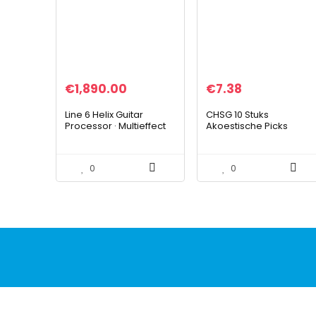
€
1,890.00
€
7.38
Line 6 Helix Guitar
CHSG 10 Stuks
Processor · Multieffect
Akoestische Picks
Gitaar
Plectrum, 1 Stuks Voor
Aan De Sleutelbos,
Dubbelzijdig Afdrukken,
0
0
Elektrische Plectrums…