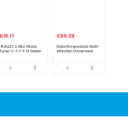
€
15.17
€
59.39
HEALLILY 2 stks Gitaar
Distortionpedaal, Multi-
Tuner C-C F-F 13 Gaten
effecten Universeel
13 Tone Chromatische
instrumentaccessoire
Viool Tuner Gitaar Tuner
Gitaarcompressorpeda
Bass Tuner voor
al voor muzikant voor
0
0
Elektrische…
gitaar en bas