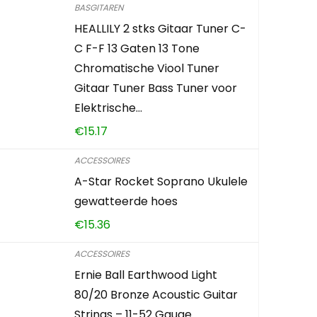
BASGITAREN
HEALLILY 2 stks Gitaar Tuner C-
C F-F 13 Gaten 13 Tone
Chromatische Viool Tuner
Gitaar Tuner Bass Tuner voor
Elektrische…
€
15.17
ACCESSOIRES
A-Star Rocket Soprano Ukulele
gewatteerde hoes
€
15.36
ACCESSOIRES
Ernie Ball Earthwood Light
80/20 Bronze Acoustic Guitar
Strings – 11-52 Gauge