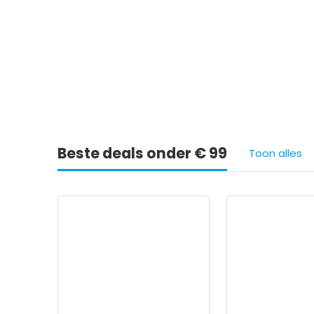
Ie
Beste deals onder € 99
Toon alles