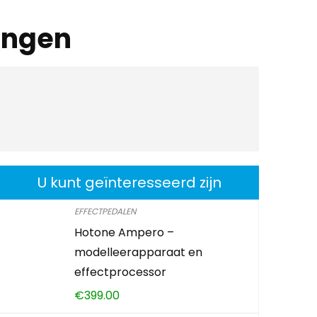
ingen
U kunt geïnteresseerd zijn
EFFECTPEDALEN
Hotone Ampero –
modelleerapparaat en
effectprocessor
€
399.00