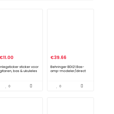
€
11.00
€
39.66
Inlegsticker sticker voor
Behringer BDI21 Bas-
gitaren, bas & ukuleles
amp-modeler/direct
– dansende kolibries,
recording
B-329DH
voorversterker/DI-box
0
0