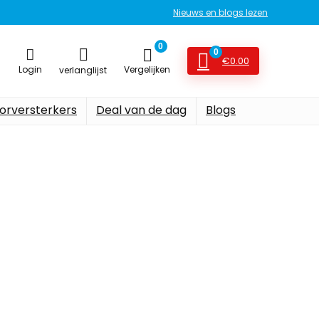
Nieuws en blogs lezen
0
0
€
0.00
Login
Vergelijken
verlanglijst
orversterkers
Deal van de dag
Blogs