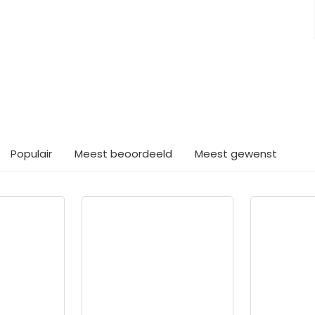
ts interessants gevond
Populair
Meest beoordeeld
Meest gewenst