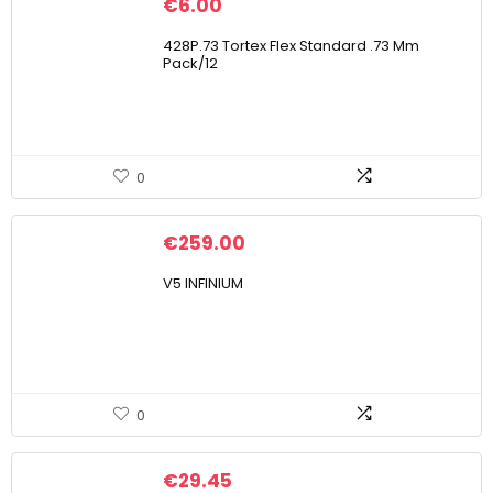
€
6.00
428P.73 Tortex Flex Standard .73 Mm
Pack/12
0
€
259.00
V5 INFINIUM
0
€
29.45