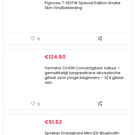
Pignose 7-100TW Special Edition Snake
Skin Vinylbekleding
0
€
124.50
Yamaha CS40II Concertgitaar natuur –
gemakkelijk bespeelbare akoestische
gitaar voor jonge beginners – 3/4 gitaar
van…
0
€
51.52
Spreker Draagbare Mini LED Bluetooth-