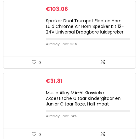
€
103.06
Spreker Dual Trumpet Electric Horn
Luid Chrome Air Horn Speaker Kit 12-
24V Universal Draagbare luidspreker
Already Sold: 93%
0
€
31.81
Music Alley MA-51 Klassieke
Akoestische Gitaar Kindergitaar en
Junior Gitaar Roze, Half maat
Already Sold: 74%
0