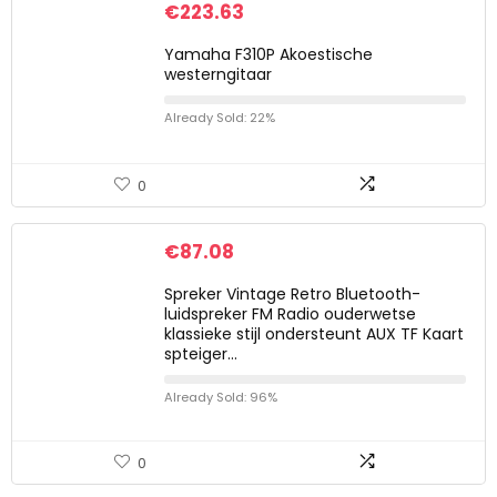
€
223.63
Yamaha F310P Akoestische
westerngitaar
Already Sold: 22%
0
€
87.08
Spreker Vintage Retro Bluetooth-
luidspreker FM Radio ouderwetse
klassieke stijl ondersteunt AUX TF Kaart
spteiger…
Already Sold: 96%
0