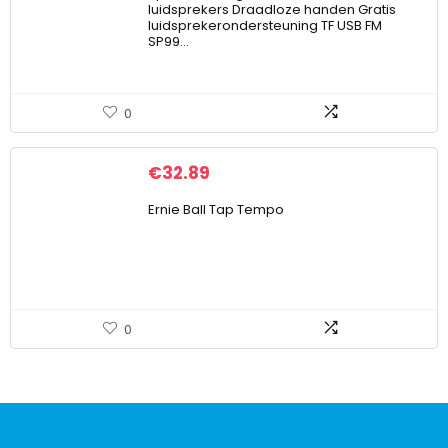
luidsprekers Draadloze handen Gratis
luidsprekerondersteuning TF USB FM
SP99…
0
€
32.89
Ernie Ball Tap Tempo
0