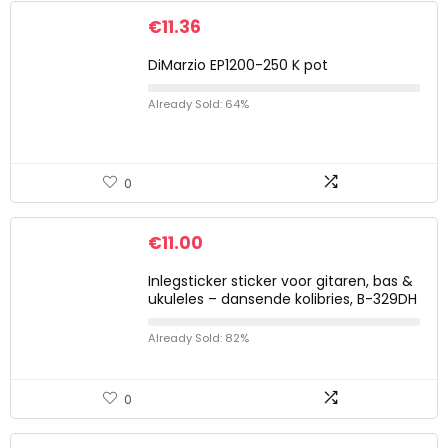
€
11.36
DiMarzio EP1200-250 K pot
Already Sold: 64%
0
€
11.00
Inlegsticker sticker voor gitaren, bas &
ukuleles – dansende kolibries, B-329DH
Already Sold: 82%
0