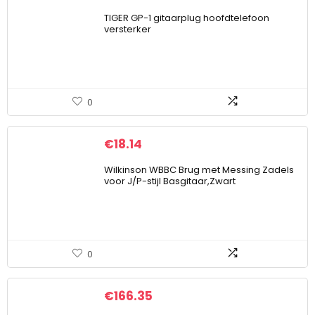
TIGER GP-1 gitaarplug hoofdtelefoon
versterker
0
€
18.14
Wilkinson WBBC Brug met Messing Zadels
voor J/P-stijl Basgitaar,Zwart
0
€
166.35