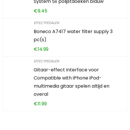
System 5x polijstdoeken blauw
€
9.45
EFFECTPEDALEN
Boneco A7417 water filter supply 3
pc(s)
€
14.99
EFFECTPEDALEN
Gitaar-effect interface voor
Compatible with iPhone iPod-
multimedia gitaar spelen altijd en
overal
€
11.99