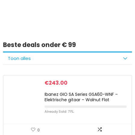
Iets interessants
gevonden?
Beste deals onder € 99
Toon alles
€
243.00
Ibanez GIO SA Series GSA60-WNF –
Elektrische gitaar – Walnut Flat
Already Sold: 71%
0