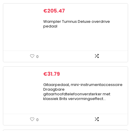
€
205.47
Wampler Tumnus Deluxe overdrive
pedaal
0
€
31.79
Gitaarpedaal, mini-instrumentaccessoire
Draagbare
gitaarhoofdtelefoonversterker met
klassiek Brits vervormingseffect…
0