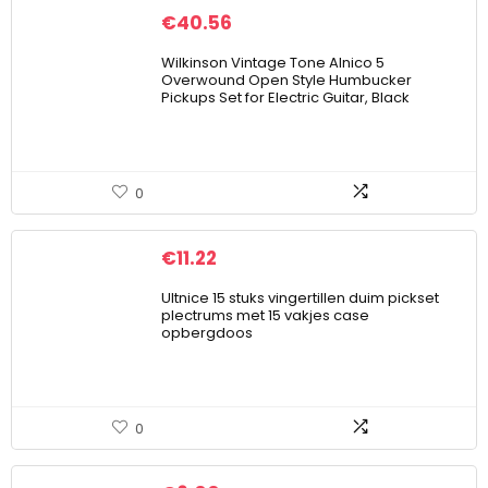
€
40.56
Wilkinson Vintage Tone Alnico 5
Overwound Open Style Humbucker
Pickups Set for Electric Guitar, Black
0
€
11.22
Ultnice 15 stuks vingertillen duim pickset
plectrums met 15 vakjes case
opbergdoos
0