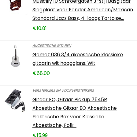
Musiclily 10 Schroefgaten J-stijl Basgitaar
Slagplaat voor Fender American/Mexican
Standard Jazz Bass, 4-laags Tortoise…
€
10.81
AKOESTISCHE GITAREN
Gomez 036 3/4 akoestische klassieke
gitaarin wit hoogglans, Wit
€
68.00
VERSTERKERS EN VOORVERSTERKERS
Gitaar EQ, Gitaar Pickup 7545R
Akoestische Gitaar EQ Akoestische
Elektrische Box voor Klassieke
Akoestische, Folk…
€
15.99