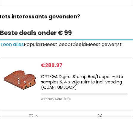
Iets interessants gevonden?
Beste deals onder € 99
Toon alles
Populair
Meest beoordeeld
Meest gewenst
€
289.97
ORTEGA Digital Stomp Box/Looper – 16 x
samples & 4 x vrije ruimte incl. voeding
(QUANTUMLOOP)
Already Sold: 92%
0