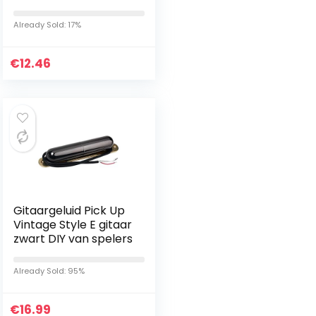
Waterproof
Handheld Kids
Already Sold: 17%
Automatische Sonic
tandenborstel Roze,
€
elektrische…
12.46
Gitaargeluid Pick Up
Vintage Style E gitaar
zwart DIY van spelers
Already Sold: 95%
€
16.99