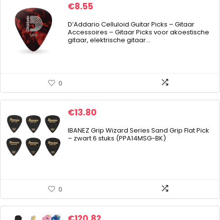
€
8.55
D’Addario Celluloid Guitar Picks – Gitaar
Accessoires – Gitaar Picks voor akoestische
gitaar, elektrische gitaar…
0
€
13.80
IBANEZ Grip Wizard Series Sand Grip Flat Pick
– zwart 6 stuks (PPA14MSG-BK)
0
€
120.82