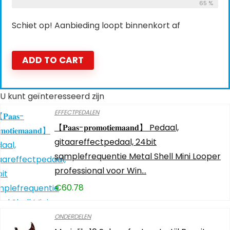
65 %
Schiet op! Aanbieding loopt binnenkort af
ADD TO CART
U kunt geïnteresseerd zijn
EFFECTPEDALEN
【𝐏𝐚𝐚𝐬-𝐩𝐫𝐨𝐦𝐨𝐭𝐢𝐞𝐦𝐚𝐚𝐧𝐝】 Pedaal,
gitaareffectpedaal, 24bit
samplefrequentie Metal Shell Mini Looper
professional voor Win…
€
60.78
ONDERDELEN