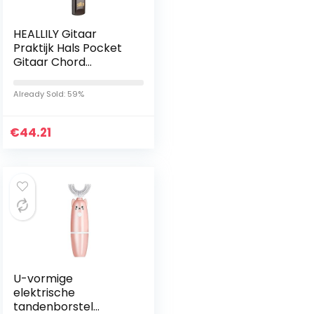
HEALLILY Gitaar
Praktijk Hals Pocket
Gitaar Chord
Practice Tool
Draagbare Gitaar
Already Sold: 59%
Hals Gitaar
Accessoires voor
€
Trainer…
44.21
U-vormige
elektrische
tandenborstel