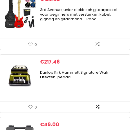
3rd Avenue junior elektrisch gitaarpakket
voor beginners met versterker, kabel,
gigbag en gitaarband – Rood
0
€
217.46
Dunlop Kirk Hammett Signature Wah
Effecten-pedaal
0
€
49.00