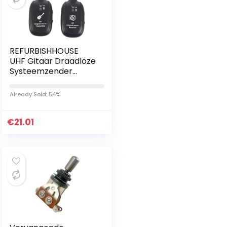
REFURBISHHOUSE
UHF Gitaar Draadloze
Systeemzender
Ontvanger
Ingebouwde
Already Sold: 54%
Oplaadbare
€
21.01