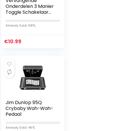
Vervangende
Onderdelen 3 Manier
Toggle Schakelaar
Tip Zwart voor LP Stijl
Elektrische Gitaar
Already Sold: 68%
€
10.99
Jim Dunlop 95Q
Crybaby Wah-Wah-
Pedaal
Already Sold: 46%