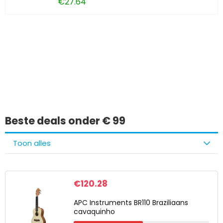
€
27.64
Iets interessants
gevonden?
Beste deals onder € 99
Toon alles
€
120.28
APC Instruments BR110 Braziliaans
cavaquinho