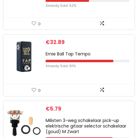
Already Sold: 52%
0
€
32.89
Ernie Ball Tap Tempo
Already Sold: 81%
0
€
5.79
Milisten 3-weg schakelaar pick-up
elektrische gitaar selector schakelaar
(goud) M Zwart