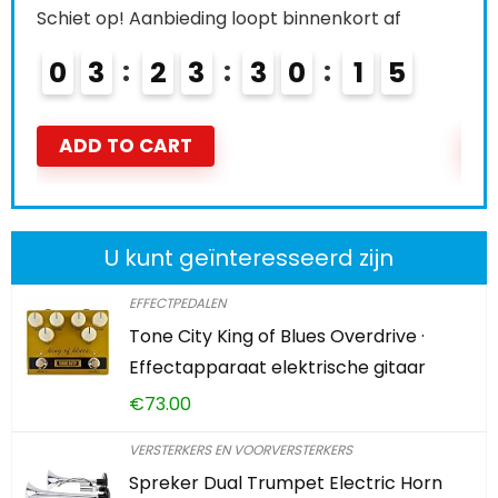
Schiet op! Aanbieding loopt binnenkort af
Schi
0
3
2
3
3
0
1
4
0
5
ADD TO CART
A
U kunt geïnteresseerd zijn
EFFECTPEDALEN
Tone City King of Blues Overdrive ·
Effectapparaat elektrische gitaar
€
73.00
VERSTERKERS EN VOORVERSTERKERS
Spreker Dual Trumpet Electric Horn