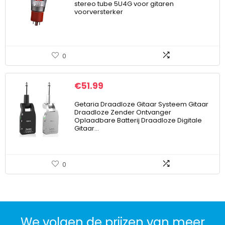
stereo tube 5U4G voor gitaren
voorversterker
0
€
51.99
Getaria Draadloze Gitaar Systeem Gitaar
Draadloze Zender Ontvanger
Oplaadbare Batterij Draadloze Digitale
Gitaar…
0
We volgen de prijzen van meer