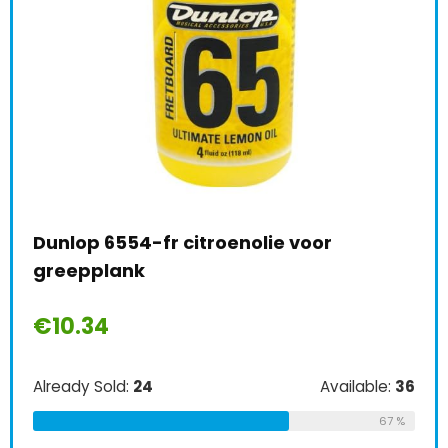
Dunlop 6554-fr citroenolie voor
Nat
le:
31
greepplank
Pac
68 %
€
10.34
€
1
Already Sold:
24
Available:
36
Alre
67 %