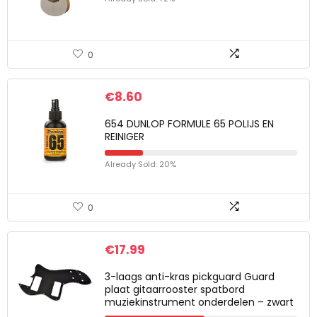
0
€
8.60
654 DUNLOP FORMULE 65 POLIJS EN
REINIGER
Already Sold: 20%
0
€
17.99
3-laags anti-kras pickguard Guard
plaat gitaarrooster spatbord
muziekinstrument onderdelen – zwart