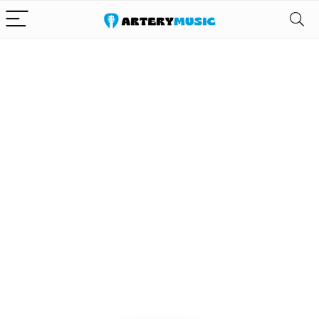
Alleen het
beste voor
gitaar en zijn
uitrusting
We vinden elke dag de
beste deals op Amazon