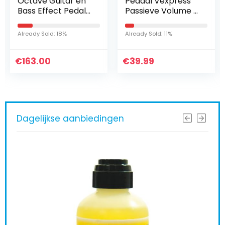
Octave Guitar en
Pedaal Vexpress
Bass Effect Pedal
Passieve Volume &
met Vintage en
Expression Pedaal
Poly Modes plus 5
Gitaar Effecten-
Already Sold: 18%
Already Sold: 11%
jaar garantie
pedaal
€
163.00
€
39.99
Dagelijkse aanbiedingen