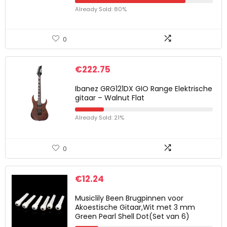
Already Sold: 80%
0
€
222.75
Ibanez GRG121DX GIO Range Elektrische
gitaar – Walnut Flat
Already Sold: 21%
0
€
12.24
Musiclily Been Brugpinnen voor
Akoestische Gitaar,Wit met 3 mm
Green Pearl Shell Dot(Set van 6)