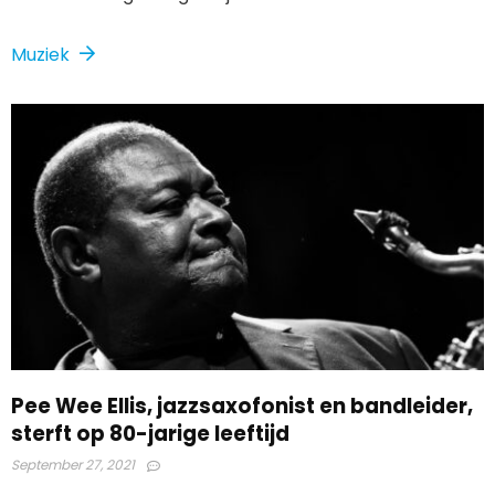
Muziek
Pee Wee Ellis, jazzsaxofonist en bandleider,
sterft op 80-jarige leeftijd
September 27, 2021