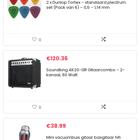
2 x Dunlop Tortex – standaard plectrum
set (Pack van 6) – 0,5 – 1,14 mm
0
€
120.36
Soundking AK20-GR Gitaarcombo – 2-
kanaal, 60 Watt
0
€
38.99
Mini vacuümbuis gitaar basgitaar hifi