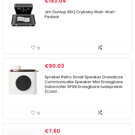
€
193.04
Jim Dunlop 95Q Crybaby Wah-Wah-
Pedaal
0
€
90.03
Spreker Retro Small Speaker Draadloze
Communicatie Speaker Mini Draagbare
Subwoofer SP99 Draagbare luidspreker
(Color…
0
€
7.60