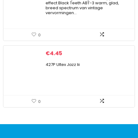
effect Black Teeth ABT-3 warm, glad,
breed spectrum van vintage
vervormingen…
0
€
4.45
427P Ultex Jazz Iii
0