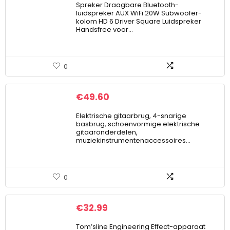
Spreker Draagbare Bluetooth-
luidspreker AUX WiFi 20W Subwoofer-
kolom HD 6 Driver Square Luidspreker
Handsfree voor…
0
€
49.60
Elektrische gitaarbrug, 4-snarige
basbrug, schoenvormige elektrische
gitaaronderdelen,
muziekinstrumentenaccessoires…
0
€
32.99
Tom’sline Engineering Effect-apparaat