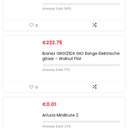
Already Sold: 58%
0
€
222.75
Ibanez GRG121DX GIO Range Elektrische
gitaar – Walnut Flat
Already Sold: 17%
0
€
0.01
Arturia MiniBrute 2
Already Sold: 23%