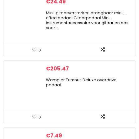
€
24.49
Mini-gitaarversterker, draagbaar mini-
effectpedaal Gitaarpedaal Mini-
instrumentaccessoire voor gitaar en bas
voor…
0
€
205.47
Wampler Tumnus Deluxe overdrive
pedaal
0
€
7.49