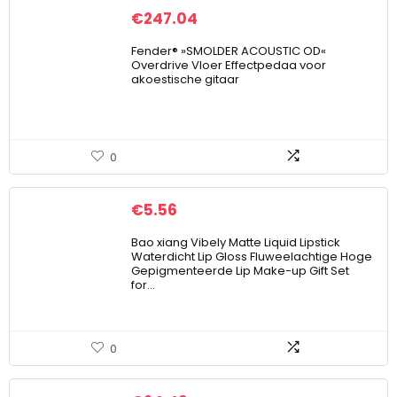
€
247.04
Fender® »SMOLDER ACOUSTIC OD«
Overdrive Vloer Effectpedaa voor
akoestische gitaar
0
€
5.56
Bao xiang Vibely Matte Liquid Lipstick
Waterdicht Lip Gloss Fluweelachtige Hoge
Gepigmenteerde Lip Make-up Gift Set
for…
0