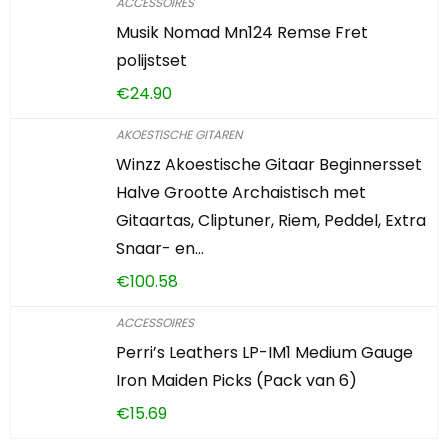
ACCESSOIRES
Musik Nomad Mn124 Remse Fret
polijstset
€
24.90
AKOESTISCHE GITAREN
Winzz Akoestische Gitaar Beginnersset
Halve Grootte Archaistisch met
Gitaartas, Cliptuner, Riem, Peddel, Extra
Snaar- en…
€
100.58
ACCESSOIRES
Perri’s Leathers LP-IM1 Medium Gauge
Iron Maiden Picks (Pack van 6)
€
15.69