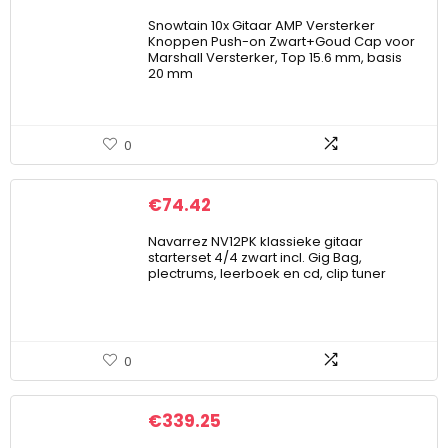
Snowtain 10x Gitaar AMP Versterker
Knoppen Push-on Zwart+Goud Cap voor
Marshall Versterker, Top 15.6 mm, basis
20 mm
0
€
74.42
Navarrez NV12PK klassieke gitaar
starterset 4/4 zwart incl. Gig Bag,
plectrums, leerboek en cd, clip tuner
0
€
339.25