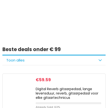
Iets interessants
gevonden?
Beste deals onder € 99
Toon alles
€
59.59
Digital Reverb gitaarpedaal, lange
levensduur, reverb, gitaarpedaal voor
elke gitaartechnicus
Already Sold: 63%