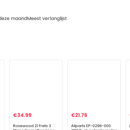
n deze maand
Meest verlanglijst
€
34.99
€
21.76
Rosewood 21 Frets 3
Allparts EP-0296-000