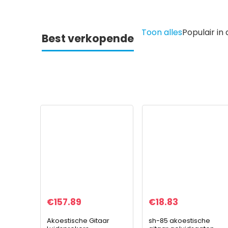
Toon alles
Populair i
Best verkopende
€
157.89
€
18.83
Akoestische Gitaar
sh-85 akoestische