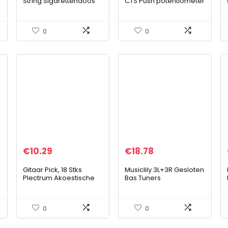
String Sigarettendoos
CTS Push potentiometer
Gitaar Fretboard Toets
(500K, logarythmisch)
Onderdelen voor Gitaar
Muziek Lover
0
0
€
10.29
€
18.78
Gitaar Pick, 18 Stks
Musiclily 3L+3R Gesloten
Plectrum Akoestische
Bas Tuners
Gitaar voor Elektriciteit
Stemmechanieken
Originele Geluid
voor Basgitaar, Zwart
Pickups, Dikte
0
0
0.58/0.71/0.81/0.96…