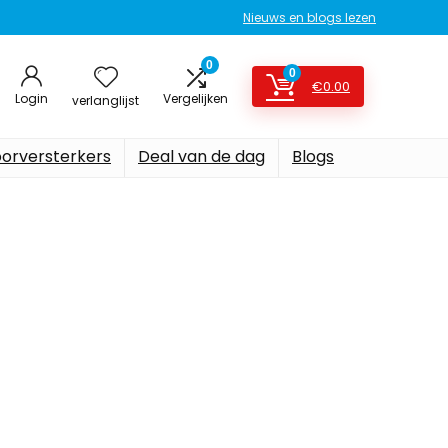
Nieuws en blogs lezen
0
0
€
0.00
Login
Vergelijken
verlanglijst
oorversterkers
Deal van de dag
Blogs