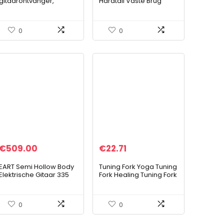
gitaarontvanger,
Hardtail Vaste Brug
draadloos
voor J/P-stijl
gitaarsysteem 2,4 GHz
Basgitaar,Zwart
Ingebouwde
0
0
oplaadbare
lithiumbatterijzender
Ontvanger voor…
€
509.00
€
22.71
EART Semi Hollow Body
Tuning Fork Yoga Tuning
Elektrische Gitaar 335
Fork Healing Tuning Fork
Stijl Jazz Gitaar met 6
Tuning Energy Fork
String Gesloten Pickups
Aluminium Tuning
Gitaar, Rvs Frets,
Fork,Jadpes Om136.1
0
0
Sunburst…
Aluminium All…