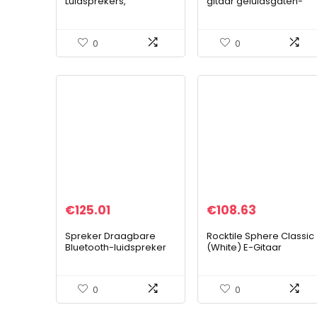
Luidsprekers,
gitaar geluidsgaten-
Gemakkelijk Te Dragen
toner met passieve
Hoogefficiënte Gitaar
stroomaansluiting
Draadloze Luidspreker
0
0
Gitaarversterker voor…
€
125.01
€
108.63
Spreker Draagbare
Rocktile Sphere Classic
Bluetooth-luidspreker
(White) E-Gitaar
Outdoor 8 uur Speeltijd
MI Luidspreker
Multifunctionele Kaart
0
0
Microfoon Sound…