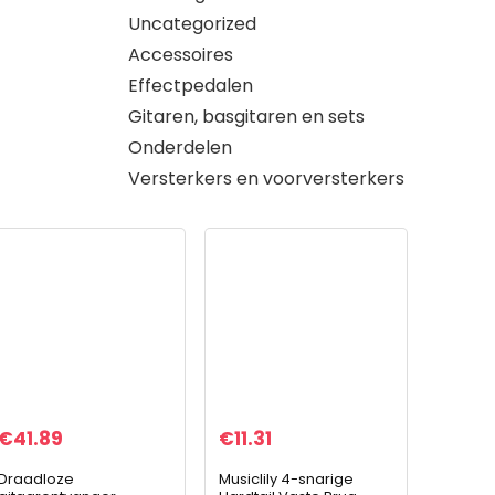
Uncategorized
Accessoires
Effectpedalen
Gitaren, basgitaren en sets
Onderdelen
Versterkers en voorversterkers
€
41.89
€
11.31
Draadloze
Musiclily 4-snarige