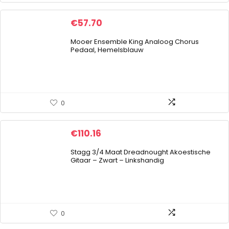
€
57.70
Mooer Ensemble King Analoog Chorus
Pedaal, Hemelsblauw
0
€
110.16
Stagg 3/4 Maat Dreadnought Akoestische
Gitaar – Zwart – Linkshandig
0