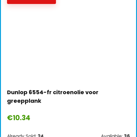
Dunlop 6554-fr citroenolie voor
greepplank
€
10.34
Already Sold:
24
Available:
36