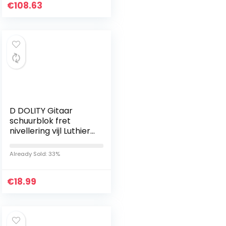
€
Pitch Correction
108.63
D DOLITY Gitaar
schuurblok fret
nivellering vijl Luthier
gereedschap – 9,5
cm
Already Sold: 33%
€
18.99