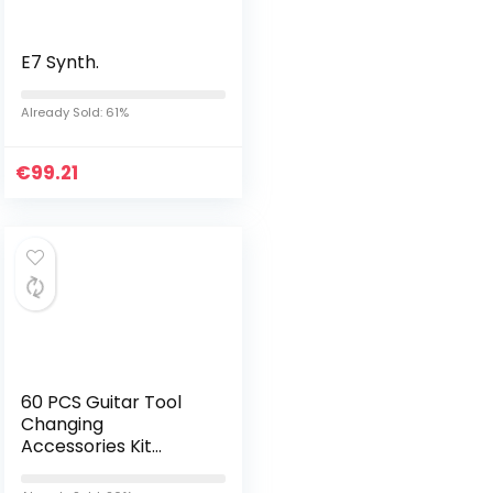
E7 Synth.
Already Sold: 61%
€
99.21
60 PCS Guitar Tool
Changing
Accessories Kit
Including Guitar
Strings, Guitar Picks,