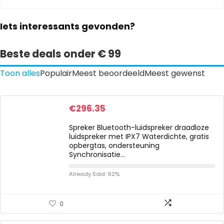
Iets interessants gevonden?
Beste deals onder € 99
Toon alles
Populair
Meest beoordeeld
Meest gewenst
€
296.35
Spreker Bluetooth-luidspreker draadloze
luidspreker met IPX7 Waterdichte, gratis
opbergtas, ondersteuning
Synchronisatie…
Already Sold: 92%
0