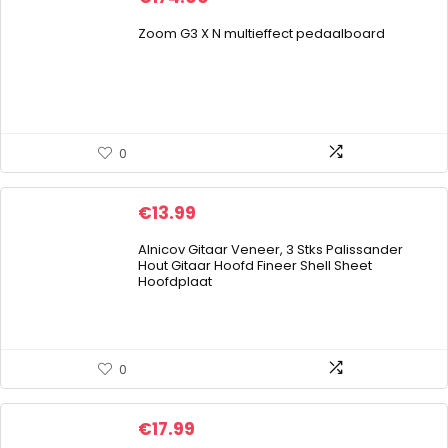
Zoom G3 X N multieffect pedaalboard
0
€
13.99
Alnicov Gitaar Veneer, 3 Stks Palissander
Hout Gitaar Hoofd Fineer Shell Sheet
Hoofdplaat
0
€
17.99