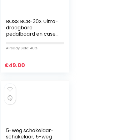
BOSS BCB-30X Ultra-
draagbare
pedalboard en case
voor gitaareffecten,
met geïntegreerd
Already Sold: 48%
deksel | Klein,
duurzaam en…
€
49.00
5-weg schakelaar-
schakelaar, 5-weg