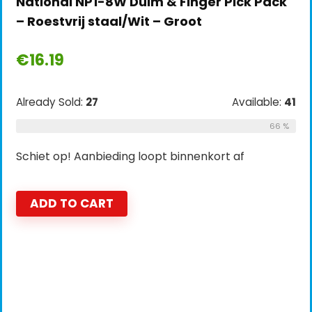
National NP1-8W Duim & Finger Pick Pack
– Roestvrij staal/Wit – Groot
€
16.19
Already Sold:
27
Available:
41
66 %
Schiet op! Aanbieding loopt binnenkort af
ADD TO CART