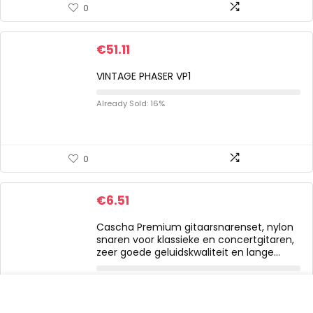
0
€
51.11
VINTAGE PHASER VP1
Already Sold: 16%
0
€
6.51
Cascha Premium gitaarsnarenset, nylon
snaren voor klassieke en concertgitaren,
zeer goede geluidskwaliteit en lange…
Already Sold: 12%