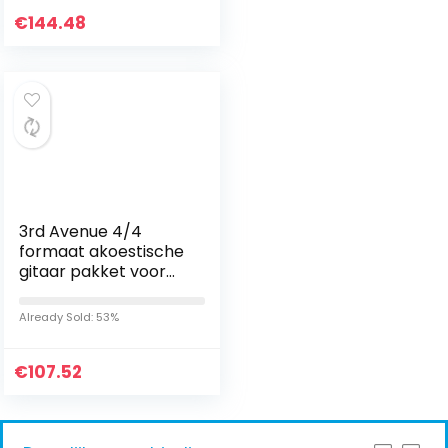
€
144.48
3rd Avenue 4/4
formaat akoestische
gitaar pakket voor
beginners, gigbag,
plectrums,
Already Sold: 53%
reservesnaren,
statief, gitaarband…
€
107.52