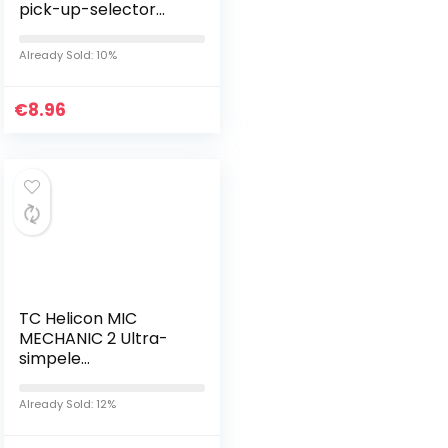
pick-up-selector
elektrische
gitaarschakelaar
Already Sold: 10%
elektrische gitaar 5-
weg schakelaar 5…
€
8.96
TC Helicon MIC
MECHANIC 2 Ultra-
simpele
batterijgevoede
vocale effecten
Already Sold: 12%
stompbox met
Reverb, Echo en