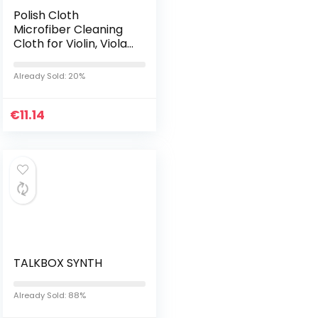
Polish Cloth
Microfiber Cleaning
Cloth for Violin, Viola,
Cello, Bass, Guitar,
Piano
Already Sold: 20%
€
11.14
TALKBOX SYNTH
Already Sold: 88%