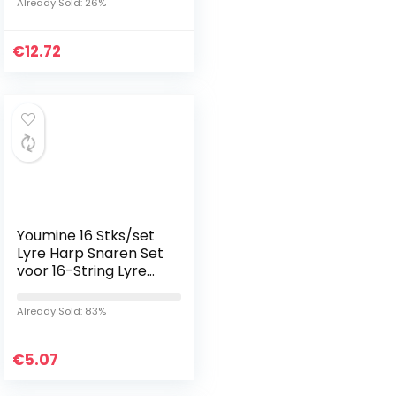
Already Sold: 26%
Pick Holder, Capo,
String Winder…
€
12.72
Youmine 16 Stks/set
Lyre Harp Snaren Set
voor 16-String Lyre
Harp Noodzakelijke
Snaren Aeccessaries
Already Sold: 83%
€
5.07