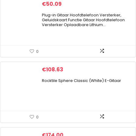
€
50.09
Plug-in Gitaar Hoofdtelefoon Versterker,
Geluidskaart Functie Gitaar Hoofdtelefoon
Versterker Oplaadbare Lithium…
0
€
108.63
Rocktile Sphere Classic (White) E-Gitaar
0
€
174.00