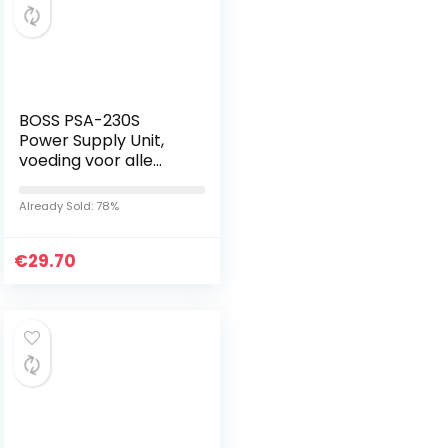
BOSS PSA-230S
Power Supply Unit,
voeding voor alle
nieuwe BOSS
Compact, Twin-
Already Sold: 78%
pedalen en Multi-
effects
€
29.70