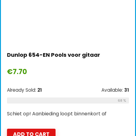
Dunlop 654-EN Pools voor gitaar
€
7.70
Already Sold:
21
Available:
31
68 %
Schiet op! Aanbieding loopt binnenkort af
ADD TO CART