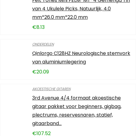
Felt Tones Mini FELM-MT-4 Gemengd Tin
van 4 Ukulele Picks, Natuurlijk, 4.0
mm*26.0 mm*22.0 mm
€
8.13
ONDERDELEN
Qinlorgo C128HZ Neurologische stemvork
van aluminiumlegering
€
20.09
AKOESTISCHE GITAREN
3rd Avenue 4/4 formaat akoestische
gitaar pakket voor beginners, gigbag,
plectrums, reservesnaren, statief,
gitaarband…
€
107.52