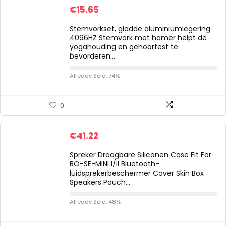
€
15.65
Stemvorkset, gladde aluminiumlegering
4096HZ Stemvork met hamer helpt de
yogahouding en gehoortest te
bevorderen…
Already Sold: 74%
0
€
41.22
Spreker Draagbare Siliconen Case Fit For
BO-SE-MINI I/II Bluetooth-
luidsprekerbeschermer Cover Skin Box
Speakers Pouch…
Already Sold: 48%