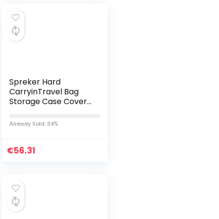
Spreker Hard
CarryinTravel Bag
Storage Case Cover
voor JBL Flip 5
draadloos BT
Already Sold: 34%
Luidspreker
Draadloze
€
Bluetooth…
56.31