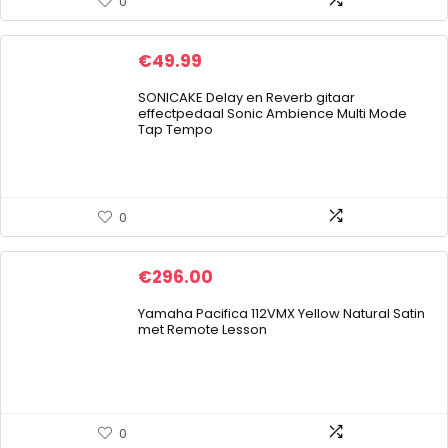
0
€
49.99
SONICAKE Delay en Reverb gitaar
effectpedaal Sonic Ambience Multi Mode
Tap Tempo
0
€
296.00
Yamaha Pacifica 112VMX Yellow Natural Satin
met Remote Lesson
0