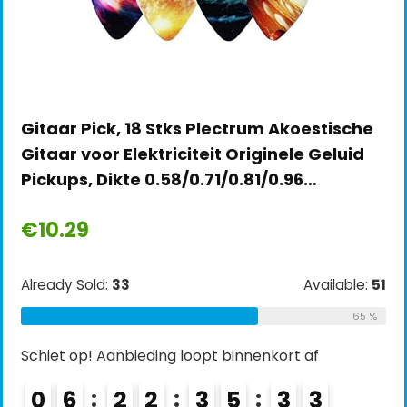
Gitaar Pick, 18 Stks Plectrum Akoestische
Gitaar voor Elektriciteit Originele Geluid
Pickups, Dikte 0.58/0.71/0.81/0.96…
€
10.29
Already Sold:
33
Available:
51
65 %
Schiet op! Aanbieding loopt binnenkort af
0
6
2
2
3
5
3
2