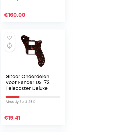
geluidsvoorsets en 3…
€
160.00
Gitaar Onderdelen
Voor Fender US ’72
Telecaster Deluxe
Heruitgave PAF
Gitaar Pickguard 4
Already Sold: 25%
Ply Bruin schildpad
€
19.41