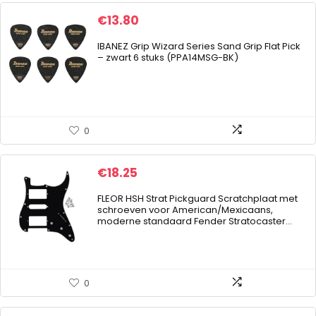
€
13.80
IBANEZ Grip Wizard Series Sand Grip Flat Pick
– zwart 6 stuks (PPA14MSG-BK)
0
€
18.25
FLEOR HSH Strat Pickguard Scratchplaat met
schroeven voor American/Mexicaans,
moderne standaard Fender Stratocaster…
0