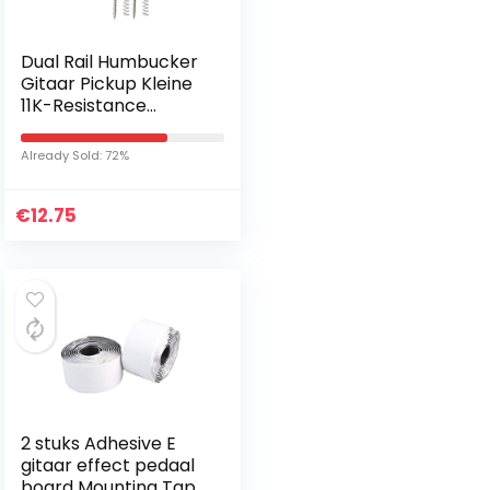
Dual Rail Humbucker
Gitaar Pickup Kleine
11K-Resistance
Pickup Magnetische
Pickup met
Already Sold: 72%
Schroeven en Veren
Elektrische…
€
12.75
2 stuks Adhesive E
gitaar effect pedaal
board Mounting Tape