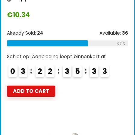
€
10.34
Already Sold:
24
Available:
36
67 %
Schiet op! Aanbieding loopt binnenkort af
0
3
2
2
3
5
3
2
ADD TO CART