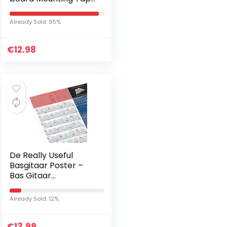
Hook Loop
Already Sold: 95%
€
12.98
De Really Useful
Basgitaar Poster –
Bas Gitaar
Akkoorden Poster –
Geïllustreerde
Already Sold: 12%
Akkoorden en
Toonladders – Leer…
€
13.99