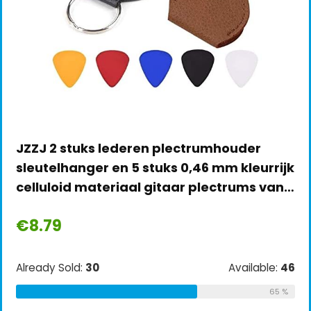
JZZJ 2 stuks lederen plectrumhouder
sleutelhanger en 5 stuks 0,46 mm kleurrijk
celluloid materiaal gitaar plectrums van…
€
8.79
Already Sold:
30
Available:
46
65 %