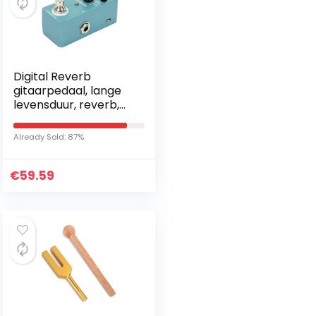
Digital Reverb
gitaarpedaal, lange
levensduur, reverb,
gitaarpedaal voor
elke gitaartechnicus
Already Sold: 87%
€
59.59