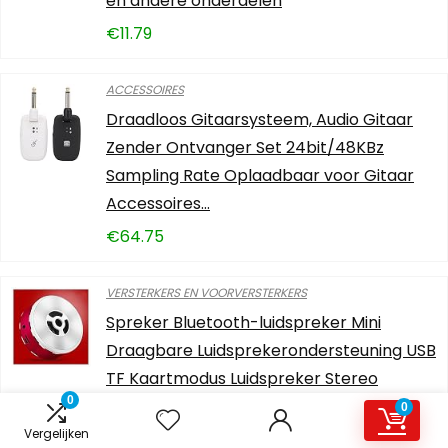
en andere onderdelen
€
11.79
ACCESSOIRES
Draadloos Gitaarsysteem, Audio Gitaar
Zender Ontvanger Set 24bit/48KBz
Sampling Rate Oplaadbaar voor Gitaar
Accessoires…
€
64.75
VERSTERKERS EN VOORVERSTERKERS
Spreker Bluetooth-luidspreker Mini
Draagbare Luidsprekerondersteuning USB
TF Kaartmodus Luidspreker Stereo
0
Subwoofer…
0
Vergelijken
€
74.32