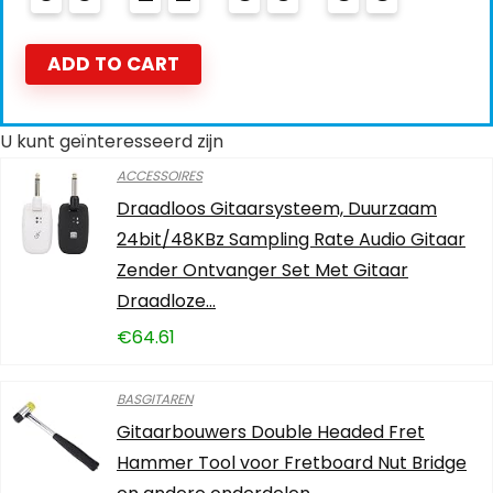
ADD TO CART
U kunt geïnteresseerd zijn
ACCESSOIRES
Draadloos Gitaarsysteem, Duurzaam
24bit/48KBz Sampling Rate Audio Gitaar
Zender Ontvanger Set Met Gitaar
Draadloze…
€
64.61
BASGITAREN
Gitaarbouwers Double Headed Fret
Hammer Tool voor Fretboard Nut Bridge