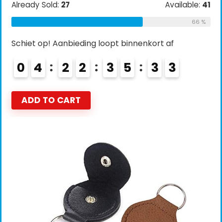
Already Sold:
27
Available:
41
66 %
Schiet op! Aanbieding loopt binnenkort af
0
4
2
2
3
5
3
2
ADD TO CART