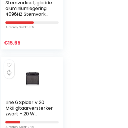
Stemvorkset, gladde
aluminiumlegering
4096HZ Stemvork
met hamer helpt de
yogahouding en
Already Sold: 53%
gehoortest te
bevorderen…
€
15.65
Line 6 Spider V 20
MkII gitaarversterker
zwart – 20 W
versterker met 8
inch luidsprekers, 16
Already Sold: 28%