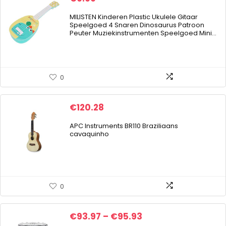
MILISTEN Kinderen Plastic Ukulele Gitaar
Speelgoed 4 Snaren Dinosaurus Patroon
Peuter Muziekinstrumenten Speelgoed Mini…
0
€
120.28
APC Instruments BR110 Braziliaans
cavaquinho
0
Price
€
93.97
–
€
95.93