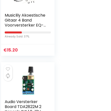
Musiclily Akoestische
Gitaar 4 Band
Voorversterker EQ-
7545R met Piezo
Pickup
Already Sold: 37%
€
15.20
Audio Versterker
Board TDA2822M 2