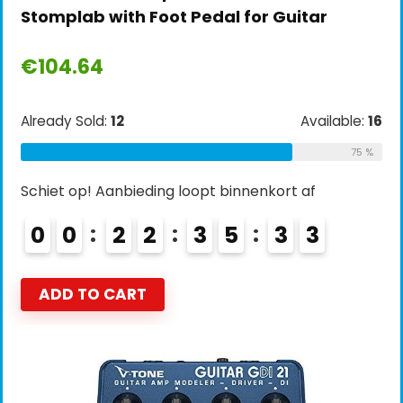
Stomplab with Foot Pedal for Guitar
€
104.64
Already Sold:
12
Available:
16
75 %
Schiet op! Aanbieding loopt binnenkort af
0
0
2
2
3
5
3
2
ADD TO CART