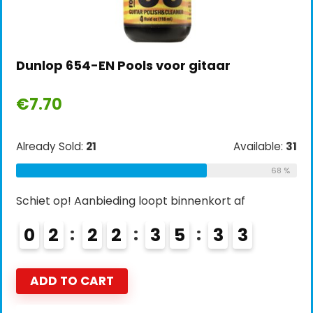
Dunlop 654-EN Pools voor gitaar
€
7.70
Already Sold:
21
Available:
31
68 %
Schiet op! Aanbieding loopt binnenkort af
0
2
2
2
3
5
3
2
ADD TO CART