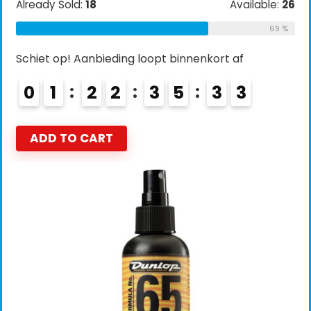
Already Sold:
18
Available:
26
69 %
Schiet op! Aanbieding loopt binnenkort af
0
1
2
2
3
5
3
2
ADD TO CART