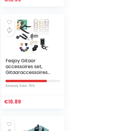
Fesjoy Gitaar
accessoires set,
Gitaaraccessoires
Set Snaaropwinder
Capo Tuner Picks
Already Sold: 76%
Snaren Zadelmoer
Brugpennen voor…
€
16.89