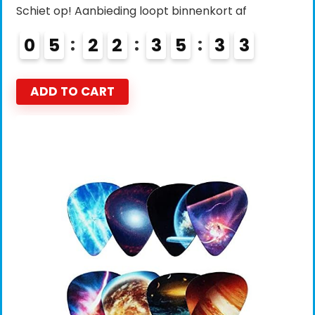
Schiet op! Aanbieding loopt binnenkort af
0
5
2
2
3
5
3
2
ADD TO CART