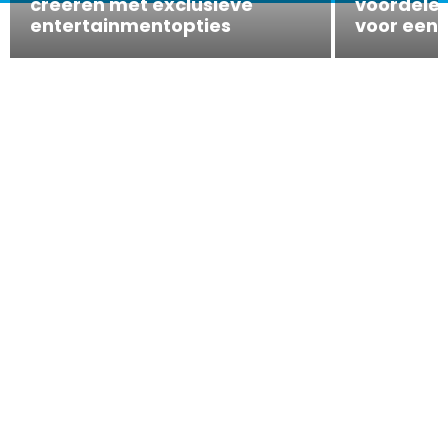
creëren met exclusieve
voordelen
entertainmentopties
voor een 