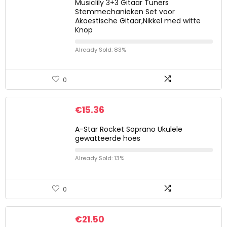
Musiclily 3+3 Gitaar Tuners
Stemmechanieken Set voor
Akoestische Gitaar,Nikkel med witte
Knop
Already Sold: 83%
0
€
15.36
A-Star Rocket Soprano Ukulele
gewatteerde hoes
Already Sold: 13%
0
€
21.50