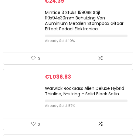
€
24.39
Mintice 3 Stuks 1590BB Stijl
119x94x30mm Behuizing Van
Aluminium Metalen Stompbox Gitaar
Effect Pedaal Elektronica…
Already Sold: 10%
0
€
1,036.83
Warwick RockBass Alien Deluxe Hybrid
Thinline, 5-string – Solid Black Satin
Already Sold: 57%
0