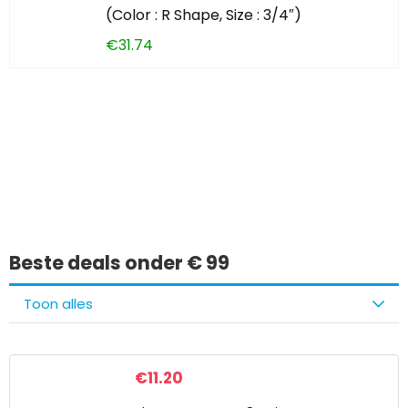
(Color : R Shape, Size : 3/4″)
€
31.74
Iets interessants
gevonden?
Beste deals onder € 99
Toon alles
€
11.20