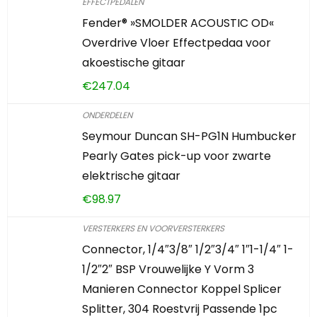
EFFECTPEDALEN
Fender® »SMOLDER ACOUSTIC OD«
Overdrive Vloer Effectpedaa voor
akoestische gitaar
€
247.04
ONDERDELEN
Seymour Duncan SH-PG1N Humbucker
Pearly Gates pick-up voor zwarte
elektrische gitaar
€
98.97
VERSTERKERS EN VOORVERSTERKERS
Connector, 1/4″3/8″ 1/2″3/4″ 1″1-1/4″ 1-
1/2″2″ BSP Vrouwelijke Y Vorm 3
Manieren Connector Koppel Splicer
Splitter, 304 Roestvrij Passende 1pc