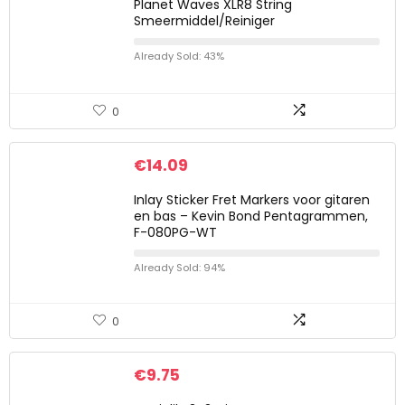
Planet Waves XLR8 String
Smeermiddel/Reiniger
Already Sold: 43%
0
€
14.09
Inlay Sticker Fret Markers voor gitaren
en bas – Kevin Bond Pentagrammen,
F-080PG-WT
Already Sold: 94%
0
€
9.75