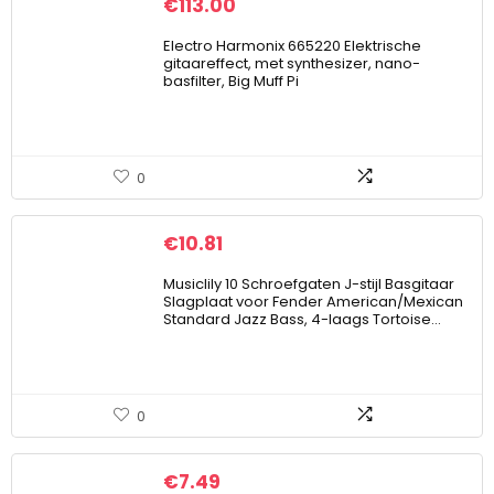
€
113.00
Electro Harmonix 665220 Elektrische
gitaareffect, met synthesizer, nano-
basfilter, Big Muff Pi
0
€
10.81
Musiclily 10 Schroefgaten J-stijl Basgitaar
Slagplaat voor Fender American/Mexican
Standard Jazz Bass, 4-laags Tortoise…
0
€
7.49