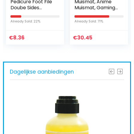
Pedicure Foot File
Muismat, Anime
Doube Sides
Muismat, Gaming
Wooden Handle
Mouse Pad,
Cracked Skin
speciaal
Already Sold: 22%
Already Sold: 71%
Corns Callus
oppervlak
Remover Feet
verbetert de
€
Rasp
8.36
€
snelheid en
30.45
precisie, 800 x 300
x…
Dagelijkse aanbiedingen