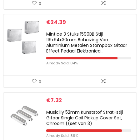
0
€
24.39
Mintice 3 Stuks 1590BB Stijl
119x94x30mm Behuizing Van
Aluminium Metalen Stompbox Gitaar
Effect Pedaal Elektronica…
Already Sold: 84%
0
€
7.32
Musiclily 52mm Kunststof Strat-stijl
Gitaar Single Coil Pickup Cover Set,
Chroom ((set van 3)
Already Sold: 89%