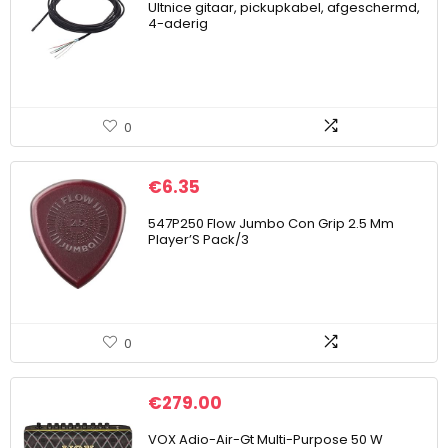
Ultnice gitaar, pickupkabel, afgeschermd,
4-aderig
0
€
6.35
547P250 Flow Jumbo Con Grip 2.5 Mm
Player’S Pack/3
0
€
279.00
VOX Adio-Air-Gt Multi-Purpose 50 W