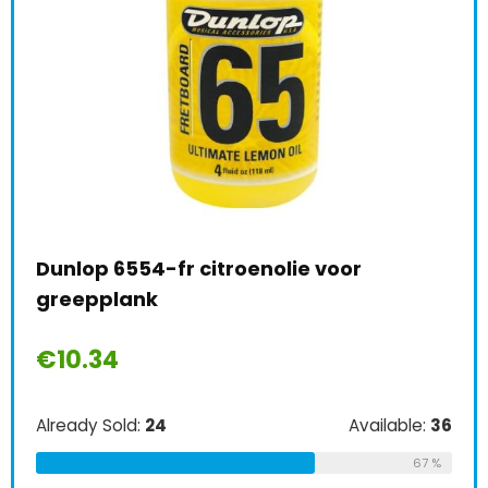
Dunlop 6554-fr citroenolie voor
Nat
le:
31
greepplank
Pac
68 %
€
10.34
€
1
Already Sold:
24
Available:
36
Alre
67 %