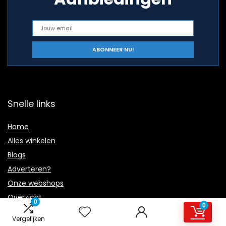
Snelle links
Home
Alles winkelen
Blogs
Adverteren?
Onze webshops
Overzicht
0
0
Verklaringen
Vergelijken