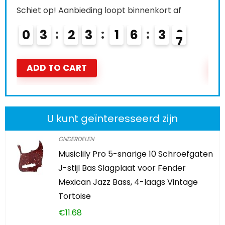
Schiet op! Aanbieding loopt binnenkort af
Schi
0
3
2
3
1
6
3
5
0
ADD TO CART
A
U kunt geïnteresseerd zijn
ONDERDELEN
Musiclily Pro 5-snarige 10 Schroefgaten
J-stijl Bas Slagplaat voor Fender
Mexican Jazz Bass, 4-laags Vintage
Tortoise
€
11.68