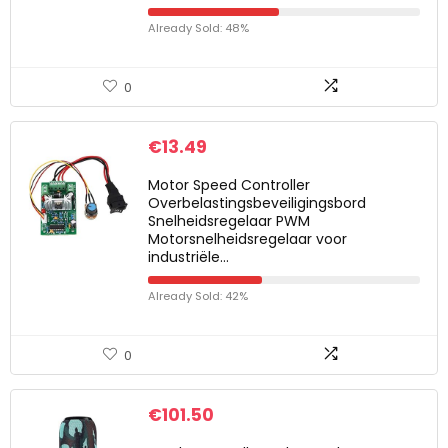
Already Sold: 48%
0
€
13.49
Motor Speed ​​Controller
Overbelastingsbeveiligingsbord
Snelheidsregelaar PWM
Motorsnelheidsregelaar voor
industriële…
Already Sold: 42%
0
€
101.50