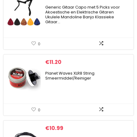
Generic Gitaar Capo met 5 Picks voor
Akoestische en Elektrische Gitaren
Ukulele Mandoline Banjo Klassieke
Gitaar…
0
€
11.20
Planet Waves XLR8 String
Smeermiddel/Reiniger
0
€
10.99