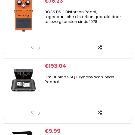
€
76.23
BOSS DS-1 Distortion Pedal,
Legendarische distortion gebruikt door
talloze gitaristen sinds 1978
0
€
193.04
Jim Dunlop 95Q Crybaby Wah-Wah-
Pedaal
0
€
9.99