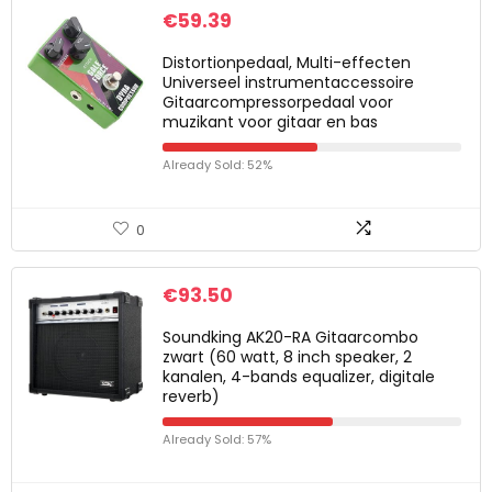
€
59.39
Distortionpedaal, Multi-effecten
Universeel instrumentaccessoire
Gitaarcompressorpedaal voor
muzikant voor gitaar en bas
Already Sold: 52%
0
€
93.50
Soundking AK20-RA Gitaarcombo
zwart (60 watt, 8 inch speaker, 2
kanalen, 4-bands equalizer, digitale
reverb)
Already Sold: 57%