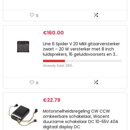
0
€
160.00
Line 6 Spider V 20 MkII gitaarversterker
zwart – 20 W versterker met 8 inch
luidsprekers, 16 geluidsvoorsets en 3…
Already Sold: 28%
0
€
22.79
Motorsnelheidsregeling CW CCW
omkeerbare schakelaar, Wacent
duurzame schakelaar DC 10-55V 40A
digitaal display DC