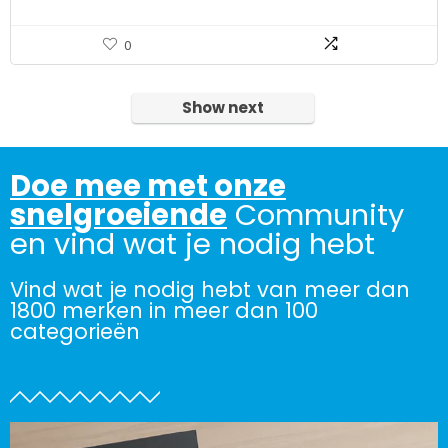
0
Show next
Doe mee met onze
snelgroeiende
Community
en vind wat je nodig hebt
Vind wat je nodig hebt van meer dan
1800 merken in meer dan 100
categorieën