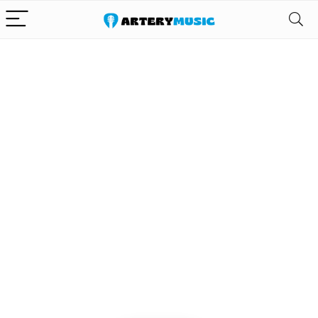
Alleen het
beste voor
gitaar en zijn
uitrusting
We vinden elke dag de
beste deals op Amazon