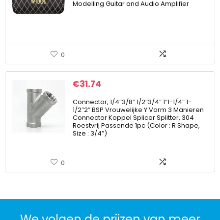
Modelling Guitar and Audio Amplifier
0
€
31.74
Connector, 1/4″3/8″ 1/2″3/4″ 1″1-1/4″ 1-
1/2″2″ BSP Vrouwelijke Y Vorm 3 Manieren
Connector Koppel Splicer Splitter, 304
Roestvrij Passende 1pc (Color : R Shape,
Size : 3/4″)
0
We volgen de prijzen van meer