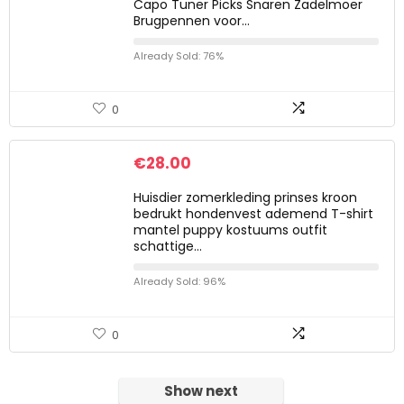
Capo Tuner Picks Snaren Zadelmoer
Brugpennen voor…
Already Sold: 76%
0
€
28.00
Huisdier zomerkleding prinses kroon
bedrukt hondenvest ademend T-shirt
mantel puppy kostuums outfit
schattige…
Already Sold: 96%
0
Show next