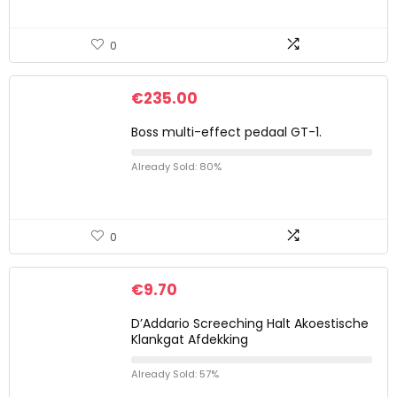
0
€
235.00
Boss multi-effect pedaal GT-1.
Already Sold: 80%
0
€
9.70
D’Addario Screeching Halt Akoestische
Klankgat Afdekking
Already Sold: 57%