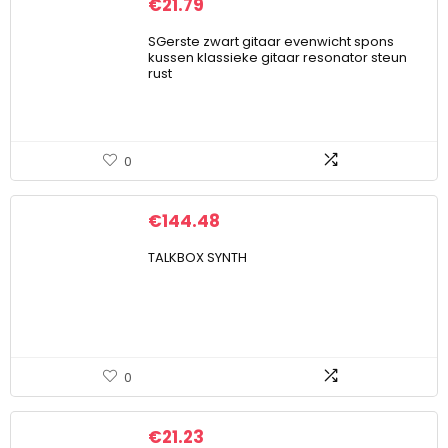
€
21.79
SGerste zwart gitaar evenwicht spons
kussen klassieke gitaar resonator steun
rust
0
€
144.48
TALKBOX SYNTH
0
€
21.23