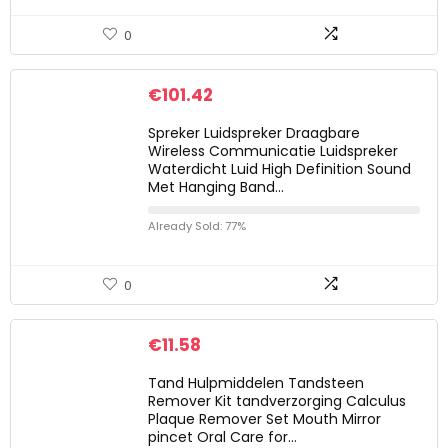
0
€
101.42
Spreker Luidspreker Draagbare
Wireless Communicatie Luidspreker
Waterdicht Luid High Definition Sound
Met Hanging Band…
Already Sold: 77%
0
€
11.58
Tand Hulpmiddelen Tandsteen
Remover Kit tandverzorging Calculus
Plaque Remover Set Mouth Mirror
pincet Oral Care for…