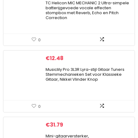
TC Helicon MIC MECHANIC 2 Ultra-simpele
batterijgevoede vocale effecten
stompbox met Reverb, Echo en Pitch
Correction
0
€
12.48
Musiclily Pro 3L3R Lyra-stijl Gitaar Tuners
Stemmechanieken Set voor Klassieke
Gitaar, Nikkel Vlinder Knop
0
€
31.79
Mini-gitaarversterker,