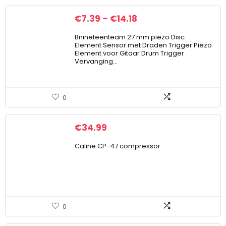
€
7.39
–
€
14.18
Bnineteenteam 27 mm piëzo Disc
Element Sensor met Draden Trigger Piëzo
Element voor Gitaar Drum Trigger
Vervanging…
0
€
34.99
Caline CP-47 compressor
0