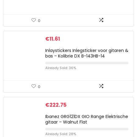
0
€
11.61
Inlaystickers Inlegsticker voor gitaren &
bas – Kolibrie DX B-143HB-14
Already Sold: 36%
0
€
222.75
Ibanez GRG121DX GIO Range Elektrische
gitaar – Walnut Flat
Already Sold: 28%