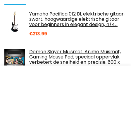
Yamaha Pacifica 012 BL elektrische gitaar,
zwart, hoogwaardige elektrische gitaar
voor beginners in elegant design, 4/4…
€
213.99
Demon Slayer Muismat, Anime Muismat,
Gaming Mouse Pad, speciaal oppervlak
verbetert de snelheid en precisie, 800 x
300 x…
€
30.45
Lepeuxi Fuzz Vintage Fuzz Shell pedaal van
zinklegering True Bypass
€
27.79
Jellyfish Audio 0.0047uF 4.7nF 4700pF