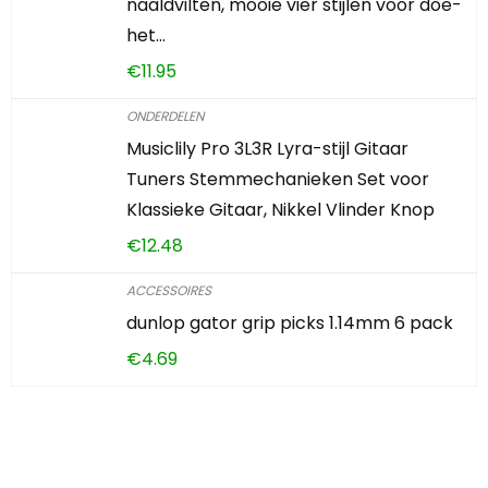
naaldvilten, mooie vier stijlen voor doe-
het…
€
11.95
ONDERDELEN
Musiclily Pro 3L3R Lyra-stijl Gitaar
Tuners Stemmechanieken Set voor
Klassieke Gitaar, Nikkel Vlinder Knop
€
12.48
ACCESSOIRES
dunlop gator grip picks 1.14mm 6 pack
€
4.69
Iets interessants