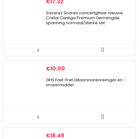
€
17.32
Savarez Snaren concertgitaar nieuwe
Cristal Cantiga Premium Gemengde
spanning normaal/sterke set
0
€
10.00
GHS Fast-Fret Gitaarsnarenreiniger en -
smeermiddel
0
€
18.49