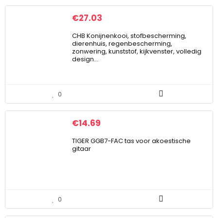
€
27.03
CHB Konijnenkooi, stofbescherming,
dierenhuis, regenbescherming,
zonwering, kunststof, kijkvenster, volledig
design…
0
€
14.69
TIGER GGB7-FAC tas voor akoestische
gitaar
0