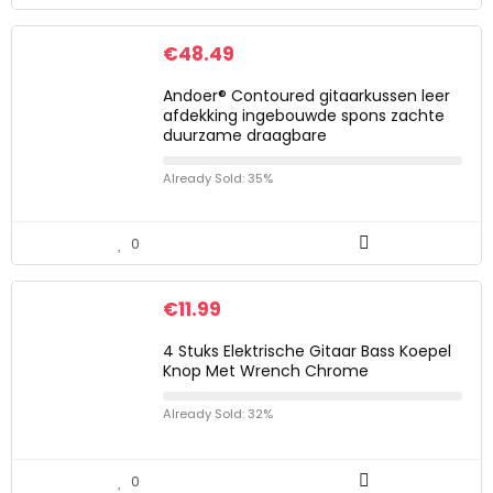
€
48.49
Andoer® Contoured gitaarkussen leer
afdekking ingebouwde spons zachte
duurzame draagbare
Already Sold: 35%
0
€
11.99
4 Stuks Elektrische Gitaar Bass Koepel
Knop Met Wrench Chrome
Already Sold: 32%
0