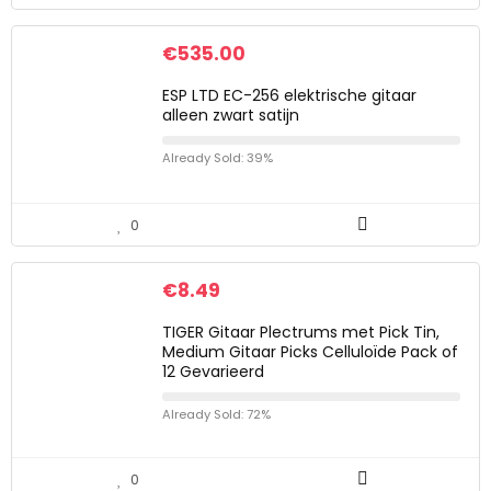
€
535.00
ESP LTD EC-256 elektrische gitaar
alleen zwart satijn
Already Sold: 39%
0
€
8.49
TIGER Gitaar Plectrums met Pick Tin,
Medium Gitaar Picks Celluloïde Pack of
12 Gevarieerd
Already Sold: 72%
0