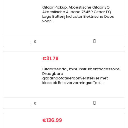
Gitaar Pickup, Akoestische Gitaar EQ
Akoestische 4-band 7545R Gitaar EQ
Lage Batterij Indicator Elektrische Doos
voor…
0
€
31.79
Gitaarpedaal, mini-instrumentaccessoire
Draagbare
gitaarhoofdtelefoonversterker met
klassiek Brits vervormingseffect…
0
€
136.99