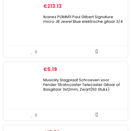
€
213.13
Ibanez PGMM11 Paul Gilbert Signature
micro JB Jewel Blue elektrische gitaar 3/4
0
€
6.19
Musiclily Slagplaat Schroeven voor
Fender Stratocaster Telecaster Gitaar of
Basgitaar 3x12mm, Zwart(50 Stuks)
0