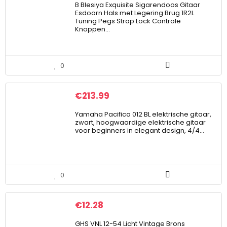
B Blesiya Exquisite Sigarendoos Gitaar
Esdoorn Hals met Legering Brug 1R2L
Tuning Pegs Strap Lock Controle
Knoppen…
0
€
213.99
Yamaha Pacifica 012 BL elektrische gitaar,
zwart, hoogwaardige elektrische gitaar
voor beginners in elegant design, 4/4…
0
€
12.28
GHS VNL 12-54 Licht Vintage Brons