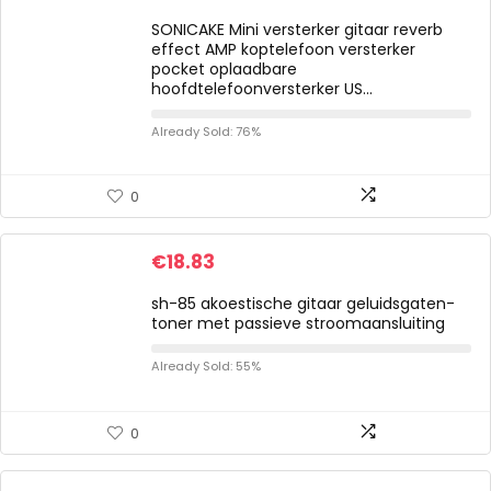
SONICAKE Mini versterker gitaar reverb
effect AMP koptelefoon versterker
pocket oplaadbare
hoofdtelefoonversterker US…
Already Sold: 76%
0
€
18.83
sh-85 akoestische gitaar geluidsgaten-
toner met passieve stroomaansluiting
Already Sold: 55%
0