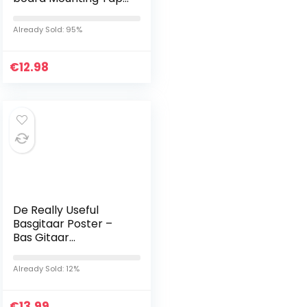
Hook Loop
Already Sold: 95%
€
12.98
De Really Useful
Basgitaar Poster –
Bas Gitaar
Akkoorden Poster –
Geïllustreerde
Already Sold: 12%
Akkoorden en
Toonladders – Leer…
€
13.99