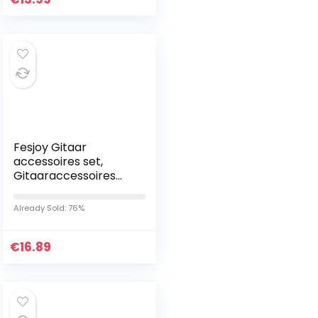
Fesjoy Gitaar
accessoires set,
Gitaaraccessoires
Set Snaaropwinder
Capo Tuner Picks
Already Sold: 76%
Snaren Zadelmoer
Brugpennen voor…
€
16.89