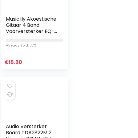
Musiclily Akoestische
Gitaar 4 Band
Voorversterker EQ-
7545R met Piezo
Pickup
Already Sold: 37%
€
15.20
Audio Versterker
Board TDA2822M 2