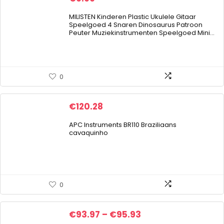
MILISTEN Kinderen Plastic Ukulele Gitaar
Speelgoed 4 Snaren Dinosaurus Patroon
Peuter Muziekinstrumenten Speelgoed Mini…
0
€
120.28
APC Instruments BR110 Braziliaans
cavaquinho
0
Price
€
93.97
–
€
95.93