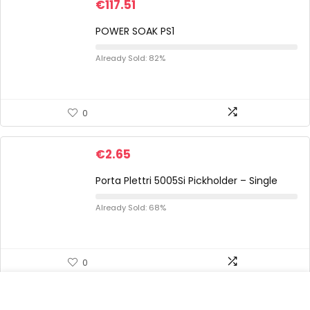
€
117.51
POWER SOAK PS1
Already Sold: 82%
0
€
2.65
Porta Plettri 5005Si Pickholder – Single
Already Sold: 68%
0
€
73.00