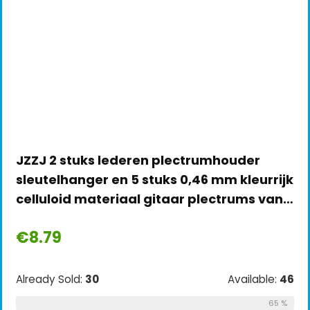
JZZJ 2 stuks lederen plectrumhouder
sleutelhanger en 5 stuks 0,46 mm kleurrijk
celluloid materiaal gitaar plectrums van…
€
8.79
Already Sold:
30
Available:
46
65 %