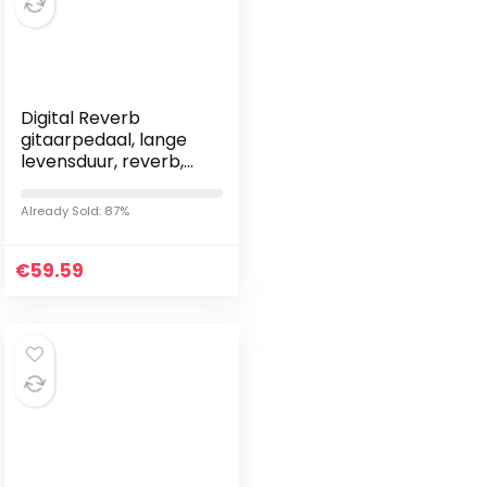
Digital Reverb
gitaarpedaal, lange
levensduur, reverb,
gitaarpedaal voor
elke gitaartechnicus
Already Sold: 87%
€
59.59