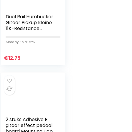
Dual Rail Humbucker
Gitaar Pickup Kleine
11K-Resistance
Pickup Magnetische
Pickup met
Already Sold: 72%
Schroeven en Veren
Elektrische…
€
12.75
2 stuks Adhesive E
gitaar effect pedaal
board Mounting Tape