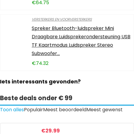
€
64.75
VERSTERKERS EN VOORVERSTERKERS
Spreker Bluetooth-luidspreker Mini
Draagbare Luidsprekerondersteuning USB
TF Kaartmodus Luidspreker Stereo
Subwoofer…
€
74.32
Iets interessants gevonden?
Beste deals onder € 99
Toon alles
Populair
Meest beoordeeld
Meest gewenst
€
29.99