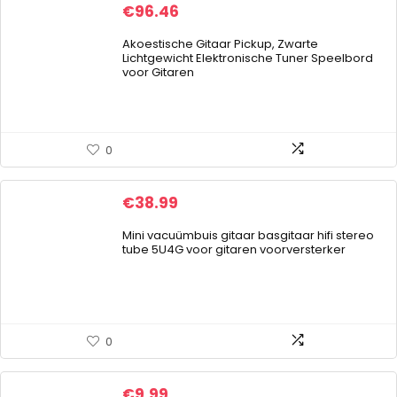
€
96.46
Akoestische Gitaar Pickup, Zwarte
Lichtgewicht Elektronische Tuner Speelbord
voor Gitaren
0
€
38.99
Mini vacuümbuis gitaar basgitaar hifi stereo
tube 5U4G voor gitaren voorversterker
0
€
9.99