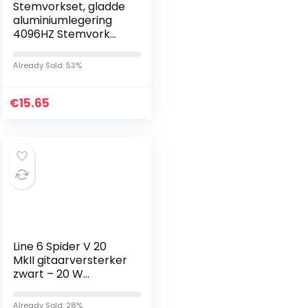
Stemvorkset, gladde
aluminiumlegering
4096HZ Stemvork
met hamer helpt de
yogahouding en
Already Sold: 53%
gehoortest te
bevorderen…
€
15.65
Line 6 Spider V 20
MkII gitaarversterker
zwart – 20 W
versterker met 8
inch luidsprekers, 16
Already Sold: 28%