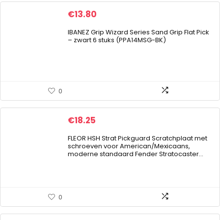
€
13.80
IBANEZ Grip Wizard Series Sand Grip Flat Pick
– zwart 6 stuks (PPA14MSG-BK)
0
€
18.25
FLEOR HSH Strat Pickguard Scratchplaat met
schroeven voor American/Mexicaans,
moderne standaard Fender Stratocaster…
0