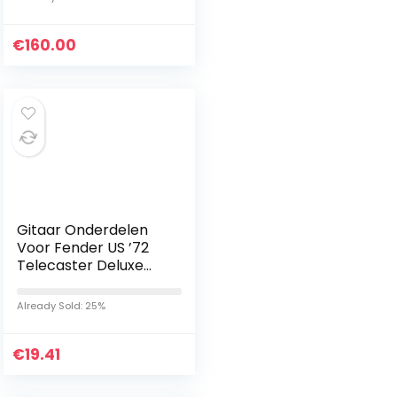
geluidsvoorsets en 3…
€
160.00
Gitaar Onderdelen
Voor Fender US ’72
Telecaster Deluxe
Heruitgave PAF
Gitaar Pickguard 4
Already Sold: 25%
Ply Bruin schildpad
€
19.41