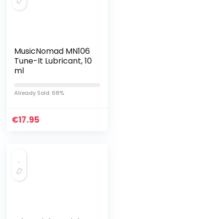
MusicNomad MN106
Tune-It Lubricant, 10
ml
Already Sold: 68%
€
17.95