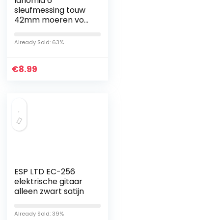
lahomia 6
sleufmessing touw
42mm moeren voor
reserveonderdelen
Already Sold: 63%
€
8.99
ESP LTD EC-256
elektrische gitaar
alleen zwart satijn
Already Sold: 39%