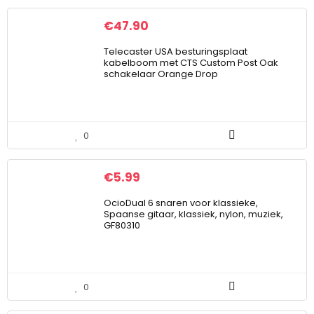
€
47.90
Telecaster USA besturingsplaat
kabelboom met CTS Custom Post Oak
schakelaar Orange Drop
0
€
5.99
OcioDual 6 snaren voor klassieke,
Spaanse gitaar, klassiek, nylon, muziek,
GF80310
0