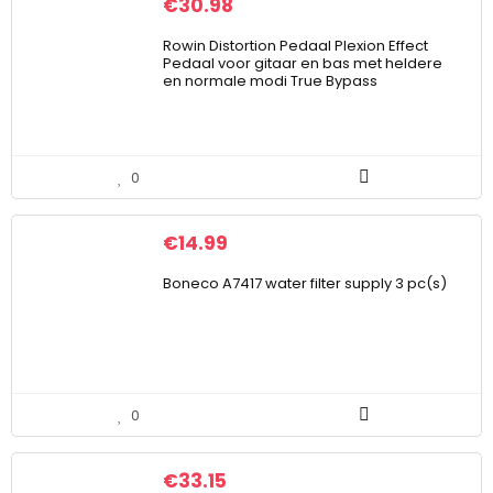
€
30.98
Rowin Distortion Pedaal Plexion Effect
Pedaal voor gitaar en bas met heldere
en normale modi True Bypass
0
€
14.99
Boneco A7417 water filter supply 3 pc(s)
0
€
33.15