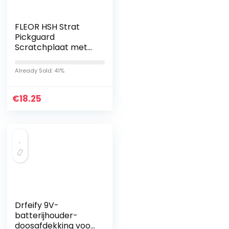
FLEOR HSH Strat
Pickguard
Scratchplaat met
schroeven voor
American/Mexicaan
Already Sold: 41%
s, moderne
standaard Fender
€
Stratocaster…
18.25
Drfeify 9V-
batterijhouder-
doosafdekking voor