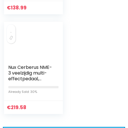
€
138.99
Nux Cerberus NME-
3 veelzijdig multi-
effectpedaal,
multifunctioneel
gitaareffectpedaal
Already Sold: 30%
(16 verschillende
effecten…
€
219.58