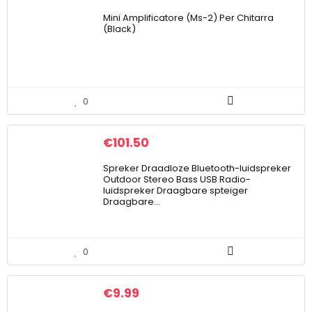
Mini Amplificatore (Ms-2) Per Chitarra
(Black)
0
€
101.50
Spreker Draadloze Bluetooth-luidspreker
Outdoor Stereo Bass USB Radio-
luidspreker Draagbare spteiger
Draagbare…
0
€
9.99