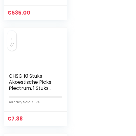
€
535.00
CHSG 10 Stuks
Akoestische Picks
Plectrum, 1 Stuks
Voor Aan De
Sleutelbos,
Already Sold: 95%
Dubbelzijdig
Afdrukken,
€
Elektrische
7.38
Plectrums…