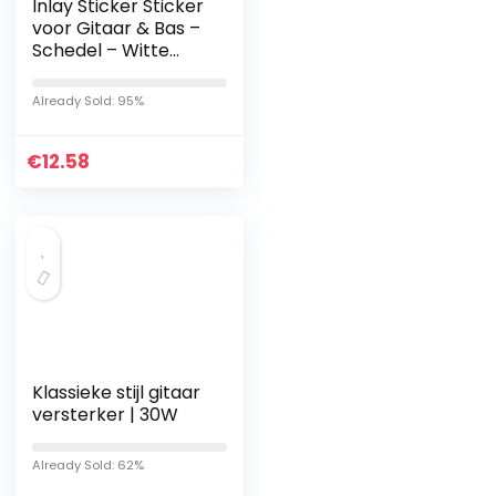
Inlay Sticker Sticker
voor Gitaar & Bas –
Schedel – Witte
Parel
Already Sold: 95%
€
12.58
Klassieke stijl gitaar
versterker | 30W
Already Sold: 62%