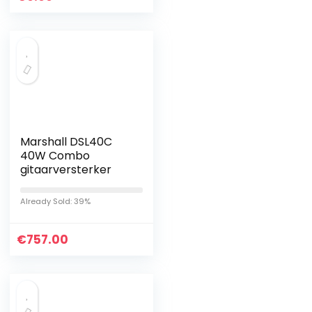
Marshall DSL40C
40W Combo
gitaarversterker
Already Sold: 39%
€
757.00