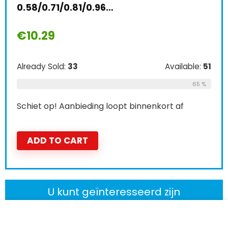
0.58/0.71/0.81/0.96…
€
10.29
Already Sold:
33
Available:
51
65 %
Schiet op! Aanbieding loopt binnenkort af
ADD TO CART
U kunt geïnteresseerd zijn
VERSTERKERS EN VOORVERSTERKERS
IKN 2 STKS Volledige Size A500 K Audio