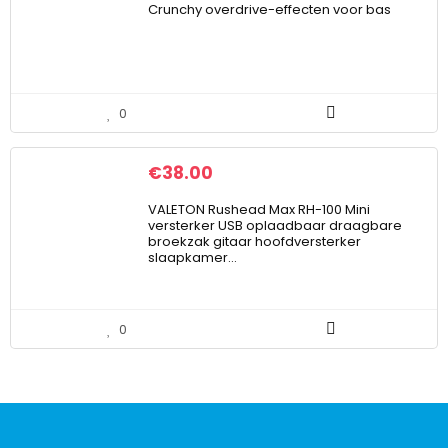
Crunchy overdrive-effecten voor bas
0
€
38.00
VALETON Rushead Max RH-100 Mini
versterker USB oplaadbaar draagbare
broekzak gitaar hoofdversterker
slaapkamer…
0