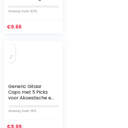
gitaar-pick-up
accessoires
Already Sold: 83%
€
9.66
Generic Gitaar
Capo met 5 Picks
voor Akoestische en
Elektrische Gitaren
Ukulele Mandoline
Already Sold: 16%
Banjo Klassieke
Gitaar…
€
9.99