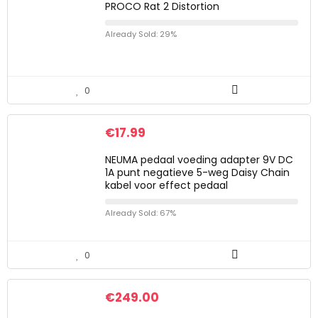
PROCO Rat 2 Distortion
Already Sold: 29%
0
€
17.99
NEUMA pedaal voeding adapter 9V DC
1A punt negatieve 5-weg Daisy Chain
kabel voor effect pedaal
Already Sold: 67%
0
€
249.00