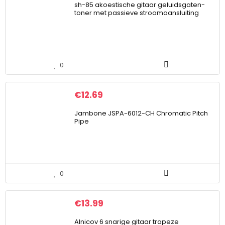
sh-85 akoestische gitaar geluidsgaten-
toner met passieve stroomaansluiting
0
€
12.69
Jambone JSPA-6012-CH Chromatic Pitch
Pipe
0
€
13.99
Alnicov 6 snarige gitaar trapeze