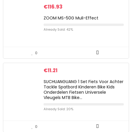
€
116.93
ZOOM MS-50G Muli-Effect
Already Sold: 42%
0
€
11.21
SUCHUANGUANG 1 Set Fiets Voor Achter
Tackle Spatbord Kinderen Bike Kids
Onderdelen Fietsen Universele
Vleugels MTB Bike…
Already Sold: 20%
0