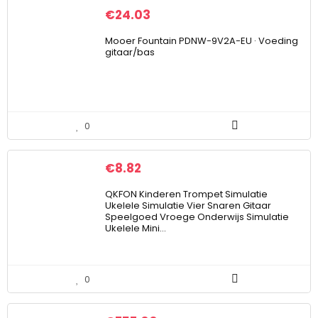
€
24.03
Mooer Fountain PDNW-9V2A-EU · Voeding
gitaar/bas
0
€
8.82
QKFON Kinderen Trompet Simulatie
Ukelele Simulatie Vier Snaren Gitaar
Speelgoed Vroege Onderwijs Simulatie
Ukelele Mini…
0