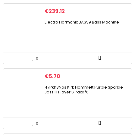
€
239.12
Electro Harmonix BASS9 Bass Machine
0
€
5.70
47Pkh3Nps Kirk Hammett Purple Sparkle
Jazz Iii Player’S Pack/6
0