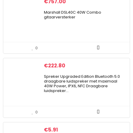
€
757.00
Marshall DSL40C 40W Combo
gitaarversterker
0
€
222.80
Spreker Upgraded Edition Bluetooth 5.0
draagbare luidspreker met maximaal
40W Power, IPX6, NFC Draagbare
luidspreker…
0
€
5.91