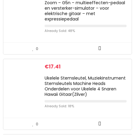
Zoom – G5n – multieeffecten-pedaal
en versterker-simulator – voor
elektrische gitaar – met
expressiepedaal
Already Sold: 48%
0
€
17.41
Ukelele Stemsleutel, Muziekinstrument
Stemsleutels Machine Heads
Onderdelen voor Ukelele 4 Snaren
Hawaii Gitaar(Zilver)
Already Sold: 18%
0