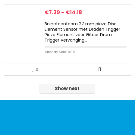
€
7.39
–
€
14.18
Bnineteenteam 27 mm piëzo Disc
Element Sensor met Draden Trigger
Piëzo Element voor Gitaar Drum
Trigger Vervanging…
Already Sold: 99%
0
Show next