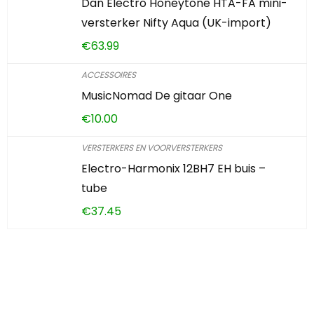
Dan Electro Honeytone HTA-FA mini-
versterker Nifty Aqua (UK-import)
€
63.99
ACCESSOIRES
MusicNomad De gitaar One
€
10.00
VERSTERKERS EN VOORVERSTERKERS
Electro-Harmonix 12BH7 EH buis –
tube
€
37.45
Iets interessants
gevonden?