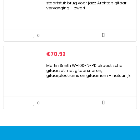
staartstuk brug voor jazz Archtop gitaar
vervanging – zwart
0
€
70.92
Martin Smith W-100-N-PK akoestische
gitaarset met gitaarsnaren,
gitaarplectrums en gitaarriem – natuurlijk
0