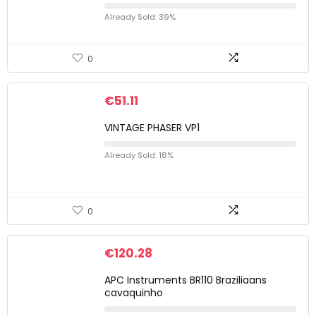
Already Sold: 39%
0
€
51.11
VINTAGE PHASER VP1
Already Sold: 18%
0
€
120.28
APC Instruments BR110 Braziliaans
cavaquinho