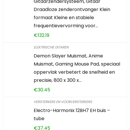
Gitaarzendersysteem, Gitaar
Draadloze zenderontvanger Klein
formaat Kleine en stabiele
frequentievervorming voor…
€
132.19
ELEKTRISCHE GITAREN
Demon Slayer Muismat, Anime
Muismat, Gaming Mouse Pad, speciaal
oppervlak verbetert de snelheid en
precisie, 800 x 300 x…
€
30.45
VERSTERKERS EN VOORVERSTERKERS
Electro-Harmonix 12BH7 EH buis –
tube
€
37.45