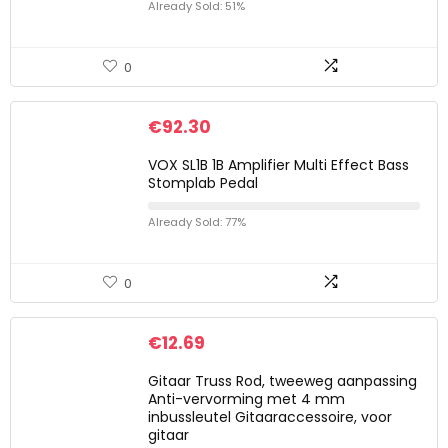
Already Sold: 51%
0
€
92.30
VOX SL1B 1B Amplifier Multi Effect Bass
Stomplab Pedal
Already Sold: 77%
0
€
12.69
Gitaar Truss Rod, tweeweg aanpassing
Anti-vervorming met 4 mm
inbussleutel Gitaaraccessoire, voor
gitaar