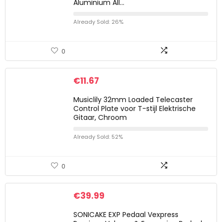
Aluminium All…
Already Sold: 26%
0
€
11.67
Musiclily 32mm Loaded Telecaster
Control Plate voor T-stijl Elektrische
Gitaar, Chroom
Already Sold: 52%
0
€
39.99
SONICAKE EXP Pedaal Vexpress