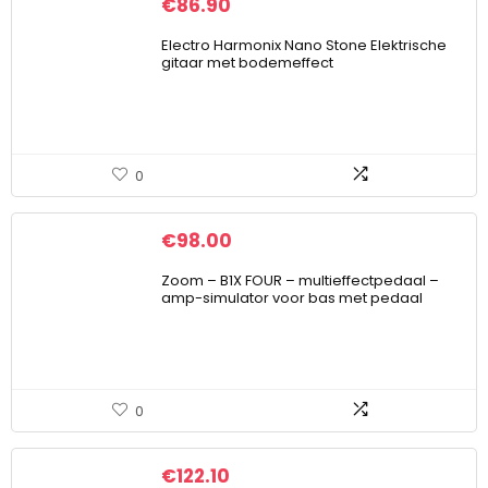
€
86.90
Electro Harmonix Nano Stone Elektrische
gitaar met bodemeffect
0
€
98.00
Zoom – B1X FOUR – multieffectpedaal –
amp-simulator voor bas met pedaal
0
€
122.10