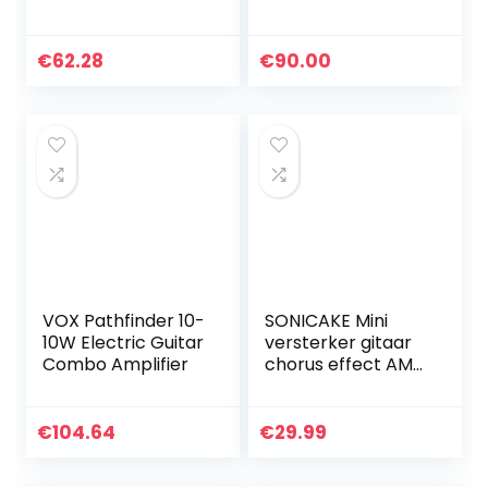
versterker voor
elektrische gitaar
€
62.28
€
90.00
VOX Pathfinder 10-
SONICAKE Mini
10W Electric Guitar
versterker gitaar
Combo Amplifier
chorus effect AMP
hoofdtelefoon
versterker pocket
oplaadbare gitaar
€
104.64
€
29.99
bas slaapkamer
US…