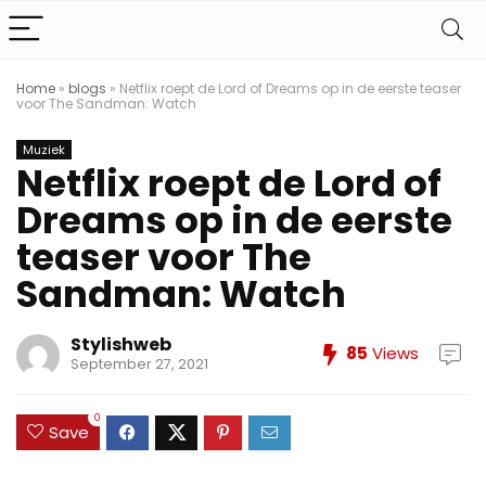
Home
»
blogs
»
Netflix roept de Lord of Dreams op in de eerste teaser
voor The Sandman: Watch
Muziek
Netflix roept de Lord of
Dreams op in de eerste
teaser voor The
Sandman: Watch
Stylishweb
85
Views
September 27, 2021
0
Save