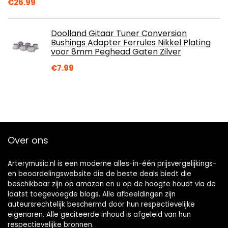
€
26.99
Doolland Gitaar Tuner Conversion
Bushings Adapter Ferrules Nikkel Plating
voor 8mm Peghead Gaten Zilver
€
7.99
Over ons
Arterymusic.nl is een moderne alles-in-één prijsvergelijkings-
en beoordelingswebsite die de beste deals biedt die
beschikbaar zijn op amazon en u op de hoogte houdt via de
laatst toegevoegde blogs. Alle afbeeldingen zijn
auteursrechtelijk beschermd door hun respectievelijke
eigenaren. Alle geciteerde inhoud is afgeleid van hun
respectievelijke bronnen.