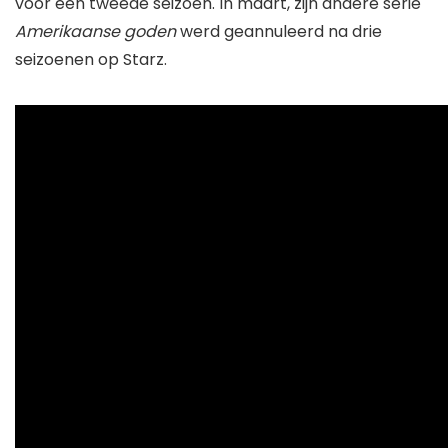
voor een tweede seizoen. In maart, zijn andere serie
Amerikaanse goden
werd geannuleerd na drie
seizoenen op Starz.