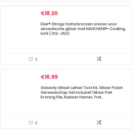
€
18.20
Elixir® Strings fosforbronzen snaren voor
akoestische gitaar met NANOWEB®-Coating,
licht (.012-.053)
0
€
16.99
Gobesty Gitaar Luthier Tool Kit, Gitaar Polish
Gereedschap Set Inclusief Gitaar Fret
Kroning File, Rubber Hamer, Fret…
0