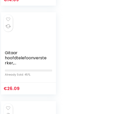
Gitaar
hoofdtelefoonverste
rker,
hoofdtelefoonverste
rker versterker mini-
Already Sold: 45%
gitaarpedalen voor
live streaming voor
€
beginners
26.09