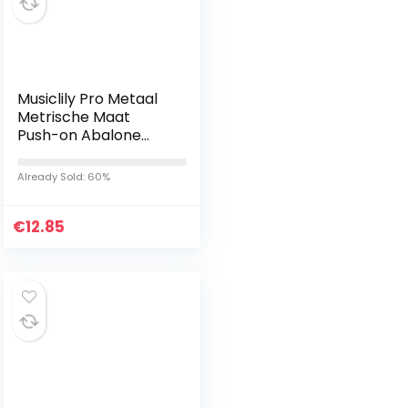
Musiclily Pro Metaal
Metrische Maat
Push-on Abalone
Top Gitaarknop
Dome Knob voor
Already Sold: 60%
Telecaster
Elektrische Gitaar of…
€
12.85