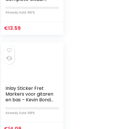
Setup Kit Gitaar Care
Maintenance Kit voor
Already Sold: 86%
Gitaar Ukulele Bass…
€
13.59
Inlay Sticker Fret
Markers voor gitaren
en bas – Kevin Bond
Pentagrammen, F-
080PG-WT
Already Sold: 88%
€
14.09