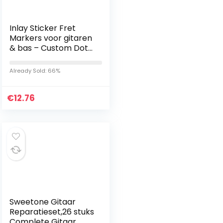
Inlay Sticker Fret
Markers voor gitaren
& bas – Custom Dots
Set – Oker, F-
085CD-OC-AZ
Already Sold: 66%
€
12.76
Sweetone Gitaar
Reparatieset,26 stuks
Complete Gitaar