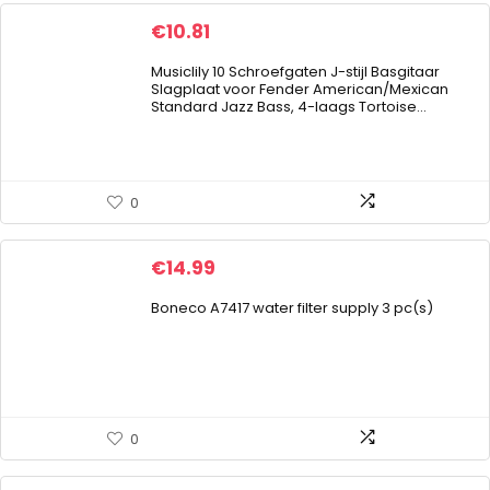
€
10.81
Musiclily 10 Schroefgaten J-stijl Basgitaar
Slagplaat voor Fender American/Mexican
Standard Jazz Bass, 4-laags Tortoise…
0
€
14.99
Boneco A7417 water filter supply 3 pc(s)
0