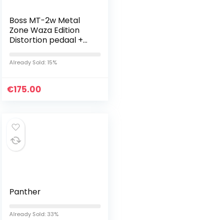
Boss MT-2w Metal
Zone Waza Edition
Distortion pedaal +
keepdrum 9V
voeding
Already Sold: 15%
€
175.00
Panther
Already Sold: 33%