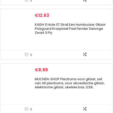
0
€
12.63
KAISH 11 Hole ST Strat Een Humbucker Gitaar
Pickguard Krasplaat Past Fender Delonge
Zwart 3 Ply
0
€
8.99
MUCHEN-SHOP Plectrums voor gitaar, set
van 40 plectrums, voor akoestische gitaar,
elektrische gitaar, ukelele bas, 0,58…
0