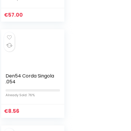
€
57.00
Den54 Corda Singola
.054
Already Sold: 76%
€
8.56