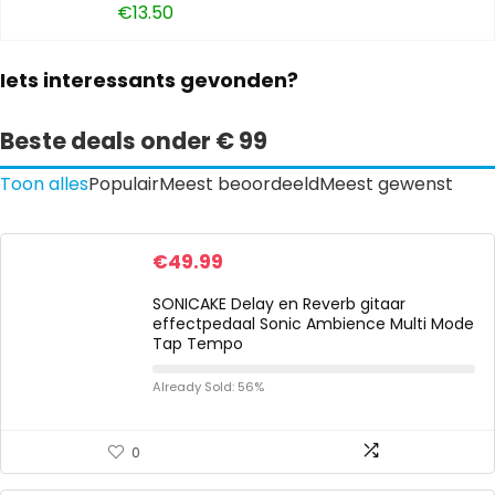
€
13.50
Iets interessants gevonden?
Beste deals onder € 99
Toon alles
Populair
Meest beoordeeld
Meest gewenst
€
49.99
SONICAKE Delay en Reverb gitaar
effectpedaal Sonic Ambience Multi Mode
Tap Tempo
Already Sold: 56%
0