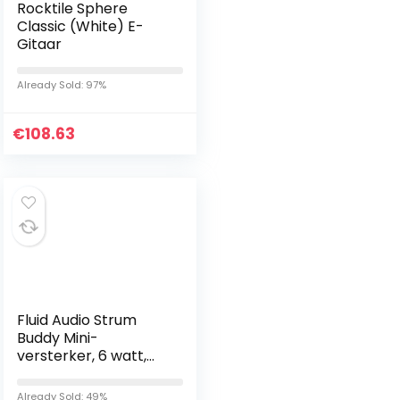
Rocktile Sphere
Classic (White) E-
Gitaar
Already Sold: 97%
€
108.63
Fluid Audio Strum
Buddy Mini-
versterker, 6 watt,
voor elektrische
gitaar
Already Sold: 49%