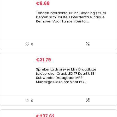
€
8.68
Tanden Interdental Brush Cleaning Kit Del
Dentek Slim Borstels Interdentale Plaque
Remover Voor Tanden Dental…
0
€
31.79
Spreker Luidspreker Mini Draadloze
Luidspreker Crack LED TF Kaart USB
Subwoofer Draagbaar MP3
Muziekgeluidkolom Voor PC…
0
€
237.62