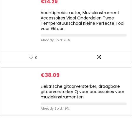
€
14.29
Vochtigheidsmeter, Muziekinstrument
Accessoires Viool Onderdelen Twee
Temperatuurschaal Kleine Perfecte Tool
voor Gitaar…
Already Sold: 25%
0
€
38.09
Elektrische gitaarversterker, draagbare
gitaarversterker Q voor accessoires voor
muziekinstrumenten
Already Sold: 19%
0