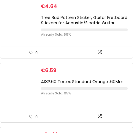
€
4.64
Tree Bud Pattern Sticker, Guitar Fretboard
Stickers for Acoustic/Electric Guitar
Already Sold: 59%
0
€
6.59
418P.60 Tortex Standard Orange .60Mm
Already Sold: 65%
0