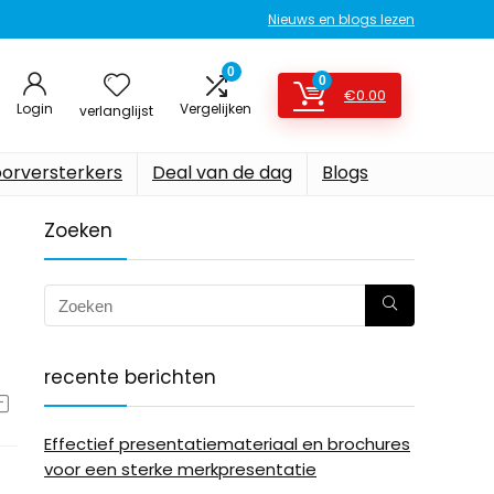
Nieuws en blogs lezen
0
0
€
0.00
Login
Vergelijken
verlanglijst
oorversterkers
Deal van de dag
Blogs
Zoeken
recente berichten
Effectief presentatiemateriaal en brochures
voor een sterke merkpresentatie