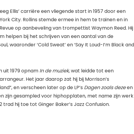
eeg Ellis’ carrière een vliegende start in 1957 door een
York City. Rollins stemde ermee in hem te trainen en in
s Revue op aanbeveling van trompettist Waymon Reed. Hij
 helpen bij het schrijven van een aantal van de
, waaronder ‘Cold Sweat’ en ‘Say It Loud-I’m Black an
um uit 1979 opnam
In de muziek
, wat leidde tot een
rrangeur. Het jaar daarop zat hij bij Morrison’s
nd”, en verscheen later op de LP’s
Dagen zoals deze
en
men zijn gesampled voor hiphopplaten, met name zijn werk
trad hij toe tot Ginger Baker’s Jazz Confusion.