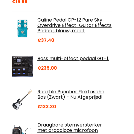
€
15.99
Caline Pedal CP-12 Pure Sky
Overdrive Effect-Guitar Effects
Pedaal, blauw, maat
€
37.40
d
Boss multi-effect pedaal GT-1.
€
235.00
Rocktile Puncher Elektrische
Bas (Zwart) - Nu Afgeprijsd!
€
133.30
Draagbare stemversterker
met draadloze microfoon