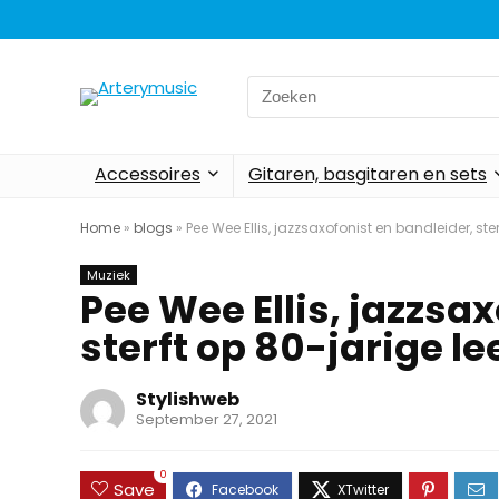
Search
for:
Accessoires
Gitaren, basgitaren en sets
Home
»
blogs
»
Pee Wee Ellis, jazzsaxofonist en bandleider, ster
Muziek
Pee Wee Ellis, jazzsa
sterft op 80-jarige lee
Stylishweb
September 27, 2021
0
Save