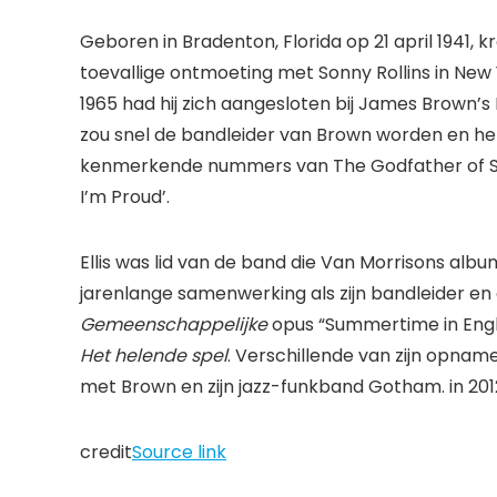
Geboren in Bradenton, Florida op 21 april 1941, kr
toevallige ontmoeting met Sonny Rollins in New 
1965 had hij zich aangesloten bij James Brown’
zou snel de bandleider van Brown worden en hem
kenmerkende nummers van The Godfather of Soul
I’m Proud’.
Ellis was lid van de band die Van Morrisons alb
jarenlange samenwerking als zijn bandleider en a
Gemeenschappelijke
opus “Summertime in Engla
Het helende spel
. Verschillende van zijn opna
met Brown en zijn jazz-funkband Gotham. in 2012 
credit
Source link