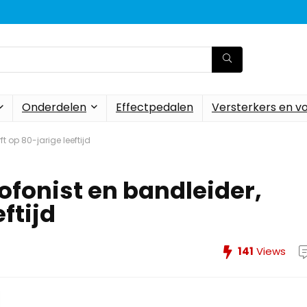
Onderdelen
Effectpedalen
Versterkers en v
ft op 80-jarige leeftijd
xofonist en bandleider,
ftijd
141
Views